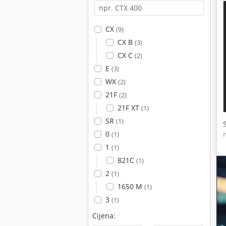
CX
(9)
CX B
(3)
CX C
(2)
E
(3)
WX
(2)
21F
(2)
21F XT
(1)
SR
(1)
0
(1)
1
(1)
821C
(1)
2
(1)
1650 M
(1)
3
(1)
Cijena: