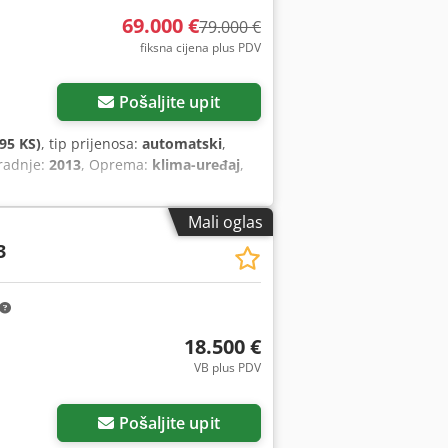
69.000 €
79.000 €
fiksna cijena plus PDV
Pošaljite upit
95 KS)
, tip prijenosa:
automatski
,
gradnje:
2013
, Oprema:
klima-uređaj
,
Mali oglas
3
18.500 €
VB plus PDV
Pošaljite upit