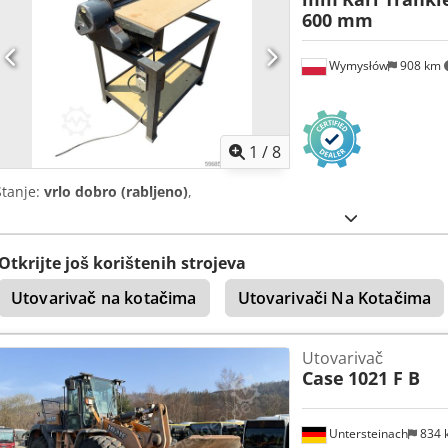
600 mm
Wymysłów
908 km
1
/
8
Stanje:
vrlo dobro (rabljeno)
,
Otkrijte još korištenih strojeva
Utovarivač na kotačima
Utovarivači Na Kotačima
Utovarivač
Case
1021 F B
Untersteinach
834 