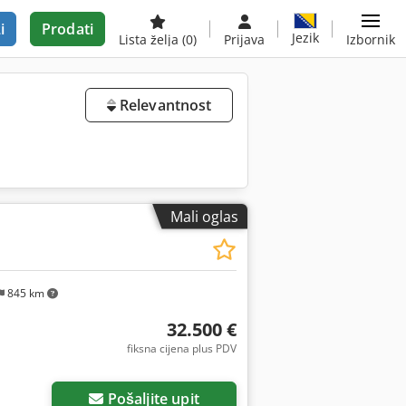
i
Prodati
Jezik
Lista želja
(0)
Prijava
Izbornik
Relevantnost
Mali oglas
845 km
32.500 €
fiksna cijena plus PDV
Pošaljite upit