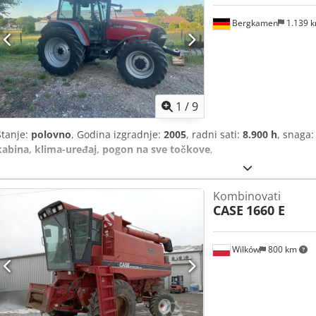
Bergkamen
1.139 
1
/
9
Stanje:
polovno
, Godina izgradnje:
2005
, radni sati:
8.900 h
, snaga
kabina, klima-uređaj, pogon na sve točkove
,
Kombinovati
CASE
1660 E
Wilków
800 km