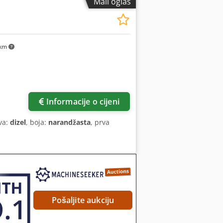
Mali oglas
 km
Informacije o cijeni
iva:
dizel
, boja:
narandžasta
, prva
Pošaljite aukciju