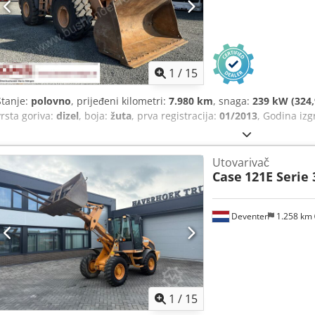
1
/
15
Stanje:
polovno
, prijeđeni kilometri:
7.980 km
, snaga:
239 kW (324,
vrsta goriva:
dizel
, boja:
žuta
, prva registracija:
01/2013
, Godina iz
Utovarivač
Case
121E Serie 
Deventer
1.258 km
1
/
15