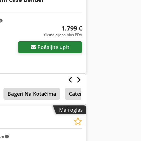
1.799 €
fiksna cijena plus PDV
Pošaljite upit
Bageri Na Kotačima
Caterpillar 229
Caterpilla
Mali oglas
km