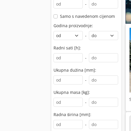
-
Samo s navedenom cijenom
Godina proizvodnje:
-
Radni sati [h]:
-
Ukupna dužina [mm]:
-
Ukupna masa [kg]:
-
Radna širina [mm]:
-