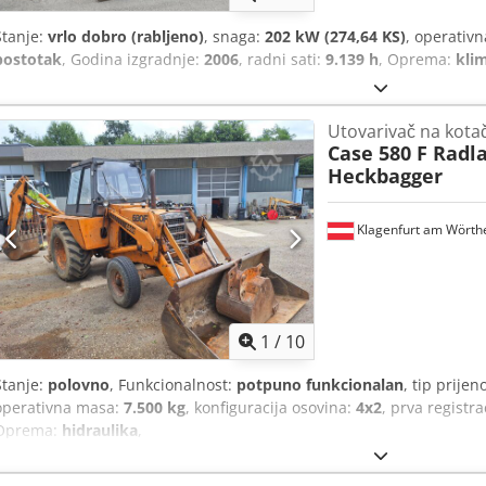
Stanje:
vrlo dobro (rabljeno)
, snaga:
202 kW (274,64 KS)
, operativ
postotak
, Godina izgradnje:
2006
, radni sati:
9.139 h
, Oprema:
kli
Utovarivač na kota
Case 580 F Radl
Heckbagger
Klagenfurt am Wörth
1
/
10
Stanje:
polovno
, Funkcionalnost:
potpuno funkcionalan
, tip prijen
operativna masa:
7.500 kg
, konfiguracija osovina:
4x2
, prva registra
Oprema:
hidraulika
,