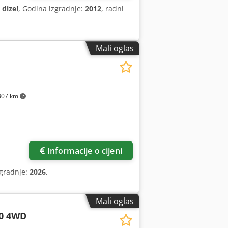
:
dizel
, Godina izgradnje:
2012
, radni
Mali oglas
307 km
Informacije o cijeni
zgradnje:
2026
,
Mali oglas
0 4WD