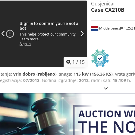
Gusjeničar
Case
CX210B
Middelbeers
1.252
1
/
15
Stanje:
vrlo dobro (rabljeno)
, snaga:
115 kW (156,36 KS)
, vrsta gor
registracija:
07/2013
, Godina izgradnje:
2012
, radni sati:
15.109 h
,