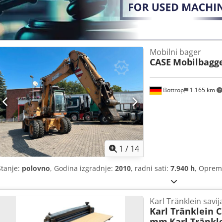
Mobilni bager
CASE
Mobilbagg
Bottrop
1.165 km
1
/
14
Stanje:
polovno
, Godina izgradnje:
2010
, radni sati:
7.940 h
, Opre
Karl Tränklein savi
Karl Tränklein 
mm
Karl Tränkl