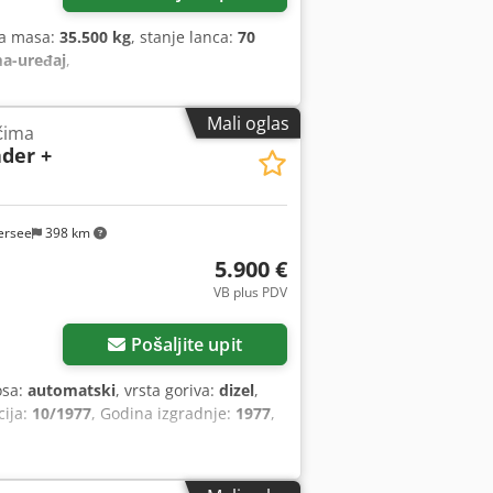
na masa:
35.500 kg
, stanje lanca:
70
ma-uređaj
,
Mali oglas
čima
ader +
ersee
398 km
5.900 €
VB plus PDV
Pošaljite upit
osa:
automatski
, vrsta goriva:
dizel
,
cija:
10/1977
, Godina izgradnje:
1977
,