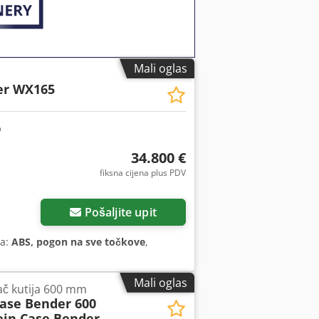
Mali oglas
er WX165
34.800 €
fiksna cijena plus PDV
Pošaljite upit
ma:
ABS, pogon na sve točkove
,
Mali oglas
jač kutija 600 mm
Case Bender 600
ein Case Bender