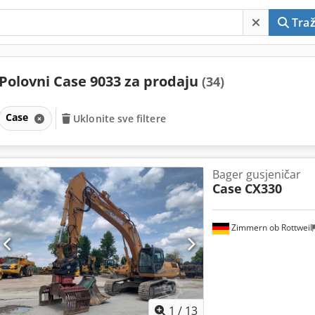
Traž
Polovni Case 9033 za prodaju
(34)
Case
Uklonite sve filtere
Bager gusjeničar
Case
CX330
Zimmern ob Rottweil
1
/
13