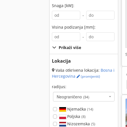
Snaga [kW]:
-
Visina podizanja [mm]:
-
Prikaži više
Lokacija
Vaša otkrivena lokacija:
Bosna i
Hercegovina
(promijeniti)
Uništavač Gusjeničar
Hyundai
Neuson 1404
radijus:
Neograničeno
(34)
Njemačka
(14)
Poljska
(8)
Nizozemska
(5)