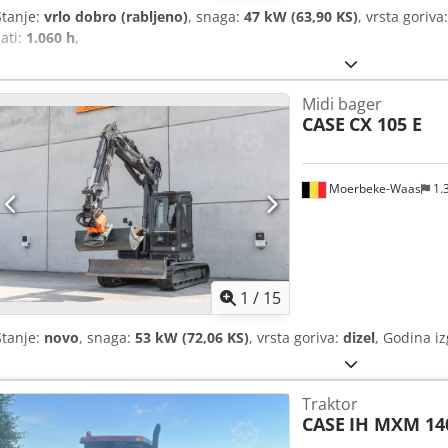
Stanje:
vrlo dobro (rabljeno)
, snaga:
47 kW (63,90 KS)
, vrsta goriva
sati:
1.060 h
,
Midi bager
CASE
CX 105 E
Moerbeke-Waas
1.
1
/
15
Stanje:
novo
, snaga:
53 kW (72,06 KS)
, vrsta goriva:
dizel
, Godina i
Traktor
CASE
IH MXM 14