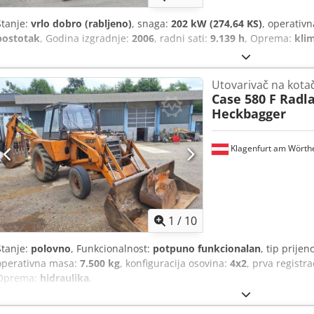
Stanje:
vrlo dobro (rabljeno)
, snaga:
202 kW (274,64 KS)
, operativ
postotak
, Godina izgradnje:
2006
, radni sati:
9.139 h
, Oprema:
kli
Utovarivač na kota
Case 580 F Radl
Heckbagger
Klagenfurt am Wörth
1
/
10
Stanje:
polovno
, Funkcionalnost:
potpuno funkcionalan
, tip prijen
operativna masa:
7.500 kg
, konfiguracija osovina:
4x2
, prva registra
Oprema:
hidraulika
,