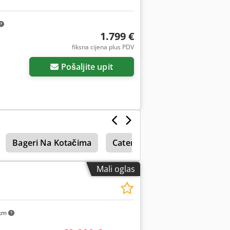
1.799 €
fiksna cijena plus PDV
Pošaljite upit
Bageri Na Kotačima
Caterpillar 229
Caterpilla
Mali oglas
km