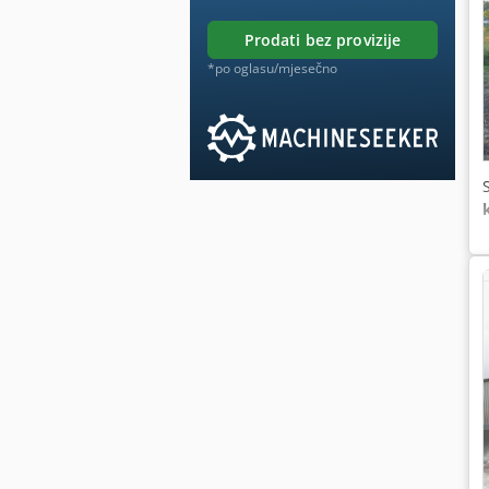
prodati bez provizije
*po oglasu/mjesečno