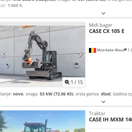
sati:
1.060 h
,
Midi bager
CASE
CX 105 E
Moerbeke-Waas
1.
1
/
15
Stanje:
novo
, snaga:
53 kW (72,06 KS)
, vrsta goriva:
dizel
, Godina i
Traktor
CASE
IH MXM 14