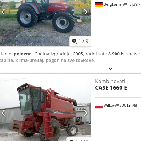
Bergkamen
1.139 
1
/
9
Stanje:
polovno
, Godina izgradnje:
2005
, radni sati:
8.900 h
, snaga
kabina, klima-uređaj, pogon na sve točkove
,
Kombinovati
CASE
1660 E
Wilków
800 km