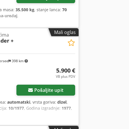
na masa:
35.500 kg
, stanje lanca:
70
ma-uređaj
,
Mali oglas
čima
ader +
ersee
398 km
5.900 €
VB plus PDV
Pošaljite upit
osa:
automatski
, vrsta goriva:
dizel
,
cija:
10/1977
, Godina izgradnje:
1977
,