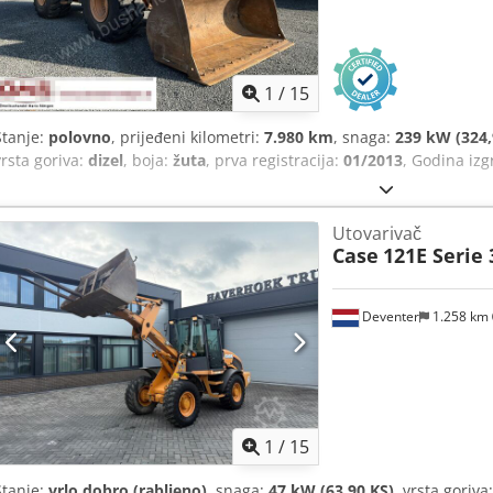
1
/
15
Stanje:
polovno
, prijeđeni kilometri:
7.980 km
, snaga:
239 kW (324,
vrsta goriva:
dizel
, boja:
žuta
, prva registracija:
01/2013
, Godina iz
Utovarivač
Case
121E Serie 
Deventer
1.258 km
1
/
15
Stanje:
vrlo dobro (rabljeno)
, snaga:
47 kW (63,90 KS)
, vrsta goriva