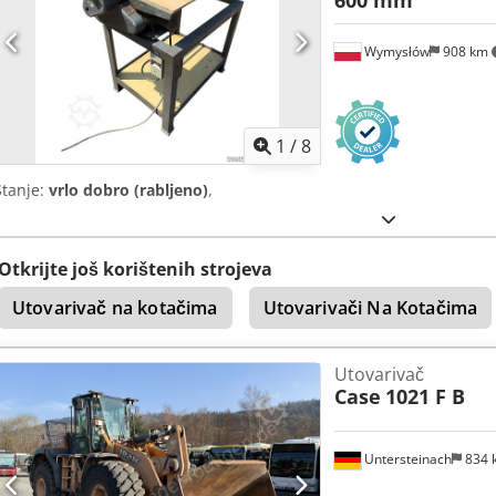
600 mm
Wymysłów
908 km
1
/
8
Stanje:
vrlo dobro (rabljeno)
,
Otkrijte još korištenih strojeva
Utovarivač na kotačima
Utovarivači Na Kotačima
Utovarivač
Case
1021 F B
Untersteinach
834 