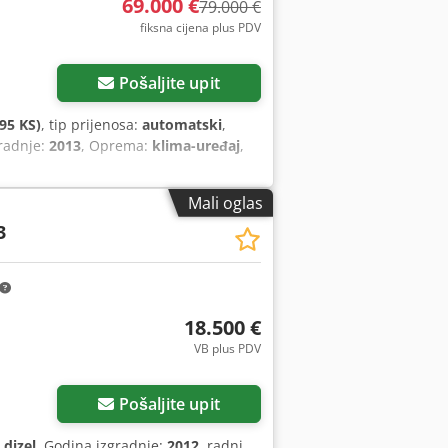
69.000 €
79.000 €
fiksna cijena plus PDV
Pošaljite upit
95 KS)
, tip prijenosa:
automatski
,
gradnje:
2013
, Oprema:
klima-uređaj
,
Mali oglas
3
18.500 €
VB plus PDV
Pošaljite upit
:
dizel
, Godina izgradnje:
2012
, radni