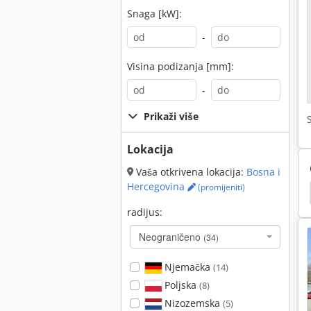
Snaga [kW]:
-
Visina podizanja [mm]:
-
Prikaži više
Lokacija
Vaša otkrivena lokacija:
Bosna i
Hercegovina
(promijeniti)
Uništavač Gusjeničar
Hyundai
Neuson 1404
radijus:
Neograničeno
(34)
Njemačka
(14)
Poljska
(8)
Nizozemska
(5)