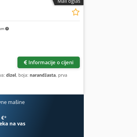
Mali oglas
 km
Informacije o cijeni
iva:
dizel
, boja:
narandžasta
, prva
vne mašine
 €
*
eka na vas