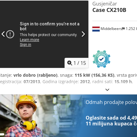
Gusjeničar
Case
CX210B
Middelbeers
1.252
1
/
15
Stanje:
vrlo dobro (rabljeno)
, snaga:
115 kW (156,36 KS)
, vrsta gor
registracija:
07/2013
, Godina izgradnje:
2012
, radni sati:
15.109 h
,
Odmah prodajte polo
Oglasite sada od 4,49
11 milijuna kupaca
č