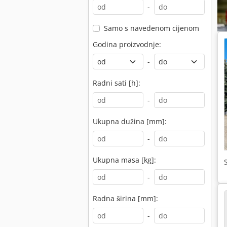
-
Samo s navedenom cijenom
Godina proizvodnje:
-
Radni sati [h]:
-
Ukupna dužina [mm]:
-
Ukupna masa [kg]:
-
Radna širina [mm]:
-