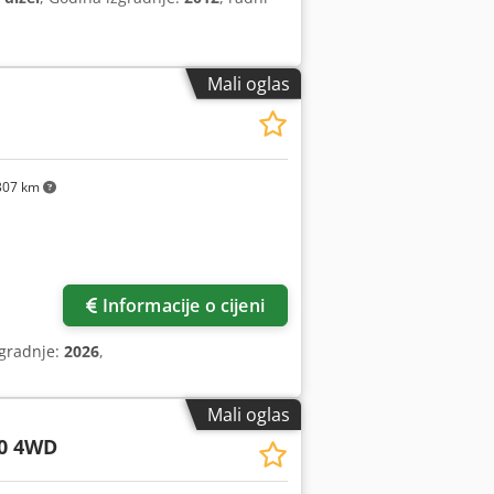
Mali oglas
307 km
Informacije o cijeni
zgradnje:
2026
,
Mali oglas
0 4WD