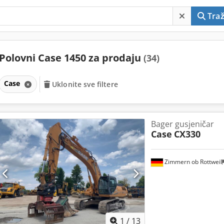
Traž
Polovni Case 1450 za prodaju
(34)
Case
Uklonite sve filtere
Bager gusjeničar
Case
CX330
Zimmern ob Rottweil
1
/
13