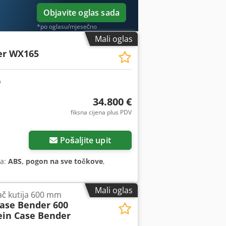
Objavite oglas sada
*po oglasu/mjesečno
Mali oglas
er WX165
34.800 €
fiksna cijena plus PDV
Pošaljite upit
ma:
ABS, pogon na sve točkove
,
Mali oglas
jač kutija 600 mm
Case Bender 600
ein Case Bender