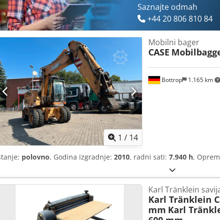
Saznajte odmah
+44 20 806 810 84
Mobilni bager
CASE
Mobilbagg
Bottrop
1.165 km
1
/
14
Stanje:
polovno
, Godina izgradnje:
2010
, radni sati:
7.940 h
, Opre
Karl Tränklein savi
Karl Tränklein 
mm
Karl Tränkl