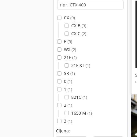
CX
(9)
CX B
(3)
CX C
(2)
E
(3)
WX
(2)
21F
(2)
21F XT
(1)
SR
(1)
0
(1)
1
(1)
821C
(1)
2
(1)
1650 M
(1)
3
(1)
Cijena: