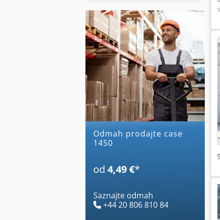
Odmah prodajte case
1450
od
4,49 €
*
Saznajte odmah
+44 20 806 810 84