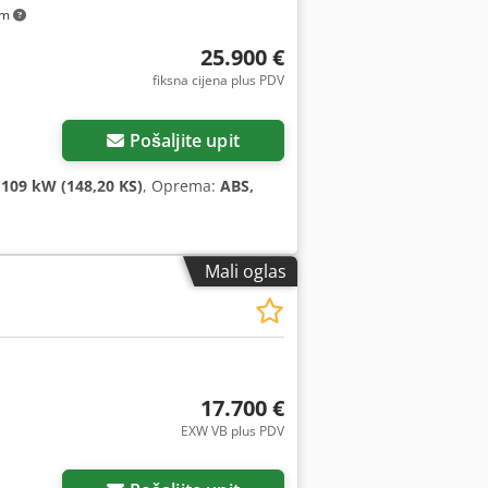
km
25.900 €
fiksna cijena plus PDV
Pošaljite upit
:
109 kW (148,20 KS)
, Oprema:
ABS,
Mali oglas
17.700 €
EXW VB plus PDV