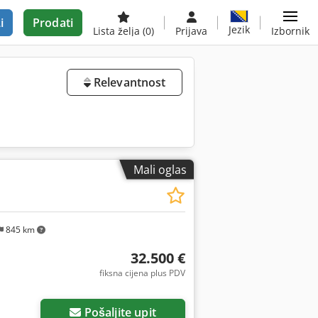
i
Prodati
Jezik
Lista želja
(0)
Prijava
Izbornik
Relevantnost
Mali oglas
845 km
32.500 €
fiksna cijena plus PDV
Pošaljite upit