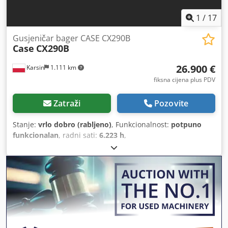
1
/
17
Gusjeničar bager CASE CX290B
Case
CX290B
26.900 €
Karsin
1.111 km
fiksna cijena plus PDV
Zatraži
Pozovite
Stanje:
vrlo dobro (rabljeno)
, Funkcionalnost:
potpuno
funkcionalan
, radni sati:
6.223 h
,