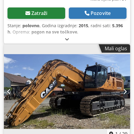
Zatraži
Pozovite
Stanje:
polovno
, Godina izgradnje:
2015
, radni sati:
5.396
h
, Oprema:
pogon na sve točkove
,
Mali oglas
1
/
29