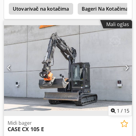
r
Utovarivač na kotačima
Bageri Na Kotačima
Mali oglas
1
/
15
Midi bager
CASE
CX 105 E