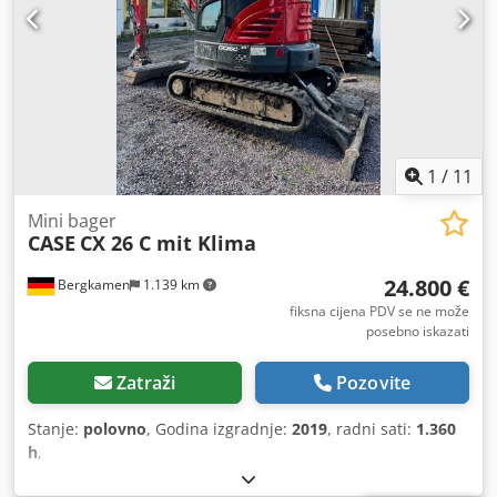
1
/
11
Mini bager
CASE
CX 26 C mit Klima
24.800 €
Bergkamen
1.139 km
fiksna cijena PDV se ne može
posebno iskazati
Zatraži
Pozovite
Stanje:
polovno
, Godina izgradnje:
2019
, radni sati:
1.360
h
,