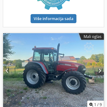
Više informacija sada
Mali oglas
1
/
9