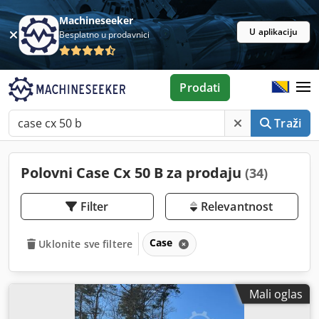
Machineseeker
U aplikaciju
Besplatno u prodavnici
Prodati
Traži
Polovni Case Cx 50 B za prodaju
(34)
Filter
Relevantnost
Case
Uklonite sve filtere
Mali oglas