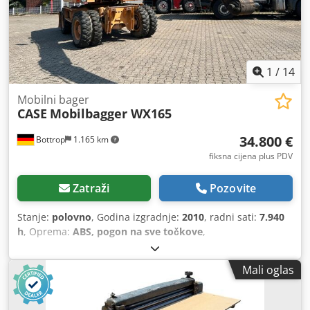
1
/
14
Mobilni bager
CASE
Mobilbagger WX165
34.800 €
Bottrop
1.165 km
fiksna cijena plus PDV
Zatraži
Pozovite
Stanje:
polovno
, Godina izgradnje:
2010
, radni sati:
7.940
h
, Oprema:
ABS, pogon na sve točkove
,
Mali oglas