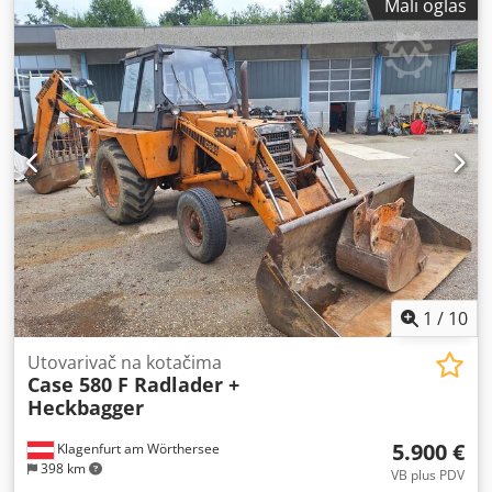
Mali oglas
1
/
10
Utovarivač na kotačima
Case 580 F Radlader +
Heckbagger
5.900 €
Klagenfurt am Wörthersee
398 km
VB plus PDV