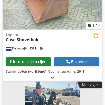
1
/
4
Lopata
Case
Shovelbak
Deventer
1.258 km
Informacije o cijeni
Pozovite
Stanje:
dobar (korišteno)
, Godina izgradnje:
2018
,
Mali oglas