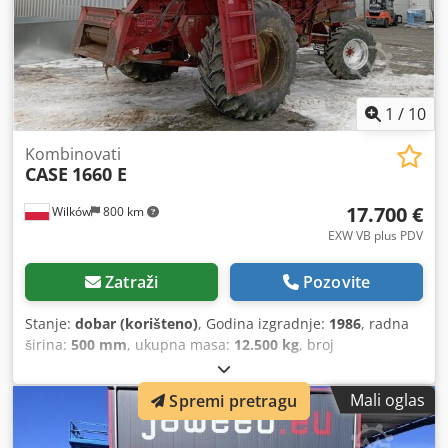
1
/
10
Kombinovati
CASE
1660 E
17.700 €
Wilków
800 km
EXW VB plus PDV
Zatraži
Pozovite
Stanje:
dobar (korišteno)
, Godina izgradnje:
1986
, radna
širina:
500 mm
, ukupna masa:
12.500 kg
, broj
mašine/vozila:
017128
,
Mali oglas
Spremi pretragu