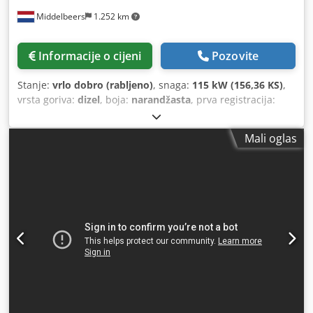
Middelbeers
1.252 km
Informacije o cijeni
Pozovite
Stanje:
vrlo dobro (rabljeno)
, snaga:
115 kW (156,36 KS)
,
vrsta goriva:
dizel
, boja:
narandžasta
, prva registracija:
07/2013
, Godina izgradnje:
2012
, radni sati:
15.109 h
,
Mali oglas