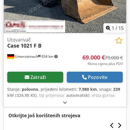
1
/
15
Utovarivač
Case
1021 F B
69.000 €
Untersteinach
834 km
79.000 €
fiksna cijena plus PDV
Zatraži
Pozovite
Stanje:
polovno
, prijeđeni kilometri:
7.980 km
, snaga:
239
kW (324,95 KS)
, tip prijenosa:
automatski
, vrsta goriva:
dizel
, boja:
žuta
, prva registracija:
01/2013
, Godina
izgradnje:
2013
, Oprema:
klima-uređaj
,
Otkrijte još korištenih strojeva