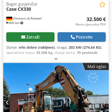
Bager gusjeničar
Case
CX330
32.500 €
Zimmern ob Rottweil
845 km
fiksna cijena plus PDV
Zatraži
Pozovite
Stanje:
vrlo dobro (rabljeno)
, snaga:
202 kW (274,64 KS)
,
operativna masa:
35.500 kg
, stanje lanca:
70 postotak
,
Godina izgradnje:
2006
, radni sati:
9.139 h
, Oprema:
klima-uređaj
,
Mali oglas