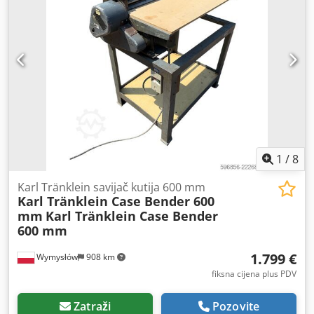
1
/
8
Karl Tränklein savijač kutija 600 mm
Karl Tränklein Case Bender 600
mm
Karl Tränklein Case Bender
600 mm
1.799 €
Wymysłów
908 km
fiksna cijena plus PDV
Zatraži
Pozovite