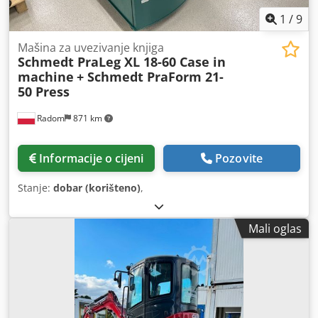
1
/
9
Mašina za uvezivanje knjiga
Schmedt PraLeg XL 18-60 Case in
machine
+ Schmedt PraForm 21-
50 Press
Radom
871 km
Informacije o cijeni
Pozovite
Stanje:
dobar (korišteno)
,
Mali oglas