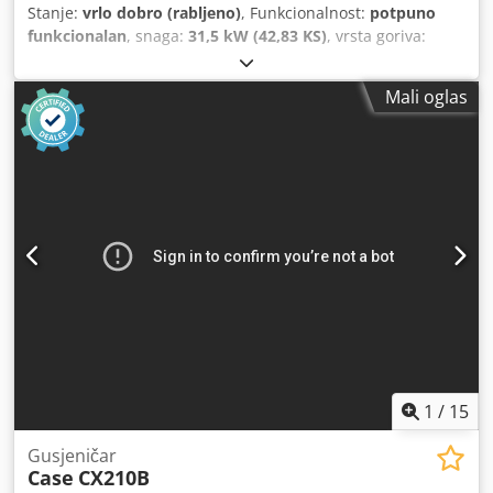
Stanje:
vrlo dobro (rabljeno)
, Funkcionalnost:
potpuno
funkcionalan
, snaga:
31,5 kW (42,83 KS)
, vrsta goriva:
dizel
, boja:
originalni
, ukupna masa:
4.945 kg
, stanje
lanca:
60 postotak
, Godina izgradnje:
2012
, radni sati:
Mali oglas
4.490 h
, Oprema:
kabina
,
1
/
15
Gusjeničar
Case
CX210B