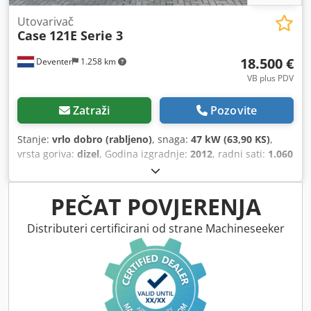
Utovarivač
Case
121E Serie 3
18.500 €
Deventer
1.258 km
VB plus PDV
Zatraži
Pozovite
Stanje:
vrlo dobro (rabljeno)
, snaga:
47 kW (63,90 KS)
,
vrsta goriva:
dizel
, Godina izgradnje:
2012
, radni sati:
1.060
h
,
PEČAT POVJERENJA
Distributeri certificirani od strane Machineseeker