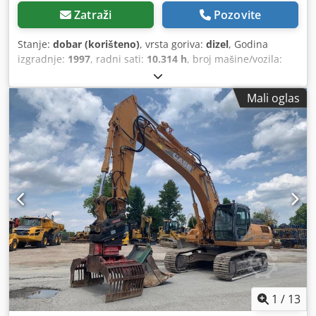
Zatraži
Pozovite
Stanje:
dobar (korišteno)
, vrsta goriva:
dizel
, Godina
izgradnje:
1997
, radni sati:
10.314 h
, broj mašine/vozila:
JEE0055599
,
Mali oglas
1
/
13