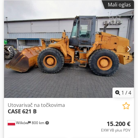
Mali oglas
1
/
4
Utovarivač na točkovima
CASE
621 B
15.200 €
Wilków
800 km
EXW VB plus PDV