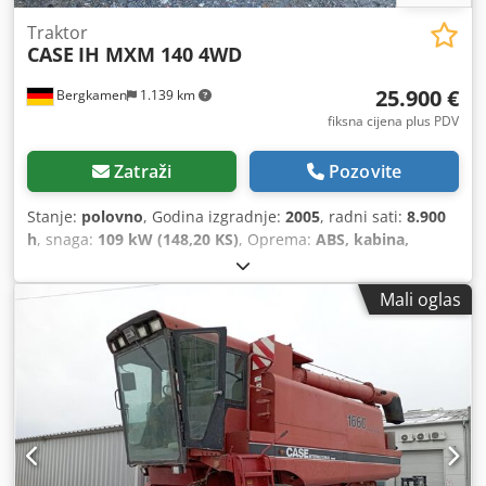
Traktor
CASE
IH MXM 140 4WD
25.900 €
Bergkamen
1.139 km
fiksna cijena plus PDV
Zatraži
Pozovite
Stanje:
polovno
, Godina izgradnje:
2005
, radni sati:
8.900
h
, snaga:
109 kW (148,20 KS)
, Oprema:
ABS, kabina,
klima-uređaj, pogon na sve točkove
,
Mali oglas