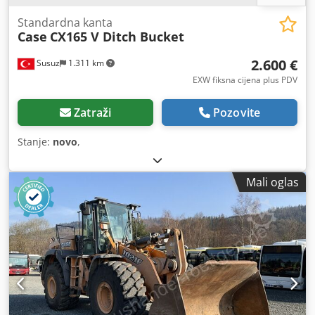
Standardna kanta
Case
CX165 V Ditch Bucket
2.600 €
Susuz
1.311 km
EXW fiksna cijena plus PDV
Zatraži
Pozovite
Stanje:
novo
,
Mali oglas