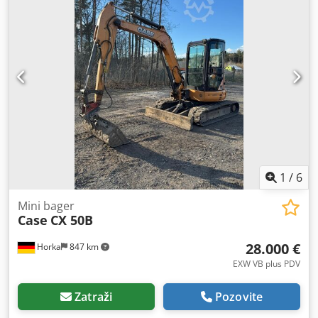
1
/
6
Mini bager
Case
CX 50B
28.000 €
Horka
847 km
EXW VB plus PDV
Zatraži
Pozovite