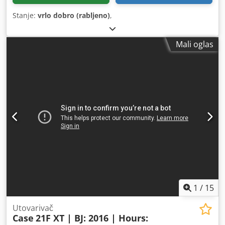
Stanje:
vrlo dobro (rabljeno)
,
Mali oglas
1
/
15
Utovarivač
Case
21F XT | BJ: 2016 | Hours: