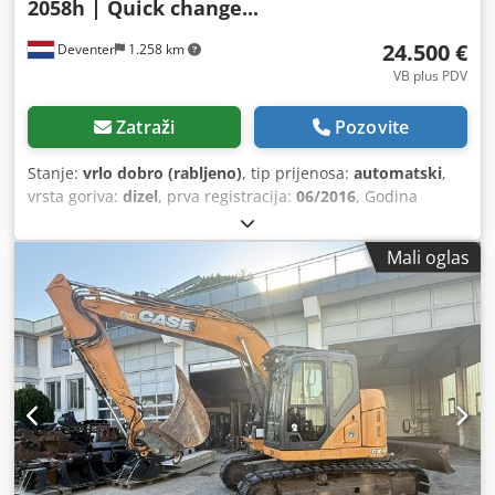
2058h | Quick change...
24.500 €
Deventer
1.258 km
VB plus PDV
Zatraži
Pozovite
Stanje:
vrlo dobro (rabljeno)
, tip prijenosa:
automatski
,
vrsta goriva:
dizel
, prva registracija:
06/2016
, Godina
izgradnje:
2016
, radni sati:
2.058 h
, Oprema:
kabina
,
Mali oglas