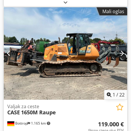
Mali oglas
1
/
22
Valjak za ceste
CASE
1650M Raupe
119.000 €
Bottrop
1.165 km
fiksna cijena plus PDV