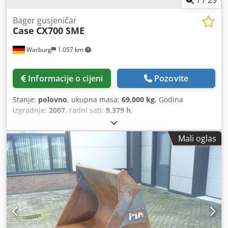
Bager gusjeničar
Case
CX700 SME
Warburg
1.057 km
Informacije o cijeni
Pozovite
Stanje:
polovno
, ukupna masa:
69.000 kg
, Godina
izgradnje:
2007
, radni sati:
9.379 h
,
Mali oglas