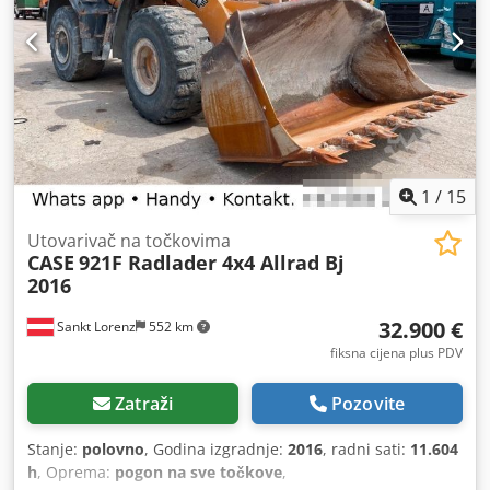
1
/
15
Utovarivač na točkovima
CASE
921F Radlader 4x4 Allrad Bj
2016
32.900 €
Sankt Lorenz
552 km
fiksna cijena plus PDV
Zatraži
Pozovite
Stanje:
polovno
, Godina izgradnje:
2016
, radni sati:
11.604
h
, Oprema:
pogon na sve točkove
,