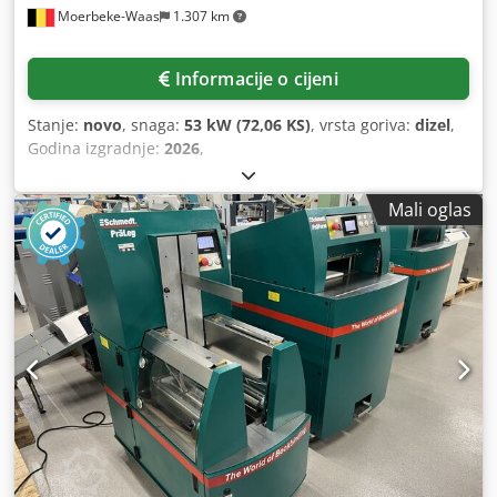
Moerbeke-Waas
1.307 km
Informacije o cijeni
Stanje:
novo
, snaga:
53 kW (72,06 KS)
, vrsta goriva:
dizel
,
Godina izgradnje:
2026
,
Mali oglas