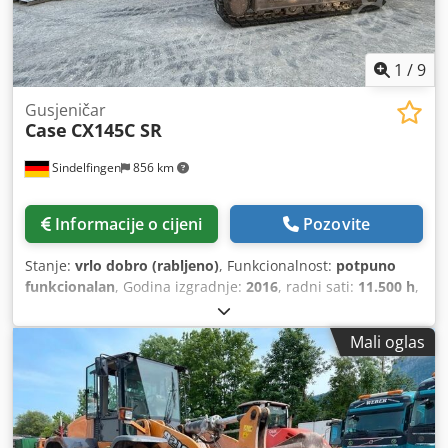
1
/
9
Gusjeničar
Case
CX145C SR
Sindelfingen
856 km
Informacije o cijeni
Pozovite
Stanje:
vrlo dobro (rabljeno)
, Funkcionalnost:
potpuno
funkcionalan
, Godina izgradnje:
2016
, radni sati:
11.500 h
,
Mali oglas