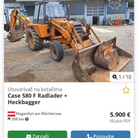
1
/
10
Utovarivač na kotačima
Case 580 F Radlader +
Heckbagger
5.900 €
Klagenfurt am Wörthersee
398 km
VB plus PDV
Zatraži
Pozovite