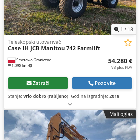
1
/
18
Teleskopski utovarivač
Case IH JCB Manitou
742 Farmlift
54.280 €
Smętowo Graniczne
1.098 km
VB plus PDV
Zatraži
Pozovite
Stanje:
vrlo dobro (rabljeno)
, Godina izgradnje:
2018
,
Mali oglas