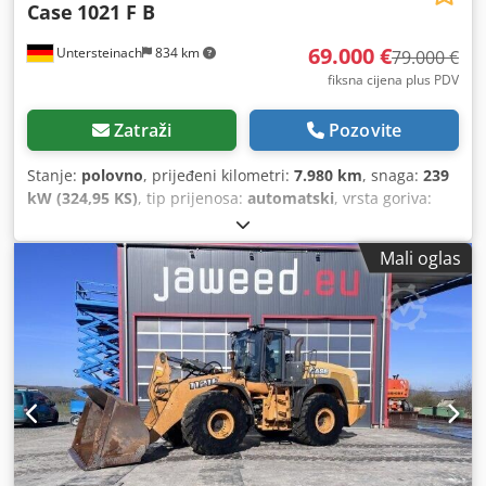
Case
1021 F B
69.000 €
Untersteinach
834 km
79.000 €
fiksna cijena plus PDV
Zatraži
Pozovite
Stanje:
polovno
, prijeđeni kilometri:
7.980 km
, snaga:
239
kW (324,95 KS)
, tip prijenosa:
automatski
, vrsta goriva:
dizel
, boja:
žuta
, prva registracija:
01/2013
, Godina
izgradnje:
2013
, Oprema:
klima-uređaj
,
Mali oglas