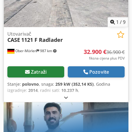
1
/
9
Utovarivač
CASE
1121 F Radlader
32.900 €
Ober-Mörlen
987 km
36.900 €
fiksna cijena plus PDV
Zatraži
Pozovite
Stanje:
polovno
, snaga:
259 kW (352,14 KS)
, Godina
izgradnje:
2014
, radni sati:
10.237 h
,