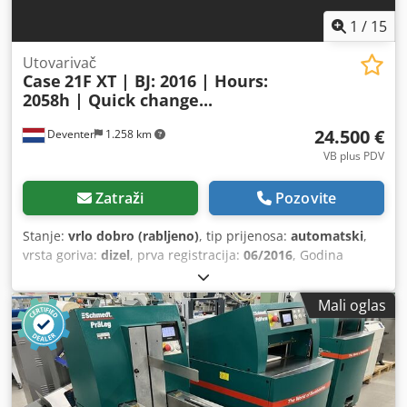
1
/
15
Utovarivač
Case
21F XT | BJ: 2016 | Hours:
2058h | Quick change...
24.500 €
Deventer
1.258 km
VB plus PDV
Zatraži
Pozovite
Stanje:
vrlo dobro (rabljeno)
, tip prijenosa:
automatski
,
vrsta goriva:
dizel
, prva registracija:
06/2016
, Godina
izgradnje:
2016
, radni sati:
2.058 h
, Oprema:
kabina
,
Mali oglas