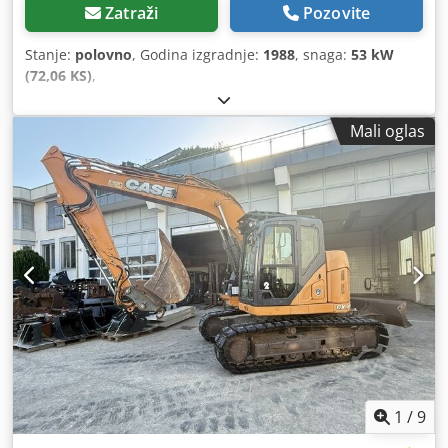
Zatraži
Pozovite
Stanje:
polovno
, Godina izgradnje:
1988
, snaga:
53 kW
(72,06 KS)
,
Mali oglas
1
/
9