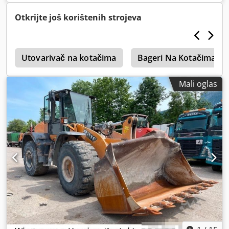
Otkrijte još korištenih strojeva
t
Utovarivač na kotačima
Bageri Na Kotačima
Mali oglas