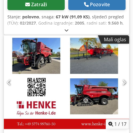
Zatraži
Pozovite
Stanje:
polovno
, snaga:
67 kW (91,09 KS)
, sljedeći pregled
(TÜV):
02/2027
, Godina izgradnje:
2005
, radni sati:
9.560 h
,
Oprema:
kabina, klima-uređaj, pogon na sve točkove
,
Mali oglas
1
/
17