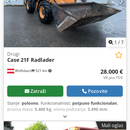
1
/
7
Drugi
Case
21F Radlader
28.000 €
Wolfsbach
521 km
VB plus PDV
Zatraži
Pozovite
Stanje:
polovno
, Funkcionalnost:
potpuno funkcionalan
,
prazna masa:
5.400 kg
, visina podizanja:
2.490 mm
,
Godina izgradnje:
2014
, radni sati:
2.081 h
, ukupna dužina:
5.550 mm
, građevinska visina:
2.500 mm
, vrsta pogona:
Mali oglas
Diesel Motor
, širina gradnje:
1.950 mm
,