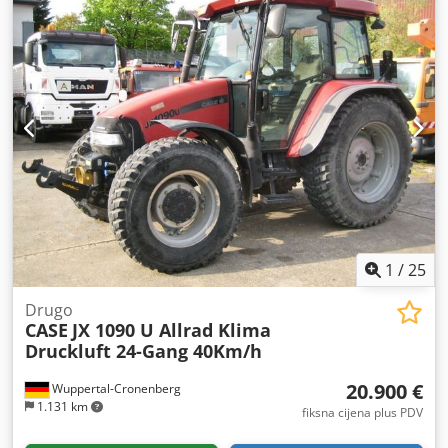
1
/
25
Drugo
CASE
JX 1090 U Allrad Klima
Druckluft 24-Gang 40Km/h
20.900 €
Wuppertal-Cronenberg
1.131 km
fiksna cijena plus PDV