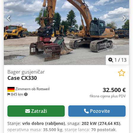
1
/
13
Bager gusjeničar
Case
CX330
32.500 €
Zimmern ob Rottweil
845 km
fiksna cijena plus PDV
Zatraži
Pozovite
Stanje:
vrlo dobro (rabljeno)
, snaga:
202 kW (274,64 KS)
,
operativna masa:
35.500 kg
, stanje lanca:
70 postotak
,