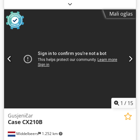
Godina izgradnje:
2006
, radni sati:
9.139 h
, Oprema:
klima-uređaj
,
Mali oglas
1
/
15
Gusjeničar
Case
CX210B
Middelbeers
1.252 km