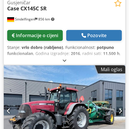
Gusjeničar
Case
CX145C SR
Sindelfingen
856 km
Informacije o cijeni
Pozovite
Stanje:
vrlo dobro (rabljeno)
, Funkcionalnost:
potpuno
funkcionalan
, Godina izgradnje:
2016
, radni sati:
11.500 h
,
Mali oglas