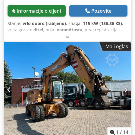
Informacije o cijeni
Pozovite
Stanje:
vrlo dobro (rabljeno)
, snaga:
115 kW (156,36 KS)
,
vrsta goriva:
dizel
, boja:
narandžasta
, prva registracija:
07/2013
, Godina izgradnje:
2012
, radni sati:
15.109 h
,
Mali oglas
1
/
14