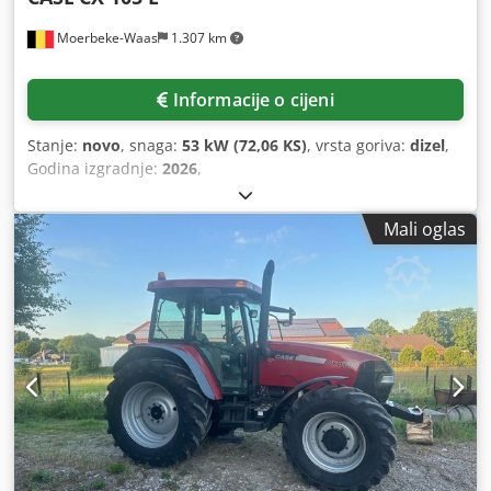
Moerbeke-Waas
1.307 km
Informacije o cijeni
Stanje:
novo
, snaga:
53 kW (72,06 KS)
, vrsta goriva:
dizel
,
Godina izgradnje:
2026
,
Mali oglas