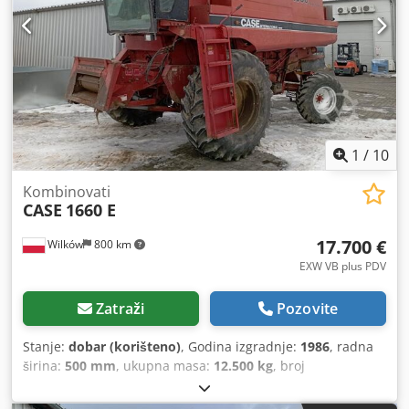
1
/
10
Kombinovati
CASE
1660 E
17.700 €
Wilków
800 km
EXW VB plus PDV
Zatraži
Pozovite
Stanje:
dobar (korišteno)
, Godina izgradnje:
1986
, radna
širina:
500 mm
, ukupna masa:
12.500 kg
, broj
mašine/vozila:
017128
,