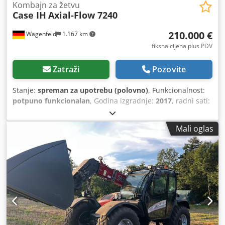
Kombajn za žetvu
Case IH
Axial-Flow 7240
210.000 €
Wagenfeld
1.167 km
fiksna cijena plus PDV
Zatraži
Pozovite
Stanje:
spreman za upotrebu (polovno)
, Funkcionalnost:
potpuno funkcionalan
, Godina izgradnje:
2017
, radni sati:
1.706 h
, snaga:
366 kW (497,62 KS)
, vrsta goriva:
dizel
,
maksimalna brzina:
30 km/h
, prva registracija:
07/2017
,
Mali oglas
sljedeći pregled (TÜV):
07/2026
, dimenzija stražnje gume:
500/85 R24
, broj mašine/vozila:
YHG233775
, Oprema:
kabina, klima-uređaj, kvačilo prikolice, rasvjeta, repa
rezač
,