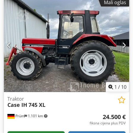
Mali oglas
1
/
10
Traktor
Case IH
745 XL
24.500 €
Prüm
1.101 km
fiksna cijena plus PDV