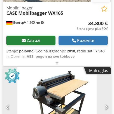
Mobilni bager
CASE
Mobilbagger WX165
34.800 €
Bottrop
1.165 km
fiksna cijena plus PDV
Zatraži
Pozovite
Stanje:
polovno
, Godina izgradnje:
2010
, radni sati:
7.940
h
, Oprema:
ABS, pogon na sve točkove
,
Mali oglas