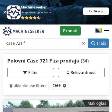
Machineseeker
U aplikaciju
Besplatno u prodavnici
Prodati
Traži
Polovni Case 721 F za prodaju
(34)
Filter
Relevantnost
Case
Uklonite sve filtere
Mali oglas