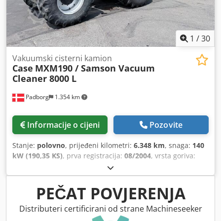
1
/
30
Vakuumski cisterni kamion
Case
MXM190 / Samson Vacuum
Cleaner 8000 L
Padborg
1.354 km
Informacije o cijeni
Pozovite
Stanje:
polovno
, prijeđeni kilometri:
6.348 km
, snaga:
140
kW (190,35 KS)
, prva registracija:
08/2004
, vrsta goriva:
dizel
, Godina izgradnje:
2004
,
PEČAT POVJERENJA
Distributeri certificirani od strane Machineseeker