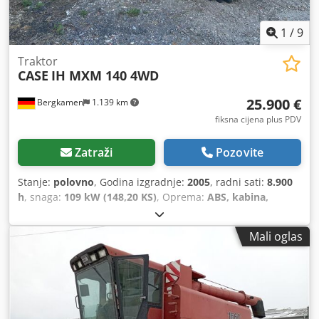
1
/
9
Traktor
CASE
IH MXM 140 4WD
25.900 €
Bergkamen
1.139 km
fiksna cijena plus PDV
Zatraži
Pozovite
Stanje:
polovno
, Godina izgradnje:
2005
, radni sati:
8.900
h
, snaga:
109 kW (148,20 KS)
, Oprema:
ABS, kabina,
klima-uređaj, pogon na sve točkove
,
Mali oglas