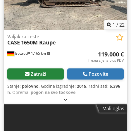
1
/
22
Valjak za ceste
CASE
1650M Raupe
119.000 €
Bottrop
1.165 km
fiksna cijena plus PDV
Zatraži
Pozovite
Stanje:
polovno
, Godina izgradnje:
2015
, radni sati:
5.396
h
, Oprema:
pogon na sve točkove
,
Mali oglas