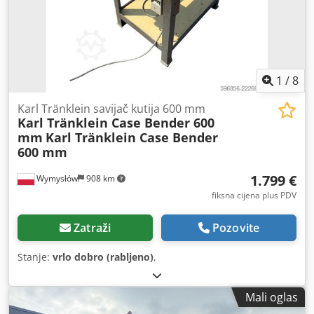
1
/
8
Karl Tränklein savijač kutija 600 mm
Karl Tränklein Case Bender 600
mm
Karl Tränklein Case Bender
600 mm
1.799 €
Wymysłów
908 km
fiksna cijena plus PDV
Zatraži
Pozovite
Stanje:
vrlo dobro (rabljeno)
,
Mali oglas