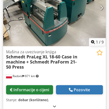
1
/
9
Mašina za uvezivanje knjiga
Schmedt PraLeg XL 18-60 Case in
machine
+ Schmedt PraForm 21-
50 Press
Radom
871 km
Informacije o cijeni
Pozovite
Stanje:
dobar (korišteno)
,