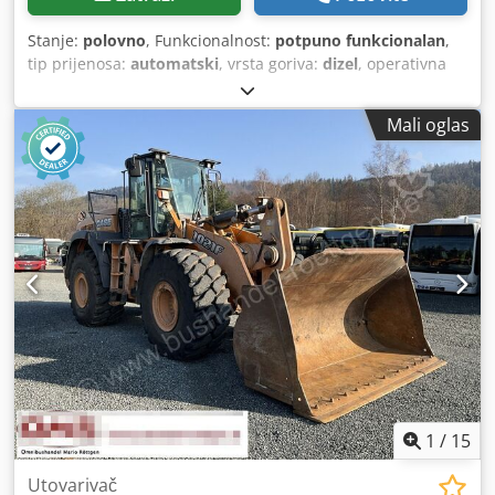
Stanje:
polovno
, Funkcionalnost:
potpuno funkcionalan
,
tip prijenosa:
automatski
, vrsta goriva:
dizel
, operativna
masa:
7.500 kg
, konfiguracija osovina:
4x2
, prva
registracija:
10/1977
, Godina izgradnje:
1977
, Oprema:
Mali oglas
hidraulika
,
1
/
15
Utovarivač