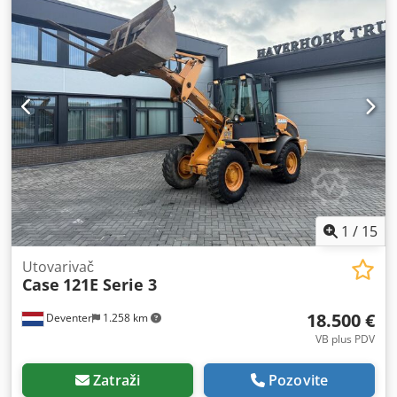
1
/
15
Utovarivač
Case
121E Serie 3
18.500 €
Deventer
1.258 km
VB plus PDV
Zatraži
Pozovite