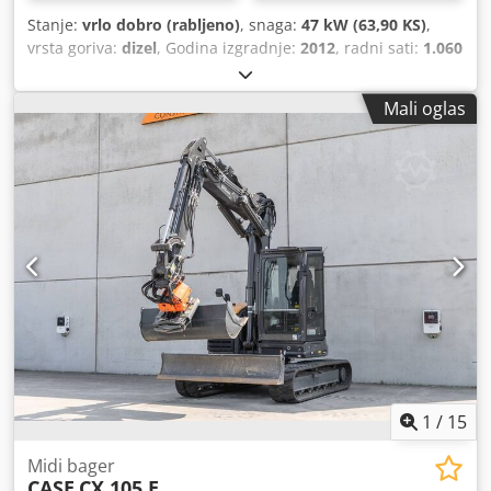
Stanje:
vrlo dobro (rabljeno)
, snaga:
47 kW (63,90 KS)
,
vrsta goriva:
dizel
, Godina izgradnje:
2012
, radni sati:
1.060
h
,
Mali oglas
1
/
15
Midi bager
CASE
CX 105 E