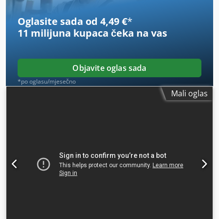
Oglasite sada od 4,49 €
*
11 milijuna kupaca
čeka na vas
Objavite oglas sada
*po oglasu/mjesečno
Mali oglas