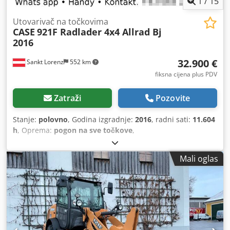
1
/
15
Utovarivač na točkovima
CASE
921F Radlader 4x4 Allrad Bj
2016
32.900 €
Sankt Lorenz
552 km
fiksna cijena plus PDV
Zatraži
Pozovite
Stanje:
polovno
, Godina izgradnje:
2016
, radni sati:
11.604
h
, Oprema:
pogon na sve točkove
,
Mali oglas