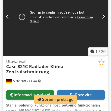
1
/
20
Utovarivač
Case
821C Radlader Klima
Zentralschmierung
Aichach
713 km
Informacije o cijeni
Pozovite
Spremi pretragu
Stanje:
polovno
, Funkcionalnost:
potpuno funkcionalan
,
snaga:
145 kW (197,14 KS)
, vrsta goriva:
dizel
, boja:
zlato
,