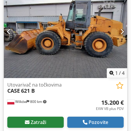
1
/
4
Utovarivač na točkovima
CASE
621 B
15.200 €
Wilków
800 km
EXW VB plus PDV
Zatraži
Pozovite