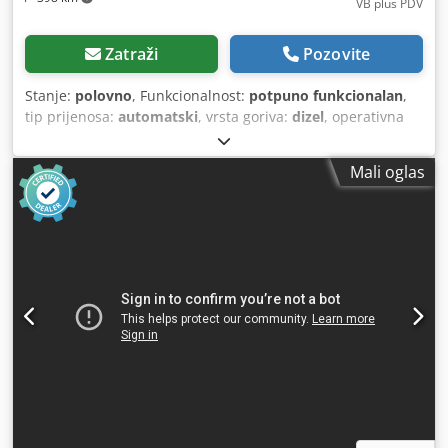
VB plus PDV
Zatraži
Pozovite
Stanje:
polovno
, Funkcionalnost:
potpuno funkcionalan
,
tip prijenosa:
automatski
, vrsta goriva:
dizel
, operativna
masa:
7.500 kg
, konfiguracija osovina:
4x2
, prva
registracija:
10/1977
, Godina izgradnje:
1977
, Oprema:
Mali oglas
hidraulika
,