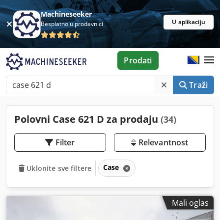
Machineseeker
U aplikaciju
Besplatno u prodavnici
Prodati
Traži
Polovni Case 621 D za prodaju
(34)
Filter
Relevantnost
Case
Uklonite sve filtere
Mali oglas