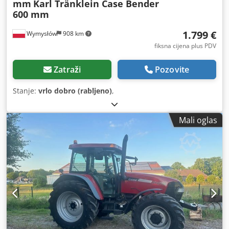
mm
Karl Tränklein Case Bender
600 mm
1.799 €
Wymysłów
908 km
fiksna cijena plus PDV
Zatraži
Pozovite
Stanje:
vrlo dobro (rabljeno)
,
Mali oglas