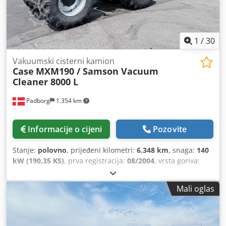
1
/
30
Vakuumski cisterni kamion
Case
MXM190 / Samson Vacuum
Cleaner 8000 L
Padborg
1.354 km
Informacije o cijeni
Pozovite
Stanje:
polovno
, prijeđeni kilometri:
6.348 km
, snaga:
140
kW (190,35 KS)
, prva registracija:
08/2004
, vrsta goriva:
dizel
, Godina izgradnje:
2004
,
Mali oglas