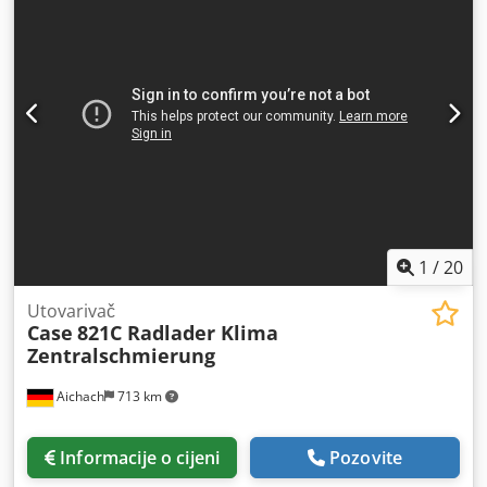
1
/
20
Utovarivač
Case
821C Radlader Klima
Zentralschmierung
Aichach
713 km
Informacije o cijeni
Pozovite