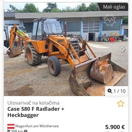
klima-uređaj
,
Mali oglas
1
/
10
Utovarivač na kotačima
Case 580 F Radlader +
Heckbagger
5.900 €
Klagenfurt am Wörthersee
398 km