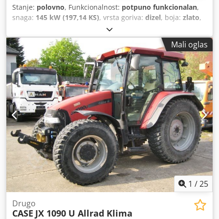
Stanje:
polovno
, Funkcionalnost:
potpuno funkcionalan
,
snaga:
145 kW (197,14 KS)
, vrsta goriva:
dizel
, boja:
zlato
,
operativna masa:
18.000 kg
, Godina izgradnje:
2000
, radni
sati:
8.000 h
, Oprema:
centralizirani sustav za
Mali oglas
podmazivanje, kabina, klima-uređaj
,
1
/
25
Drugo
CASE
JX 1090 U Allrad Klima