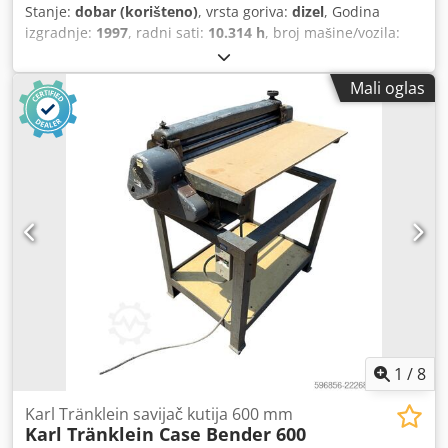
Stanje:
dobar (korišteno)
, vrsta goriva:
dizel
, Godina
izgradnje:
1997
, radni sati:
10.314 h
, broj mašine/vozila:
JEE0055599
,
Mali oglas
1
/
8
Karl Tränklein savijač kutija 600 mm
Karl Tränklein Case Bender 600