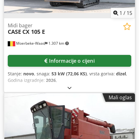
1
/
15
Midi bager
CASE
CX 105 E
Moerbeke-Waas
1.307 km
Informacije o cijeni
Stanje:
novo
, snaga:
53 kW (72,06 KS)
, vrsta goriva:
dizel
,
Godina izgradnje:
2026
,
Mali oglas