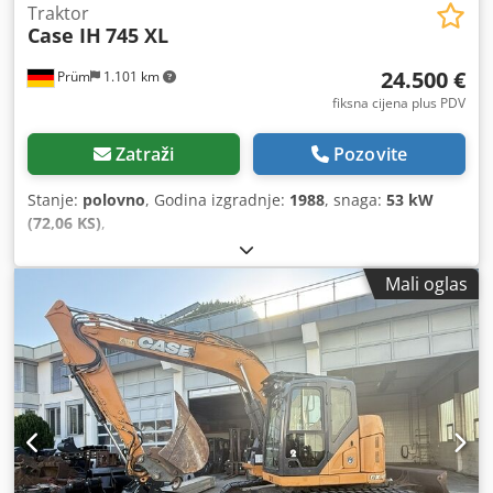
Traktor
Case IH
745 XL
24.500 €
Prüm
1.101 km
fiksna cijena plus PDV
Zatraži
Pozovite
Stanje:
polovno
, Godina izgradnje:
1988
, snaga:
53 kW
(72,06 KS)
,
Mali oglas