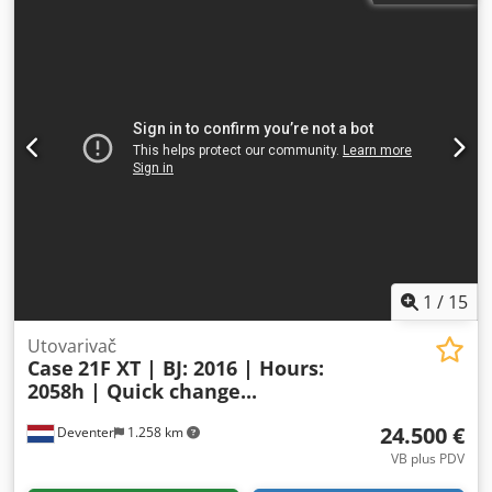
1
/
15
Utovarivač
Case
21F XT | BJ: 2016 | Hours:
2058h | Quick change...
24.500 €
Deventer
1.258 km
VB plus PDV