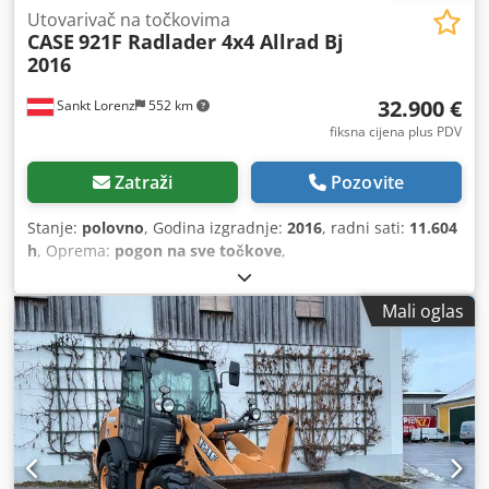
Utovarivač na točkovima
CASE
921F Radlader 4x4 Allrad Bj
2016
32.900 €
Sankt Lorenz
552 km
fiksna cijena plus PDV
Zatraži
Pozovite
Stanje:
polovno
, Godina izgradnje:
2016
, radni sati:
11.604
h
, Oprema:
pogon na sve točkove
,
Mali oglas