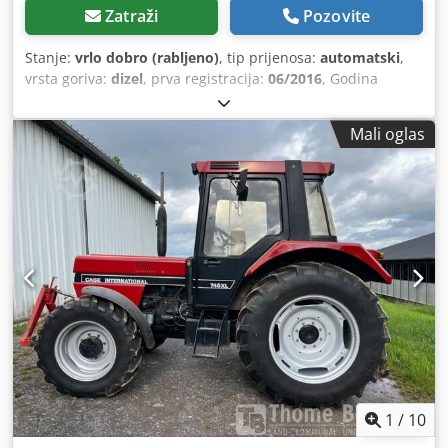
Zatraži
Pozovite
Stanje:
vrlo dobro (rabljeno)
, tip prijenosa:
automatski
,
vrsta goriva:
dizel
, prva registracija:
06/2016
, Godina
izgradnje:
2016
, radni sati:
2.058 h
, Oprema:
kabina
,
Mali oglas
1
/
10