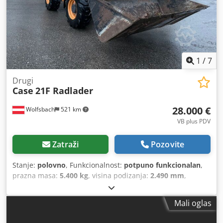
1
/
7
Drugi
Case
21F Radlader
28.000 €
Wolfsbach
521 km
VB plus PDV
Zatraži
Pozovite
Stanje:
polovno
, Funkcionalnost:
potpuno funkcionalan
,
prazna masa:
5.400 kg
, visina podizanja:
2.490 mm
,
Godina izgradnje:
2014
, radni sati:
2.081 h
, ukupna dužina:
5.550 mm
, građevinska visina:
2.500 mm
, vrsta pogona:
Mali oglas
Diesel Motor
, širina gradnje:
1.950 mm
,