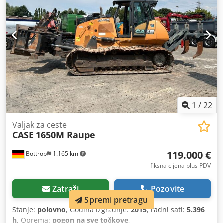
1
/
22
Valjak za ceste
CASE
1650M Raupe
119.000 €
Bottrop
1.165 km
fiksna cijena plus PDV
Zatraži
Pozovite
Spremi pretragu
Stanje:
polovno
, Godina izgradnje:
2015
, radni sati:
5.396
h
, Oprema:
pogon na sve točkove
,