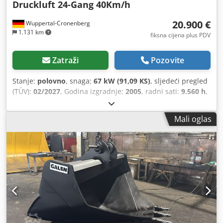
Druckluft 24-Gang 40Km/h
20.900 €
Wuppertal-Cronenberg
1.131 km
fiksna cijena plus PDV
Zatraži
Pozovite
Stanje:
polovno
, snaga:
67 kW (91,09 KS)
, sljedeći pregled
(TÜV):
02/2027
, Godina izgradnje:
2005
, radni sati:
9.560 h
,
Oprema:
kabina, klima-uređaj, pogon na sve točkove
,
Mali oglas