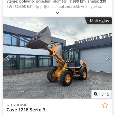
Stanje:
polovno
, prijeđeni kilometri:
7.980 km
, snaga:
239
kW (324,95 KS)
, tip prijenosa:
automatski
, vrsta goriva:
dizel
, boja:
žuta
, prva registracija:
01/2013
, Godina
izgradnje:
2013
, Oprema:
klima-uređaj
,
Mali oglas
1
/
15
Utovarivač
Case
121E Serie 3