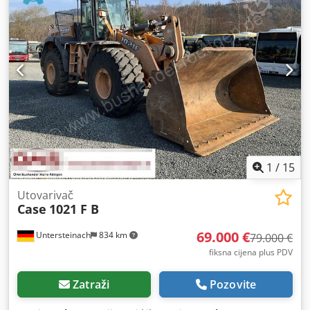
1
/
15
Utovarivač
Case
1021 F B
69.000 €
Untersteinach
834 km
79.000 €
fiksna cijena plus PDV
Zatraži
Pozovite