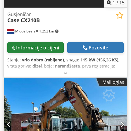
1
/
15
Gusjeničar
Case
CX210B
Middelbeers
1.252 km
Informacije o cijeni
Pozovite
Stanje:
vrlo dobro (rabljeno)
, snaga:
115 kW (156,36 KS)
,
vrsta goriva:
dizel
, boja:
narandžasta
, prva registracija:
07/2013
, Godina izgradnje:
2012
, radni sati:
15.109 h
,
Mali oglas