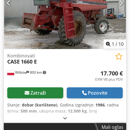
1
/
10
Kombinovati
CASE
1660 E
17.700 €
Wilków
800 km
EXW VB plus PDV
Zatraži
Pozovite
Stanje:
dobar (korišteno)
, Godina izgradnje:
1986
, radna
širina:
500 mm
, ukupna masa:
12.500 kg
, broj
mašine/vozila:
017128
,
Mali oglas