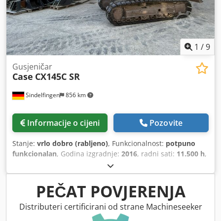
1
/
9
Gusjeničar
Case
CX145C SR
Sindelfingen
856 km
Informacije o cijeni
Pozovite
Stanje:
vrlo dobro (rabljeno)
, Funkcionalnost:
potpuno
funkcionalan
, Godina izgradnje:
2016
, radni sati:
11.500 h
,
PEČAT POVJERENJA
Distributeri certificirani od strane Machineseeker