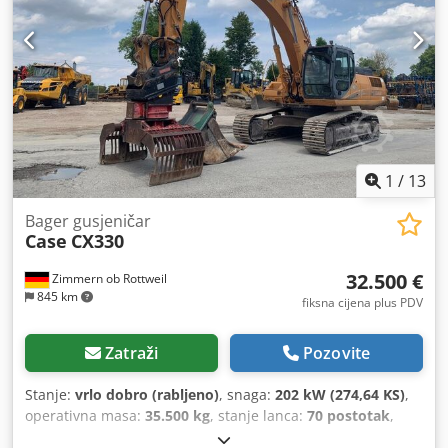
1
/
13
Bager gusjeničar
Case
CX330
32.500 €
Zimmern ob Rottweil
845 km
fiksna cijena plus PDV
Zatraži
Pozovite
Stanje:
vrlo dobro (rabljeno)
, snaga:
202 kW (274,64 KS)
,
operativna masa:
35.500 kg
, stanje lanca:
70 postotak
,
Godina izgradnje:
2006
, radni sati:
9.139 h
, Oprema: