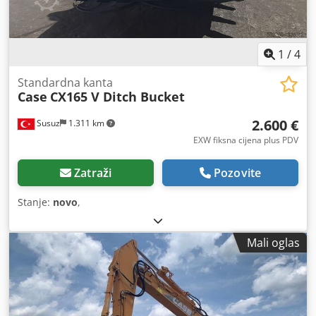
1
/
4
Standardna kanta
Case
CX165 V Ditch Bucket
2.600 €
Susuz
1.311 km
EXW fiksna cijena plus PDV
Zatraži
Pozovite
Stanje:
novo
,
Mali oglas