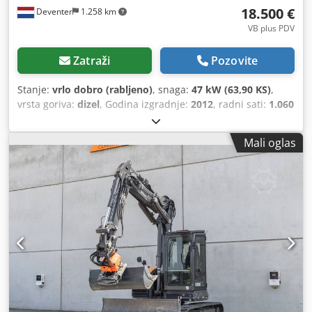
18.500 €
Deventer
1.258 km
VB plus PDV
Zatraži
Pozovite
Stanje:
vrlo dobro (rabljeno)
, snaga:
47 kW (63,90 KS)
,
vrsta goriva:
dizel
, Godina izgradnje:
2012
, radni sati:
1.060
h
,
Mali oglas