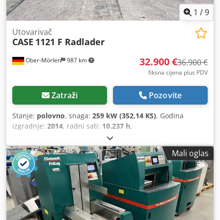
1
/
9
Utovarivač
CASE
1121 F Radlader
32.900 €
Ober-Mörlen
987 km
36.900 €
fiksna cijena plus PDV
Zatraži
Pozovite
Stanje:
polovno
, snaga:
259 kW (352,14 KS)
, Godina
izgradnje:
2014
, radni sati:
10.237 h
,
Mali oglas