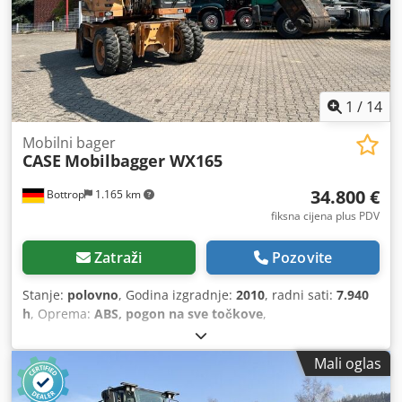
1
/
14
Mobilni bager
CASE
Mobilbagger WX165
34.800 €
Bottrop
1.165 km
fiksna cijena plus PDV
Zatraži
Pozovite
Stanje:
polovno
, Godina izgradnje:
2010
, radni sati:
7.940
h
, Oprema:
ABS, pogon na sve točkove
,
Mali oglas