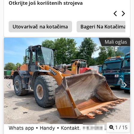
Otkrijte još korištenih strojeva
t
Utovarivač na kotačima
Bageri Na Kotačima
Mali oglas
1
/
15