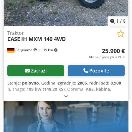
1
/
9
Traktor
CASE
IH MXM 140 4WD
25.900 €
Bergkamen
1.139 km
fiksna cijena plus PDV
Zatraži
Pozovite
Stanje:
polovno
, Godina izgradnje:
2005
, radni sati:
8.900
h
, snaga:
109 kW (148,20 KS)
, Oprema:
ABS, kabina,
klima-uređaj, pogon na sve točkove
,