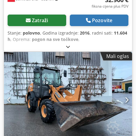
fiksna cijena plus PDV
Zatraži
Pozovite
Stanje:
polovno
, Godina izgradnje:
2016
, radni sati:
11.604
h
, Oprema:
pogon na sve točkove
,
Mali oglas