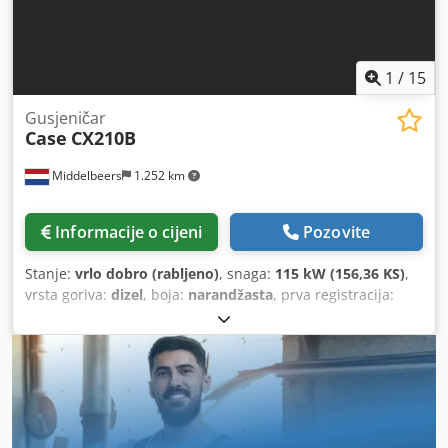
1
/
15
Gusjeničar
Case
CX210B
Middelbeers
1.252 km
Informacije o cijeni
Pozovite
Stanje:
vrlo dobro (rabljeno)
, snaga:
115 kW (156,36 KS)
,
vrsta goriva:
dizel
, boja:
narandžasta
, prva registracija:
07/2013
, Godina izgradnje:
2012
, radni sati:
15.109 h
,