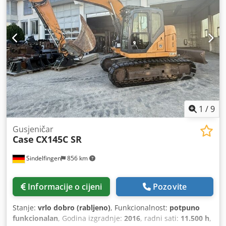
1
/
9
Gusjeničar
Case
CX145C SR
Sindelfingen
856 km
Informacije o cijeni
Pozovite
Stanje:
vrlo dobro (rabljeno)
, Funkcionalnost:
potpuno
funkcionalan
, Godina izgradnje:
2016
, radni sati:
11.500 h
,