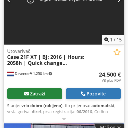
1
/
15
Utovarivač
Case
21F XT | BJ: 2016 | Hours:
2058h | Quick change...
24.500 €
Deventer
1.258 km
VB plus PDV
Zatraži
Pozovite
Stanje:
vrlo dobro (rabljeno)
, tip prijenosa:
automatski
,
vrsta goriva:
dizel
, prva registracija:
06/2016
, Godina
izgradnje:
2016
, radni sati:
2.058 h
, Oprema:
kabina
,
Mali oglas