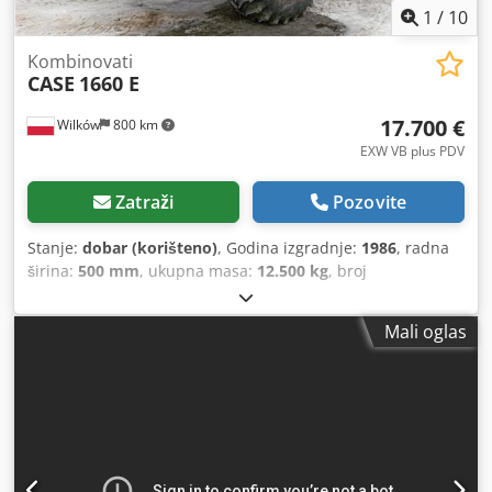
1
/
10
Kombinovati
CASE
1660 E
17.700 €
Wilków
800 km
EXW VB plus PDV
Zatraži
Pozovite
Stanje:
dobar (korišteno)
, Godina izgradnje:
1986
, radna
širina:
500 mm
, ukupna masa:
12.500 kg
, broj
mašine/vozila:
017128
,
Mali oglas