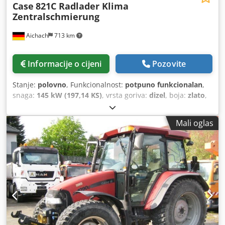
Case
821C Radlader Klima
Zentralschmierung
Aichach
713 km
Informacije o cijeni
Pozovite
Stanje:
polovno
, Funkcionalnost:
potpuno funkcionalan
,
snaga:
145 kW (197,14 KS)
, vrsta goriva:
dizel
, boja:
zlato
,
operativna masa:
18.000 kg
, Godina izgradnje:
2000
, radni
sati:
8.000 h
, Oprema:
centralizirani sustav za
Mali oglas
podmazivanje, kabina, klima-uređaj
,