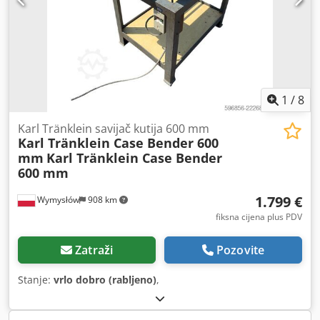
1
/
8
Karl Tränklein savijač kutija 600 mm
Karl Tränklein Case Bender 600
mm
Karl Tränklein Case Bender
600 mm
1.799 €
Wymysłów
908 km
fiksna cijena plus PDV
Zatraži
Pozovite
Stanje:
vrlo dobro (rabljeno)
,