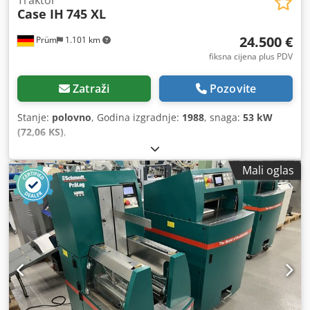
Traktor
Case IH
745 XL
24.500 €
Prüm
1.101 km
fiksna cijena plus PDV
Zatraži
Pozovite
Stanje:
polovno
, Godina izgradnje:
1988
, snaga:
53 kW
(72,06 KS)
,
Mali oglas