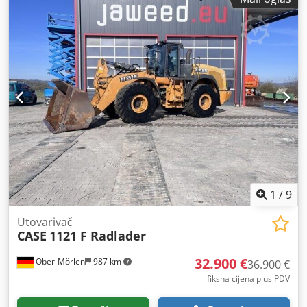
1
/
9
Utovarivač
CASE
1121 F Radlader
32.900 €
Ober-Mörlen
987 km
36.900 €
fiksna cijena plus PDV