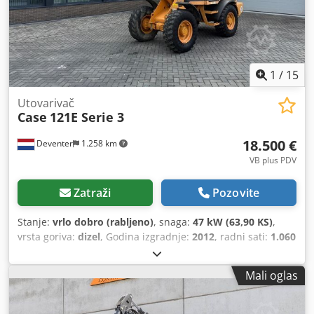
1
/
15
Utovarivač
Case
121E Serie 3
18.500 €
Deventer
1.258 km
VB plus PDV
Zatraži
Pozovite
Stanje:
vrlo dobro (rabljeno)
, snaga:
47 kW (63,90 KS)
,
vrsta goriva:
dizel
, Godina izgradnje:
2012
, radni sati:
1.060
h
,
Mali oglas