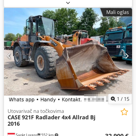
Mali oglas
1
/
15
Utovarivač na točkovima
CASE
921F Radlader 4x4 Allrad Bj
2016
32.900 €
Sankt Lorenz
552 km