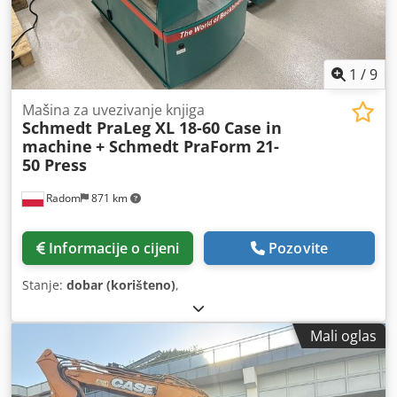
1
/
9
Mašina za uvezivanje knjiga
Schmedt PraLeg XL 18-60 Case in
machine
+ Schmedt PraForm 21-
50 Press
Radom
871 km
Informacije o cijeni
Pozovite
Stanje:
dobar (korišteno)
,
Mali oglas