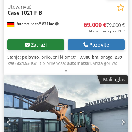
Utovarivač
Case
1021 F B
69.000 €
Untersteinach
834 km
79.000 €
fiksna cijena plus PDV
Zatraži
Pozovite
Stanje:
polovno
, prijeđeni kilometri:
7.980 km
, snaga:
239
kW (324,95 KS)
, tip prijenosa:
automatski
, vrsta goriva:
dizel
, boja:
žuta
, prva registracija:
01/2013
, Godina
izgradnje:
2013
, Oprema:
klima-uređaj
,
Mali oglas