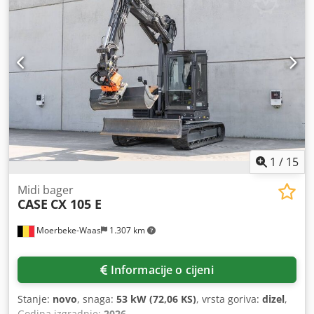
1
/
15
Midi bager
CASE
CX 105 E
Moerbeke-Waas
1.307 km
Informacije o cijeni
Stanje:
novo
, snaga:
53 kW (72,06 KS)
, vrsta goriva:
dizel
,
Godina izgradnje:
2026
,