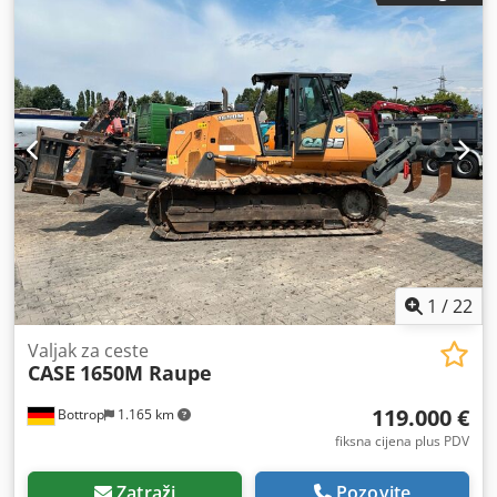
1
/
22
Valjak za ceste
CASE
1650M Raupe
119.000 €
Bottrop
1.165 km
fiksna cijena plus PDV
Zatraži
Pozovite