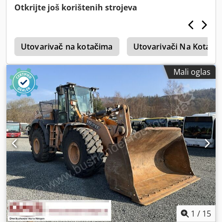
Otkrijte još korištenih strojeva
4
Utovarivač na kotačima
Utovarivači Na Kotači
Mali oglas
1
/
15