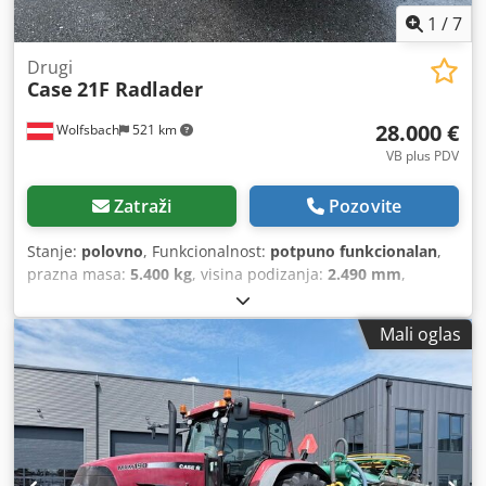
1
/
7
Drugi
Case
21F Radlader
28.000 €
Wolfsbach
521 km
VB plus PDV
Zatraži
Pozovite
Stanje:
polovno
, Funkcionalnost:
potpuno funkcionalan
,
prazna masa:
5.400 kg
, visina podizanja:
2.490 mm
,
Godina izgradnje:
2014
, radni sati:
2.081 h
, ukupna dužina:
5.550 mm
, građevinska visina:
2.500 mm
, vrsta pogona:
Mali oglas
Diesel Motor
, širina gradnje:
1.950 mm
,