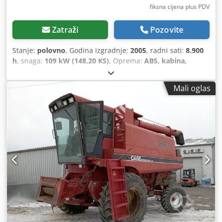
fiksna cijena plus PDV
Zatraži
Pozovite
Stanje:
polovno
, Godina izgradnje:
2005
, radni sati:
8.900
h
, snaga:
109 kW (148,20 KS)
, Oprema:
ABS, kabina,
klima-uređaj, pogon na sve točkove
,
Mali oglas