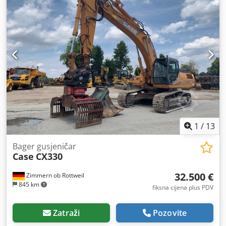
1
/
13
Bager gusjeničar
Case
CX330
32.500 €
Zimmern ob Rottweil
845 km
fiksna cijena plus PDV
Zatraži
Pozovite