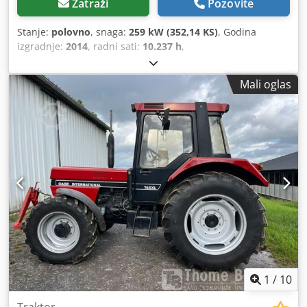
Zatraži
Pozovite
Stanje:
polovno
, snaga:
259 kW (352,14 KS)
, Godina
izgradnje:
2014
, radni sati:
10.237 h
,
Mali oglas
1
/
10