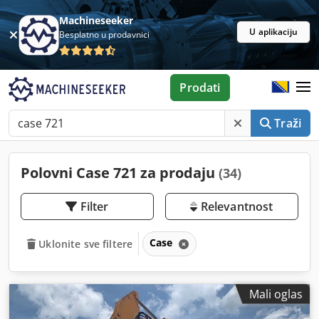
Machineseeker
U aplikaciju
Besplatno u prodavnici
Prodati
Traži
Polovni Case 721 za prodaju
(34)
Filter
Relevantnost
Case
Uklonite sve filtere
Mali oglas