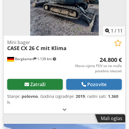
1
/
11
Mini bager
CASE
CX 26 C mit Klima
24.800 €
Bergkamen
1.139 km
fiksna cijena PDV se ne može
posebno iskazati
Zatraži
Pozovite
Stanje:
polovno
, Godina izgradnje:
2019
, radni sati:
1.360
h
,
Mali oglas