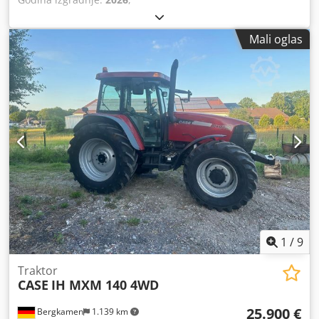
Mali oglas
1
/
9
Traktor
CASE
IH MXM 140 4WD
25.900 €
Bergkamen
1.139 km