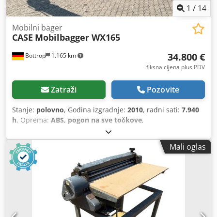
1
/
14
Mobilni bager
CASE
Mobilbagger WX165
34.800 €
Bottrop
1.165 km
fiksna cijena plus PDV
Zatraži
Pozovite
Stanje:
polovno
, Godina izgradnje:
2010
, radni sati:
7.940
h
, Oprema:
ABS, pogon na sve točkove
,
Mali oglas