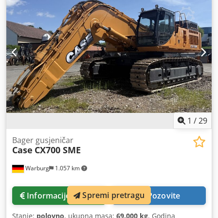
1
/
29
Bager gusjeničar
Case
CX700 SME
Warburg
1.057 km
Spremi pretragu
Informacije o cijeni
Pozovite
Stanje:
polovno
, ukupna masa:
69.000 kg
, Godina