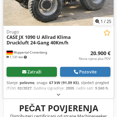
1
/
25
Drugo
CASE
JX 1090 U Allrad Klima
Druckluft 24-Gang 40Km/h
20.900 €
Wuppertal-Cronenberg
1.131 km
fiksna cijena plus PDV
Zatraži
Pozovite
Stanje:
polovno
, snaga:
67 kW (91,09 KS)
, sljedeći pregled
(TÜV):
02/2027
, Godina izgradnje:
2005
, radni sati:
9.560 h
,
Oprema:
kabina, klima-uređaj, pogon na sve točkove
,
PEČAT POVJERENJA
Distributeri certificirani od strane Machineseeker