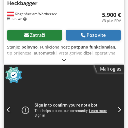
Heckbagger
5.900 €
Klagenfurt am Wörthersee
398 km
VB plus PDV
Zatraži
Pozovite
Stanje:
polovno
, Funkcionalnost:
potpuno funkcionalan
,
tip prijenosa:
automatski
, vrsta goriva:
dizel
, operativna
masa:
7.500 kg
, konfiguracija osovina:
4x2
, prva
registracija:
10/1977
, Godina izgradnje:
1977
, Oprema:
Mali oglas
hidraulika
,