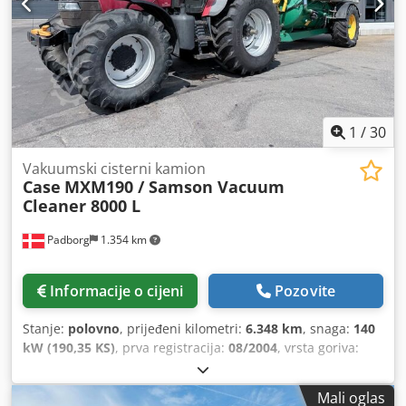
1
/
30
Vakuumski cisterni kamion
Case
MXM190 / Samson Vacuum
Cleaner 8000 L
Padborg
1.354 km
Informacije o cijeni
Pozovite
Stanje:
polovno
, prijeđeni kilometri:
6.348 km
, snaga:
140
kW (190,35 KS)
, prva registracija:
08/2004
, vrsta goriva:
dizel
, Godina izgradnje:
2004
,
Mali oglas