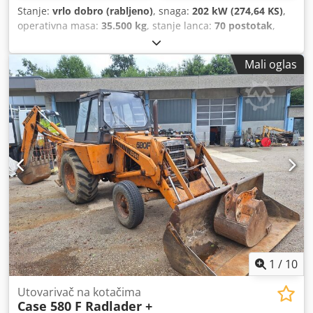
Stanje:
vrlo dobro (rabljeno)
, snaga:
202 kW (274,64 KS)
,
operativna masa:
35.500 kg
, stanje lanca:
70 postotak
,
Godina izgradnje:
2006
, radni sati:
9.139 h
, Oprema:
klima-uređaj
,
Mali oglas
1
/
10
Utovarivač na kotačima
Case 580 F Radlader +