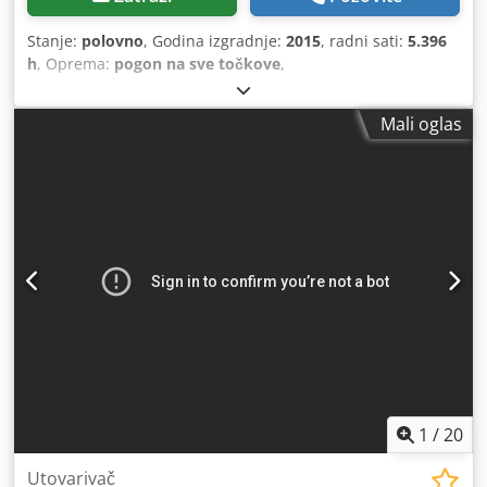
Stanje:
polovno
, Godina izgradnje:
2015
, radni sati:
5.396
h
, Oprema:
pogon na sve točkove
,
Mali oglas
1
/
20
Utovarivač