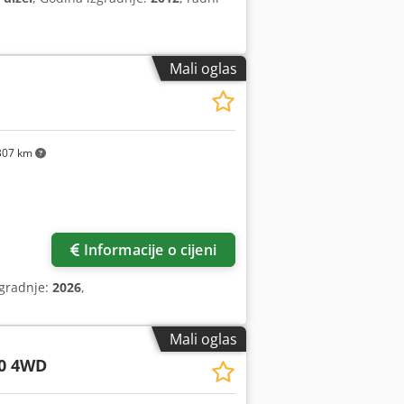
Mali oglas
307 km
Informacije o cijeni
zgradnje:
2026
,
Mali oglas
0 4WD