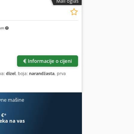
Mali oglas
 km
Informacije o cijeni
iva:
dizel
, boja:
narandžasta
, prva
vne mašine
 €
*
eka na vas