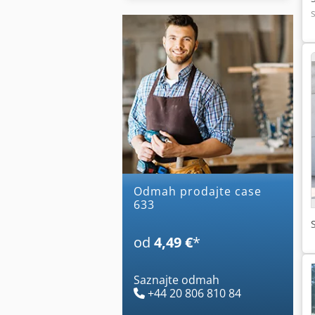
Odmah prodajte case
633
od
4,49 €
*
Saznajte odmah
+44 20 806 810 84