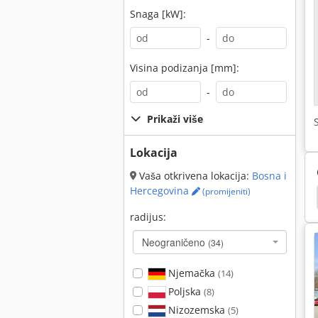
Snaga [kW]:
-
Visina podizanja [mm]:
-
Prikaži više
Lokacija
Vaša otkrivena lokacija:
Bosna i
Hercegovina
(promijeniti)
ar
Uništavač Gusjeničar
Hyundai
Hitachi
radijus:
Neograničeno
(34)
Njemačka
(14)
Poljska
(8)
Nizozemska
(5)