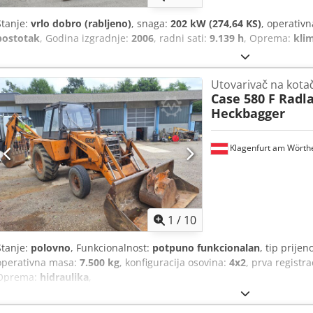
Stanje:
vrlo dobro (rabljeno)
, snaga:
202 kW (274,64 KS)
, operativ
postotak
, Godina izgradnje:
2006
, radni sati:
9.139 h
, Oprema:
kli
Utovarivač na kota
Case 580 F Radl
Heckbagger
Klagenfurt am Wörth
1
/
10
Stanje:
polovno
, Funkcionalnost:
potpuno funkcionalan
, tip prijen
operativna masa:
7.500 kg
, konfiguracija osovina:
4x2
, prva registra
Oprema:
hidraulika
,