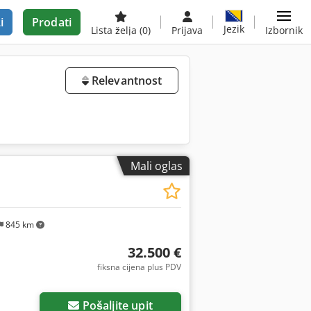
i
Prodati
Jezik
Lista želja
(0)
Prijava
Izbornik
Relevantnost
Mali oglas
845 km
32.500 €
fiksna cijena plus PDV
Pošaljite upit