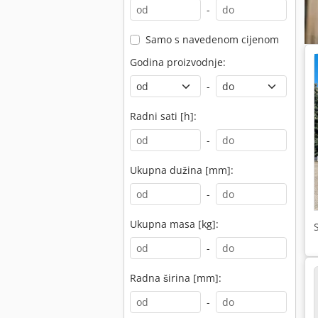
-
Samo s navedenom cijenom
Godina proizvodnje:
-
Radni sati [h]:
-
Ukupna dužina [mm]:
-
Ukupna masa [kg]:
-
Radna širina [mm]:
-