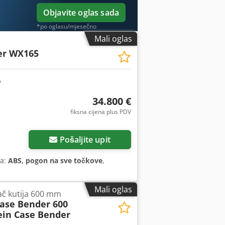
Objavite oglas sada
*po oglasu/mjesečno
Mali oglas
er WX165
34.800 €
fiksna cijena plus PDV
Pošaljite upit
ma:
ABS, pogon na sve točkove
,
Mali oglas
jač kutija 600 mm
Case Bender 600
ein Case Bender