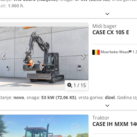
sati:
1.060 h
,
Midi bager
CASE
CX 105 E
Moerbeke-Waas
1.
1
/
15
Stanje:
novo
, snaga:
53 kW (72,06 KS)
, vrsta goriva:
dizel
, Godina i
Traktor
CASE
IH MXM 14