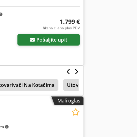
1.799 €
fiksna cijena plus PDV
Pošaljite upit
tovarivači Na Kotačima
Utovarivač
Dvorištu Uto
Mali oglas
km