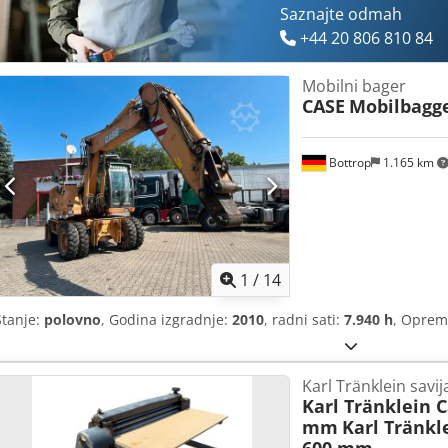
Saznajte odmah
+44 20 806 810 84
Mobilni bager
CASE
Mobilbagg
Bottrop
1.165 km
1
/
14
Stanje:
polovno
, Godina izgradnje:
2010
, radni sati:
7.940 h
, Opre
Karl Tränklein savi
Karl Tränklein 
mm
Karl Tränkl