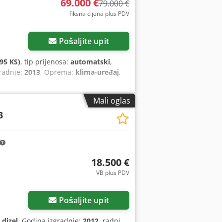
69.000 €
79.000 €
fiksna cijena plus PDV
Pošaljite upit
95 KS)
, tip prijenosa:
automatski
,
gradnje:
2013
, Oprema:
klima-uređaj
,
Mali oglas
3
18.500 €
VB plus PDV
Pošaljite upit
:
dizel
, Godina izgradnje:
2012
, radni