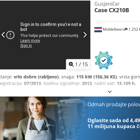
Gusjeničar
Case
CX210B
Middelbeers
1.252
1
/
15
Stanje:
vrlo dobro (rabljeno)
, snaga:
115 kW (156,36 KS)
, vrsta gor
registracija:
07/2013
, Godina izgradnje:
2012
, radni sati:
15.109 h
,
Odmah prodajte polo
Oglasite sada od 4,49
11 milijuna kupaca
č