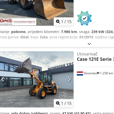
1
/
15
Stanje:
polovno
, prijeđeni kilometri:
7.980 km
, snaga:
239 kW (324,
vrsta goriva:
dizel
, boja:
žuta
, prva registracija:
01/2013
, Godina iz
Utovarivač
Case
121E Serie 
Deventer
1.258 km
1
/
15
Stanje:
vrlo dobro (rabljeno)
, snaga:
47 kW (63,90 KS)
, vrsta goriva