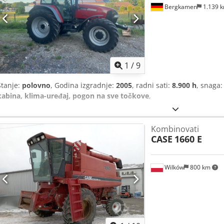
Bergkamen
1.139 
1
/
9
Stanje:
polovno
, Godina izgradnje:
2005
, radni sati:
8.900 h
, snaga
kabina, klima-uređaj, pogon na sve točkove
,
Kombinovati
CASE
1660 E
Wilków
800 km