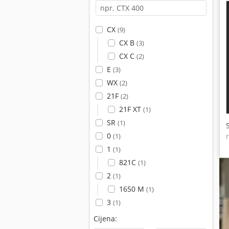
CX
(9)
CX B
(3)
CX C
(2)
E
(3)
WX
(2)
21F
(2)
21F XT
(1)
SR
(1)
0
(1)
1
(1)
821C
(1)
2
(1)
1650 M
(1)
3
(1)
Cijena: