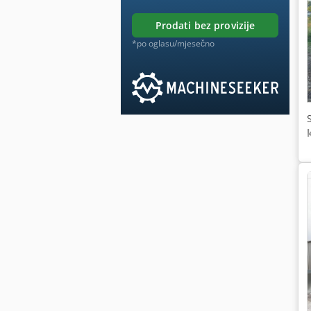
prodati bez provizije
*po oglasu/mjesečno