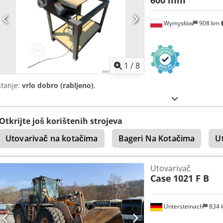
600 mm
Wymysłów
908 km
1
/
8
Stanje:
vrlo dobro (rabljeno)
,
Otkrijte još korištenih strojeva
Utovarivač na kotačima
Bageri Na Kotačima
U
Utovarivač
Case
1021 F B
Untersteinach
834 