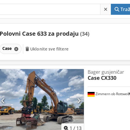
Traž
Polovni Case 633 za prodaju
(34)
Case
Uklonite sve filtere
Bager gusjeničar
Case
CX330
Zimmern ob Rottweil
1
/
13