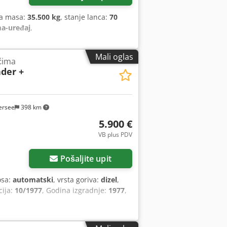
na masa:
35.500 kg
, stanje lanca:
70
ma-uređaj
,
Mali oglas
čima
ader +
ersee
398 km
5.900 €
VB plus PDV
Pošaljite upit
osa:
automatski
, vrsta goriva:
dizel
,
cija:
10/1977
, Godina izgradnje:
1977
,