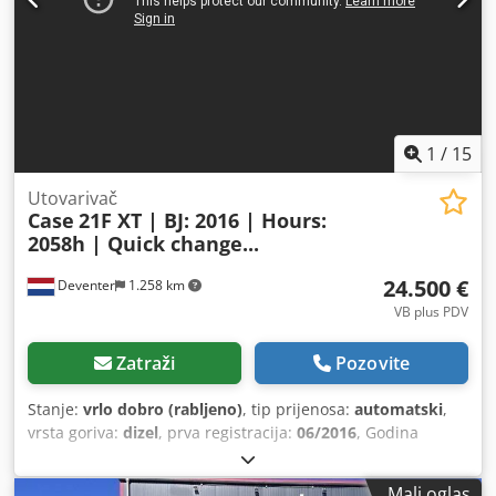
1
/
15
Utovarivač
Case
21F XT | BJ: 2016 | Hours:
2058h | Quick change...
24.500 €
Deventer
1.258 km
VB plus PDV
Zatraži
Pozovite
Stanje:
vrlo dobro (rabljeno)
, tip prijenosa:
automatski
,
vrsta goriva:
dizel
, prva registracija:
06/2016
, Godina
izgradnje:
2016
, radni sati:
2.058 h
, Oprema:
kabina
,
Mali oglas