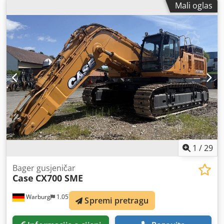
Mali oglas
1
/
29
Bager gusjeničar
Case
CX700 SME
Warburg
1.057 km
Spremi pretragu