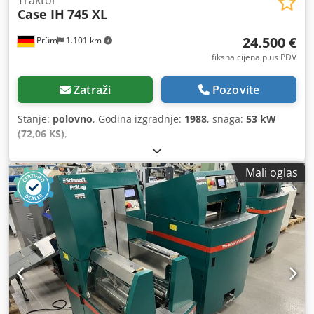
Traktor
Case IH
745 XL
24.500 €
Prüm
1.101 km
fiksna cijena plus PDV
Zatraži
Pozovite
Stanje:
polovno
, Godina izgradnje:
1988
, snaga:
53 kW
(72,06 KS)
,
Mali oglas