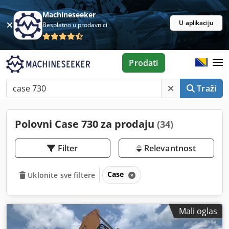
Machineseeker
U aplikaciju
Besplatno u prodavnici
Prodati
Traži
Polovni Case 730 za prodaju
(34)
Filter
Relevantnost
Case
Uklonite sve filtere
Mali oglas