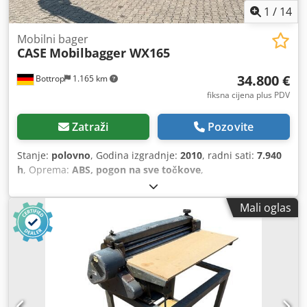
1
/
14
Mobilni bager
CASE
Mobilbagger WX165
34.800 €
Bottrop
1.165 km
fiksna cijena plus PDV
Zatraži
Pozovite
Stanje:
polovno
, Godina izgradnje:
2010
, radni sati:
7.940
h
, Oprema:
ABS, pogon na sve točkove
,
Mali oglas