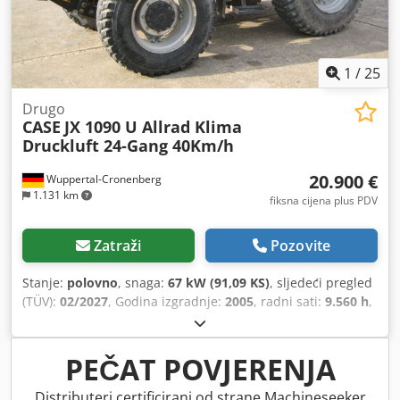
1
/
25
Drugo
CASE
JX 1090 U Allrad Klima
Druckluft 24-Gang 40Km/h
20.900 €
Wuppertal-Cronenberg
1.131 km
fiksna cijena plus PDV
Zatraži
Pozovite
Stanje:
polovno
, snaga:
67 kW (91,09 KS)
, sljedeći pregled
(TÜV):
02/2027
, Godina izgradnje:
2005
, radni sati:
9.560 h
,
Oprema:
kabina, klima-uređaj, pogon na sve točkove
,
PEČAT POVJERENJA
Distributeri certificirani od strane Machineseeker