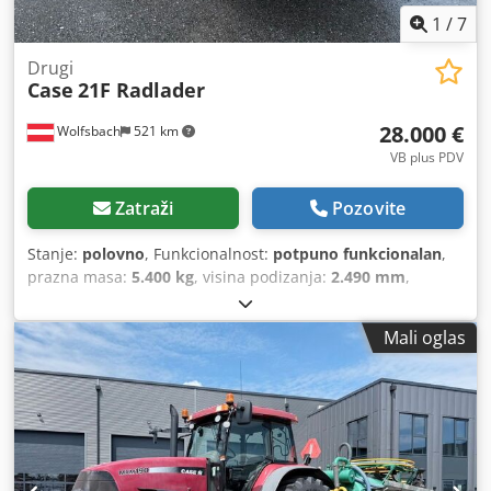
1
/
7
Drugi
Case
21F Radlader
28.000 €
Wolfsbach
521 km
VB plus PDV
Zatraži
Pozovite
Stanje:
polovno
, Funkcionalnost:
potpuno funkcionalan
,
prazna masa:
5.400 kg
, visina podizanja:
2.490 mm
,
Godina izgradnje:
2014
, radni sati:
2.081 h
, ukupna dužina:
5.550 mm
, građevinska visina:
2.500 mm
, vrsta pogona:
Mali oglas
Diesel Motor
, širina gradnje:
1.950 mm
,