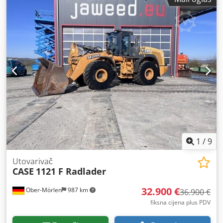
1
/
9
Utovarivač
CASE
1121 F Radlader
32.900 €
Ober-Mörlen
987 km
36.900 €
fiksna cijena plus PDV