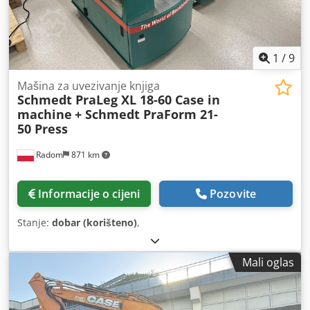
1
/
9
Mašina za uvezivanje knjiga
Schmedt PraLeg XL 18-60 Case in
machine
+ Schmedt PraForm 21-
50 Press
Radom
871 km
Informacije o cijeni
Pozovite
Stanje:
dobar (korišteno)
,
Mali oglas