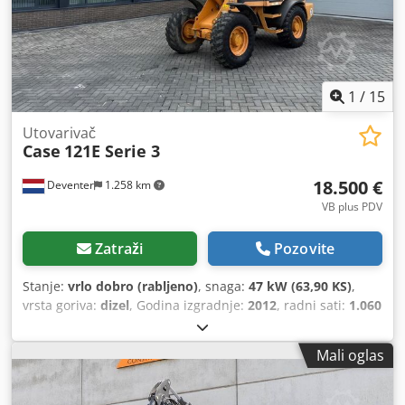
1
/
15
Utovarivač
Case
121E Serie 3
18.500 €
Deventer
1.258 km
VB plus PDV
Zatraži
Pozovite
Stanje:
vrlo dobro (rabljeno)
, snaga:
47 kW (63,90 KS)
,
vrsta goriva:
dizel
, Godina izgradnje:
2012
, radni sati:
1.060
h
,
Mali oglas