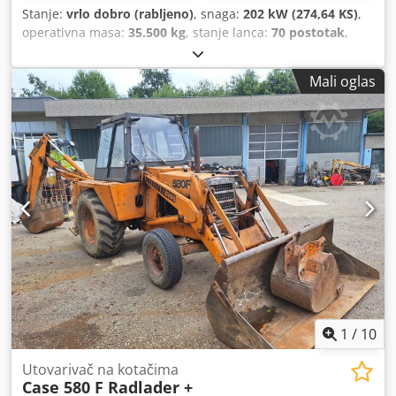
Stanje:
vrlo dobro (rabljeno)
, snaga:
202 kW (274,64 KS)
,
operativna masa:
35.500 kg
, stanje lanca:
70 postotak
,
Godina izgradnje:
2006
, radni sati:
9.139 h
, Oprema:
klima-uređaj
,
Mali oglas
1
/
10
Utovarivač na kotačima
Case 580 F Radlader +