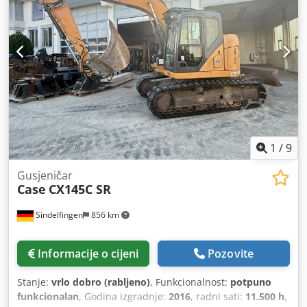
1
/
9
Gusjeničar
Case
CX145C SR
Sindelfingen
856 km
Informacije o cijeni
Pozovite
Stanje:
vrlo dobro (rabljeno)
, Funkcionalnost:
potpuno
funkcionalan
, Godina izgradnje:
2016
, radni sati:
11.500 h
,