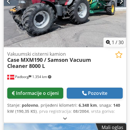
1
/
30
Vakuumski cisterni kamion
Case
MXM190 / Samson Vacuum
Cleaner 8000 L
Padborg
1.354 km
Informacije o cijeni
Pozovite
Stanje:
polovno
, prijeđeni kilometri:
6.348 km
, snaga:
140
kW (190,35 KS)
, prva registracija:
08/2004
, vrsta goriva:
dizel
, Godina izgradnje:
2004
,
Mali oglas