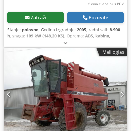
fiksna cijena plus PDV
Zatraži
Pozovite
Stanje:
polovno
, Godina izgradnje:
2005
, radni sati:
8.900
h
, snaga:
109 kW (148,20 KS)
, Oprema:
ABS, kabina,
klima-uređaj, pogon na sve točkove
,
Mali oglas