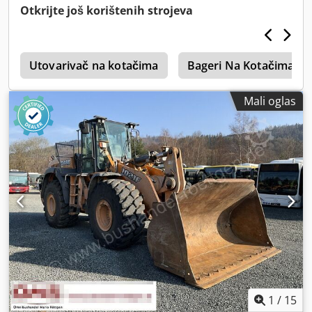
Otkrijte još korištenih strojeva
i
Utovarivač na kotačima
Bageri Na Kotačima
Mali oglas
1
/
15