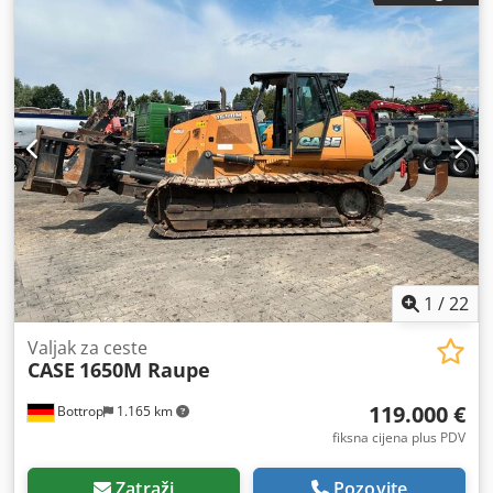
1
/
22
Valjak za ceste
CASE
1650M Raupe
119.000 €
Bottrop
1.165 km
fiksna cijena plus PDV
Zatraži
Pozovite