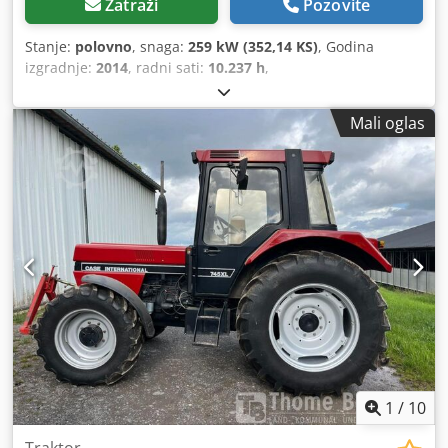
Zatraži
Pozovite
Stanje:
polovno
, snaga:
259 kW (352,14 KS)
, Godina
izgradnje:
2014
, radni sati:
10.237 h
,
Mali oglas
1
/
10