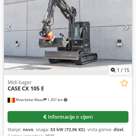
1
/
15
Midi bager
CASE
CX 105 E
Moerbeke-Waas
1.307 km
Informacije o cijeni
Stanje:
novo
, snaga:
53 kW (72,06 KS)
, vrsta goriva:
dizel
,
Godina izgradnje:
2026
,