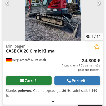
1
/
11
Mini bager
CASE
CX 26 C mit Klima
24.800 €
Bergkamen
1.139 km
fiksna cijena PDV se ne može
posebno iskazati
Zatraži
Pozovite
Stanje:
polovno
, Godina izgradnje:
2019
, radni sati:
1.360
h
,