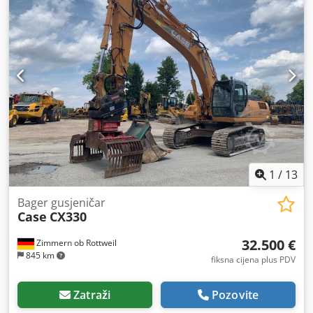
1
/
13
Bager gusjeničar
Case
CX330
32.500 €
Zimmern ob Rottweil
845 km
fiksna cijena plus PDV
Zatraži
Pozovite