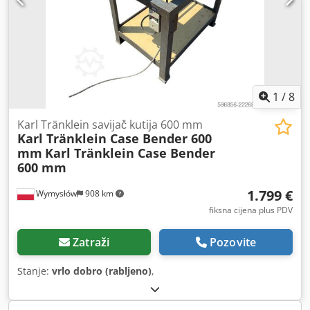
1
/
8
Karl Tränklein savijač kutija 600 mm
Karl Tränklein Case Bender 600
mm
Karl Tränklein Case Bender
600 mm
1.799 €
Wymysłów
908 km
fiksna cijena plus PDV
Zatraži
Pozovite
Stanje:
vrlo dobro (rabljeno)
,