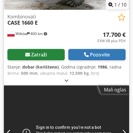
1
/
10
Kombinovati
CASE
1660 E
17.700 €
Wilków
800 km
EXW VB plus PDV
Zatraži
Pozovite
Stanje:
dobar (korišteno)
, Godina izgradnje:
1986
, radna
širina:
500 mm
, ukupna masa:
12.500 kg
, broj
mašine/vozila:
017128
,
Mali oglas