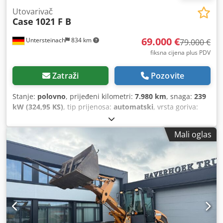
Utovarivač
Case
1021 F B
69.000 €
Untersteinach
834 km
79.000 €
fiksna cijena plus PDV
Zatraži
Pozovite
Stanje:
polovno
, prijeđeni kilometri:
7.980 km
, snaga:
239
kW (324,95 KS)
, tip prijenosa:
automatski
, vrsta goriva:
dizel
, boja:
žuta
, prva registracija:
01/2013
, Godina
izgradnje:
2013
, Oprema:
klima-uređaj
,
Mali oglas