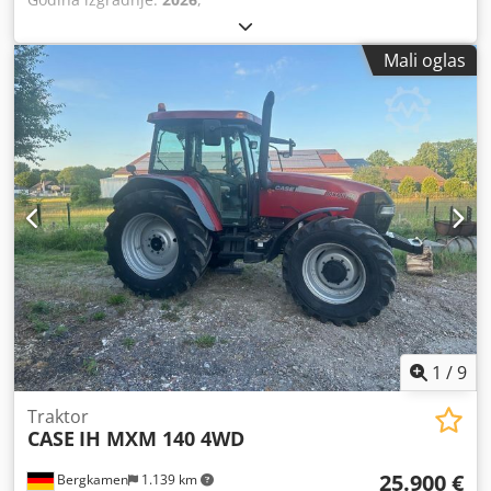
Mali oglas
1
/
9
Traktor
CASE
IH MXM 140 4WD
25.900 €
Bergkamen
1.139 km