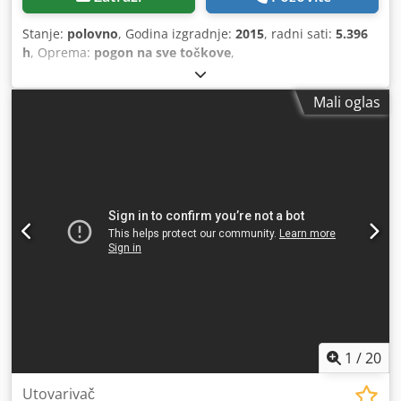
Stanje:
polovno
, Godina izgradnje:
2015
, radni sati:
5.396
h
, Oprema:
pogon na sve točkove
,
Mali oglas
1
/
20
Utovarivač