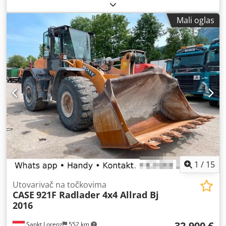
Mali oglas
1
/
15
Utovarivač na točkovima
CASE
921F Radlader 4x4 Allrad Bj
2016
32.900 €
Sankt Lorenz
552 km