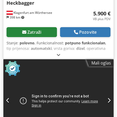
Heckbagger
5.900 €
Klagenfurt am Wörthersee
398 km
VB plus PDV
Zatraži
Pozovite
Stanje:
polovno
, Funkcionalnost:
potpuno funkcionalan
,
tip prijenosa:
automatski
, vrsta goriva:
dizel
, operativna
masa:
7.500 kg
, konfiguracija osovina:
4x2
, prva
registracija:
10/1977
, Godina izgradnje:
1977
, Oprema:
Mali oglas
hidraulika
,