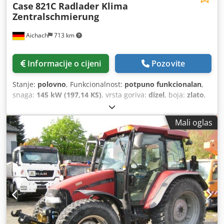
Case
821C Radlader Klima
Zentralschmierung
Aichach
713 km
Informacije o cijeni
Pozovite
Stanje:
polovno
, Funkcionalnost:
potpuno funkcionalan
,
snaga:
145 kW (197,14 KS)
, vrsta goriva:
dizel
, boja:
zlato
,
operativna masa:
18.000 kg
, Godina izgradnje:
2000
, radni
sati:
8.000 h
, Oprema:
centralizirani sustav za
Mali oglas
podmazivanje, kabina, klima-uređaj
,