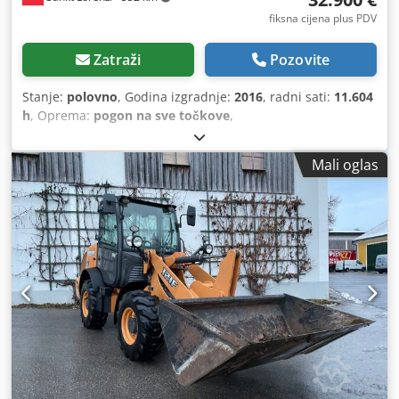
fiksna cijena plus PDV
Zatraži
Pozovite
Stanje:
polovno
, Godina izgradnje:
2016
, radni sati:
11.604
h
, Oprema:
pogon na sve točkove
,
Mali oglas