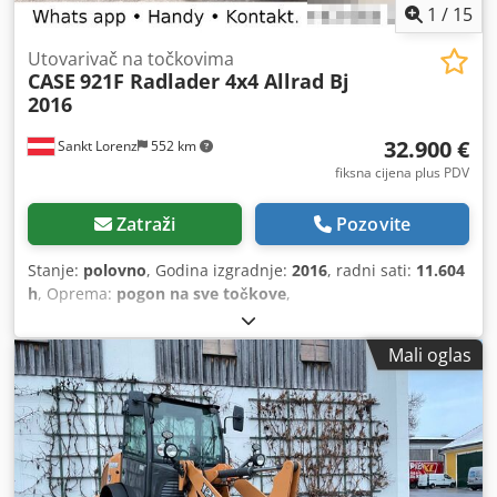
1
/
15
Utovarivač na točkovima
CASE
921F Radlader 4x4 Allrad Bj
2016
32.900 €
Sankt Lorenz
552 km
fiksna cijena plus PDV
Zatraži
Pozovite
Stanje:
polovno
, Godina izgradnje:
2016
, radni sati:
11.604
h
, Oprema:
pogon na sve točkove
,
Mali oglas