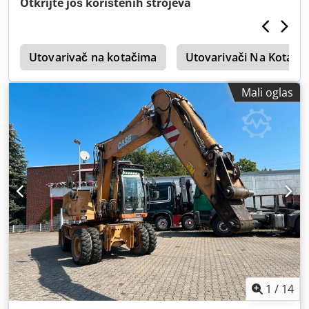
Otkrijte još korištenih strojeva
4
Utovarivač na kotačima
Utovarivači Na Kotači
Mali oglas
1
/
14