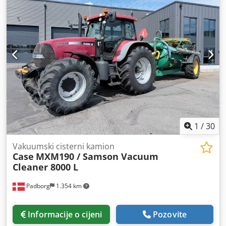
1
/
30
Vakuumski cisterni kamion
Case
MXM190 / Samson Vacuum
Cleaner 8000 L
Padborg
1.354 km
Informacije o cijeni
Pozovite