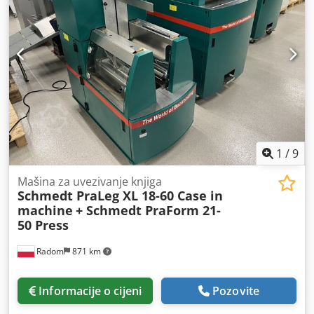
1
/
9
Mašina za uvezivanje knjiga
Schmedt PraLeg XL 18-60 Case in
machine
+ Schmedt PraForm 21-
50 Press
Radom
871 km
Informacije o cijeni
Pozovite