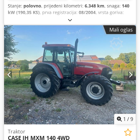
Stanje:
polovno
, prijeđeni kilometri:
6.348 km
, snaga:
140
kW (190,35 KS)
, prva registracija:
08/2004
, vrsta goriva:
dizel
, Godina izgradnje:
2004
,
Mali oglas
1
/
9
Traktor
CASE
IH MXM 140 4WD