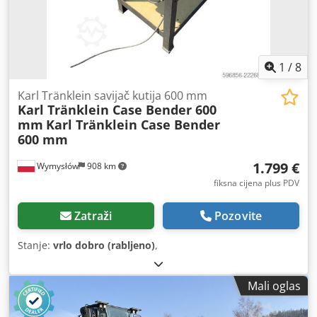
1
/
8
Karl Tränklein savijač kutija 600 mm
Karl Tränklein Case Bender 600
mm
Karl Tränklein Case Bender
600 mm
1.799 €
Wymysłów
908 km
fiksna cijena plus PDV
Zatraži
Pozovite
Stanje:
vrlo dobro (rabljeno)
,
Mali oglas