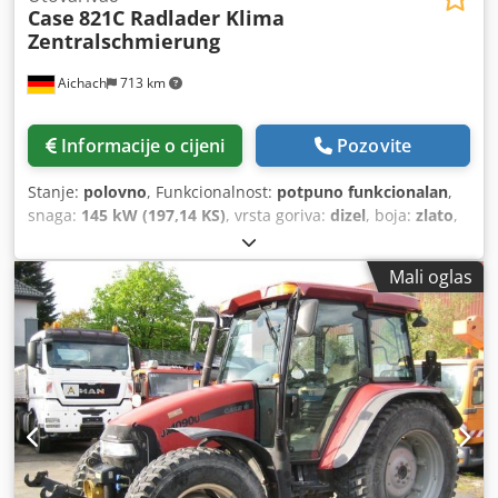
Case
821C Radlader Klima
Zentralschmierung
Aichach
713 km
Informacije o cijeni
Pozovite
Stanje:
polovno
, Funkcionalnost:
potpuno funkcionalan
,
snaga:
145 kW (197,14 KS)
, vrsta goriva:
dizel
, boja:
zlato
,
operativna masa:
18.000 kg
, Godina izgradnje:
2000
, radni
sati:
8.000 h
, Oprema:
centralizirani sustav za
Mali oglas
podmazivanje, kabina, klima-uređaj
,