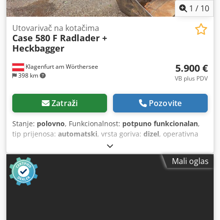
1
/
10
Utovarivač na kotačima
Case 580 F Radlader +
Heckbagger
5.900 €
Klagenfurt am Wörthersee
398 km
VB plus PDV
Zatraži
Pozovite
Stanje:
polovno
, Funkcionalnost:
potpuno funkcionalan
,
tip prijenosa:
automatski
, vrsta goriva:
dizel
, operativna
masa:
7.500 kg
, konfiguracija osovina:
4x2
, prva
registracija:
10/1977
, Godina izgradnje:
1977
, Oprema:
Mali oglas
hidraulika
,