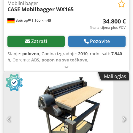
Mobilni bager
CASE
Mobilbagger WX165
34.800 €
Bottrop
1.165 km
fiksna cijena plus PDV
Zatraži
Pozovite
Stanje:
polovno
, Godina izgradnje:
2010
, radni sati:
7.940
h
, Oprema:
ABS, pogon na sve točkove
,
Mali oglas