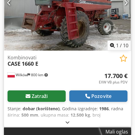
1
/
10
Kombinovati
CASE
1660 E
17.700 €
Wilków
800 km
EXW VB plus PDV
Zatraži
Pozovite
Stanje:
dobar (korišteno)
, Godina izgradnje:
1986
, radna
širina:
500 mm
, ukupna masa:
12.500 kg
, broj
mašine/vozila:
017128
,
Mali oglas