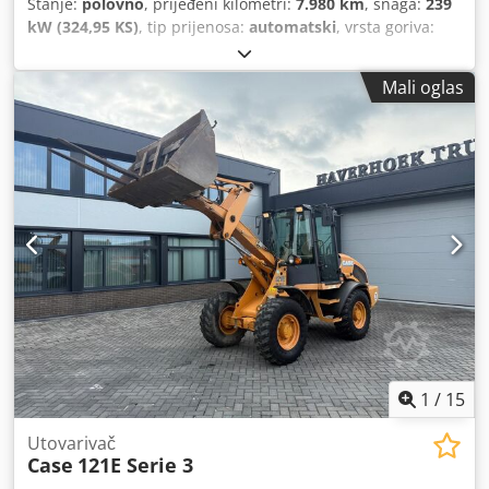
Stanje:
polovno
, prijeđeni kilometri:
7.980 km
, snaga:
239
kW (324,95 KS)
, tip prijenosa:
automatski
, vrsta goriva:
dizel
, boja:
žuta
, prva registracija:
01/2013
, Godina
izgradnje:
2013
, Oprema:
klima-uređaj
,
Mali oglas
1
/
15
Utovarivač
Case
121E Serie 3