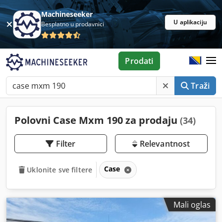
Machineseeker
U aplikaciju
Besplatno u prodavnici
Prodati
Traži
Polovni Case Mxm 190 za prodaju
(34)
Filter
Relevantnost
Case
Uklonite sve filtere
Mali oglas