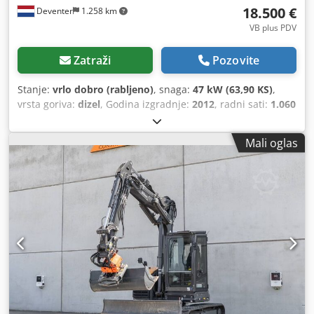
18.500 €
Deventer
1.258 km
VB plus PDV
Zatraži
Pozovite
Stanje:
vrlo dobro (rabljeno)
, snaga:
47 kW (63,90 KS)
,
vrsta goriva:
dizel
, Godina izgradnje:
2012
, radni sati:
1.060
h
,
Mali oglas