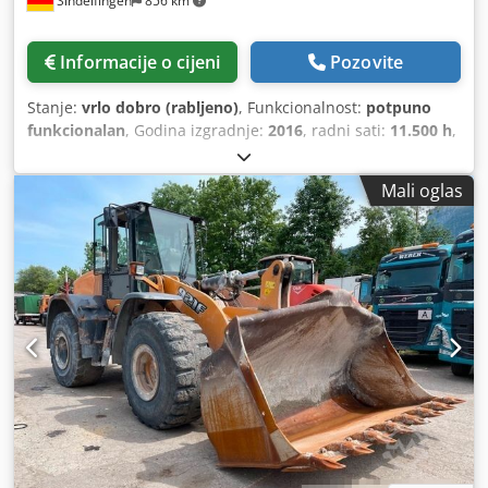
Sindelfingen
856 km
Informacije o cijeni
Pozovite
Stanje:
vrlo dobro (rabljeno)
, Funkcionalnost:
potpuno
funkcionalan
, Godina izgradnje:
2016
, radni sati:
11.500 h
,
Mali oglas