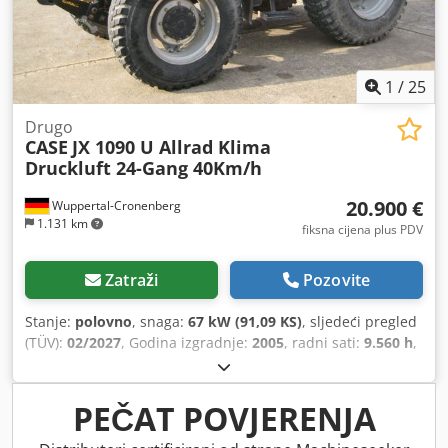
1
/
25
Drugo
CASE
JX 1090 U Allrad Klima
Druckluft 24-Gang 40Km/h
20.900 €
Wuppertal-Cronenberg
1.131 km
fiksna cijena plus PDV
Zatraži
Pozovite
Stanje:
polovno
, snaga:
67 kW (91,09 KS)
, sljedeći pregled
(TÜV):
02/2027
, Godina izgradnje:
2005
, radni sati:
9.560 h
,
Oprema:
kabina, klima-uređaj, pogon na sve točkove
,
PEČAT POVJERENJA