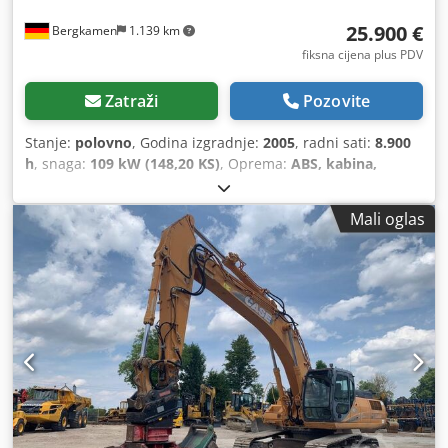
25.900 €
Bergkamen
1.139 km
fiksna cijena plus PDV
Zatraži
Pozovite
Stanje:
polovno
, Godina izgradnje:
2005
, radni sati:
8.900
h
, snaga:
109 kW (148,20 KS)
, Oprema:
ABS, kabina,
klima-uređaj, pogon na sve točkove
,
Mali oglas