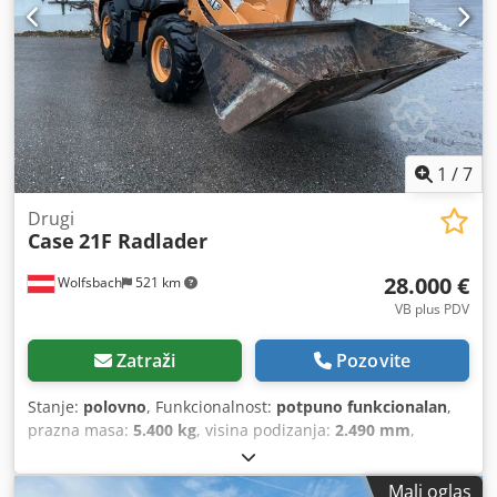
1
/
7
Drugi
Case
21F Radlader
28.000 €
Wolfsbach
521 km
VB plus PDV
Zatraži
Pozovite
Stanje:
polovno
, Funkcionalnost:
potpuno funkcionalan
,
prazna masa:
5.400 kg
, visina podizanja:
2.490 mm
,
Godina izgradnje:
2014
, radni sati:
2.081 h
, ukupna dužina:
5.550 mm
, građevinska visina:
2.500 mm
, vrsta pogona:
Mali oglas