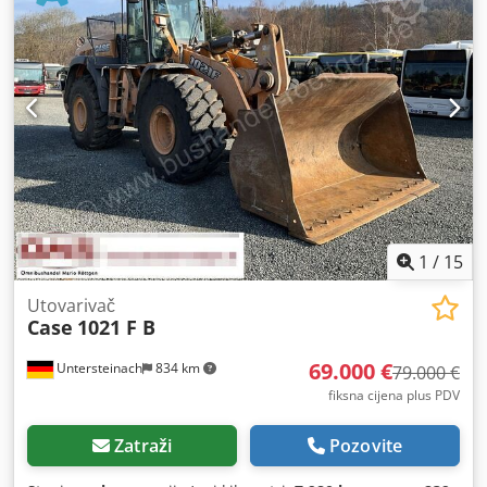
1
/
15
Utovarivač
Case
1021 F B
69.000 €
Untersteinach
834 km
79.000 €
fiksna cijena plus PDV
Zatraži
Pozovite