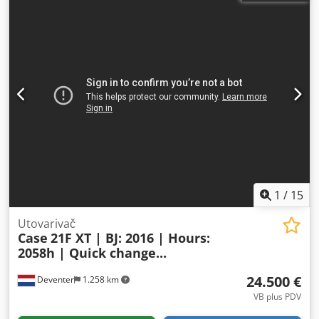
1
/
15
Utovarivač
Case
21F XT | BJ: 2016 | Hours:
2058h | Quick change...
24.500 €
Deventer
1.258 km
VB plus PDV