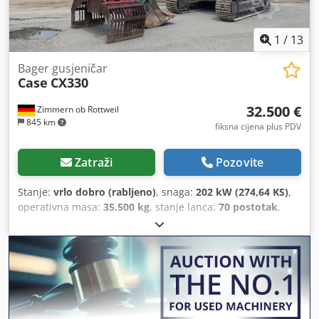
1
/
13
Bager gusjeničar
Case
CX330
32.500 €
Zimmern ob Rottweil
845 km
fiksna cijena plus PDV
Zatraži
Pozovite
Stanje:
vrlo dobro (rabljeno)
, snaga:
202 kW (274,64 KS)
,
operativna masa:
35.500 kg
, stanje lanca:
70 postotak
,
Godina izgradnje:
2006
, radni sati:
9.139 h
, Oprema:
klima-uređaj
,