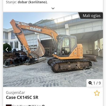
Stanje:
dobar (korišteno)
,
Mali oglas
1
/
9
Gusjeničar
Case
CX145C SR