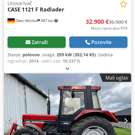
Utovarivač
CASE
1121 F Radlader
32.900 €
Ober-Mörlen
987 km
36.900 €
fiksna cijena plus PDV
Zatraži
Pozovite
Stanje:
polovno
, snaga:
259 kW (352,14 KS)
, Godina
izgradnje:
2014
, radni sati:
10.237 h
,
Mali oglas