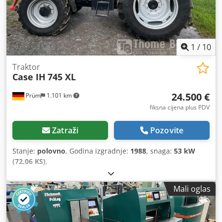
1
/
10
Traktor
Case IH
745 XL
24.500 €
Prüm
1.101 km
fiksna cijena plus PDV
Zatraži
Pozovite
Stanje:
polovno
, Godina izgradnje:
1988
, snaga:
53 kW
(72,06 KS)
,
Mali oglas