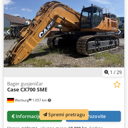
1
/
29
Bager gusjeničar
Case
CX700 SME
Warburg
1.057 km
Spremi pretragu
Informacije o cijeni
Pozovite