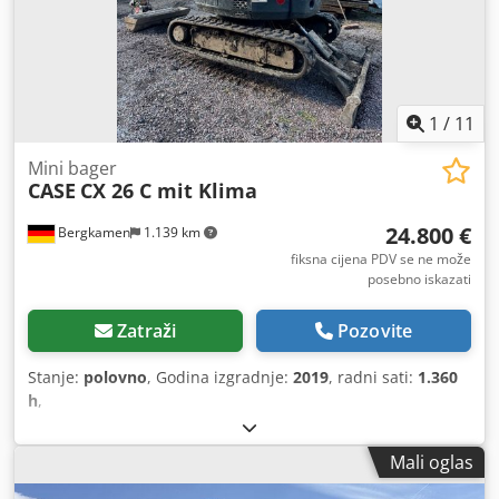
1
/
11
Mini bager
CASE
CX 26 C mit Klima
24.800 €
Bergkamen
1.139 km
fiksna cijena PDV se ne može
posebno iskazati
Zatraži
Pozovite
Stanje:
polovno
, Godina izgradnje:
2019
, radni sati:
1.360
h
,
Mali oglas