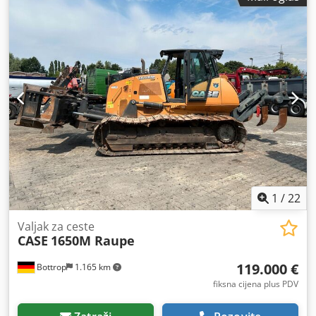
Diesel Motor
, širina gradnje:
1.950 mm
,
1
/
22
Valjak za ceste
CASE
1650M Raupe
119.000 €
Bottrop
1.165 km
fiksna cijena plus PDV