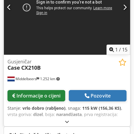
1
/
15
Gusjeničar
Case
CX210B
Middelbeers
1.252 km
Informacije o cijeni
Pozovite
Stanje:
vrlo dobro (rabljeno)
, snaga:
115 kW (156,36 KS)
,
vrsta goriva:
dizel
, boja:
narandžasta
, prva registracija:
07/2013
, Godina izgradnje:
2012
, radni sati:
15.109 h
,