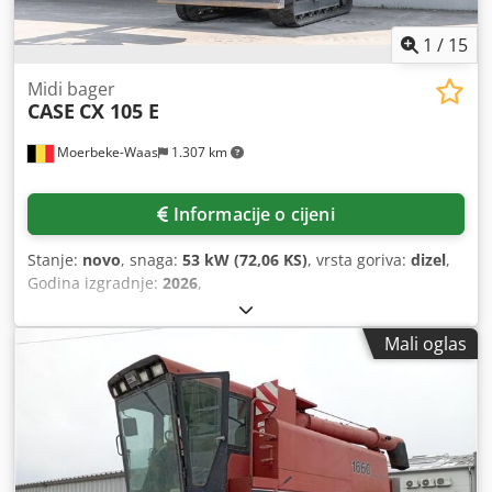
1
/
15
Midi bager
CASE
CX 105 E
Moerbeke-Waas
1.307 km
Informacije o cijeni
Stanje:
novo
, snaga:
53 kW (72,06 KS)
, vrsta goriva:
dizel
,
Godina izgradnje:
2026
,
Mali oglas