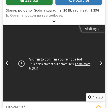
Zatraži
Pozovite
Stanje:
polovno
, Godina izgradnje:
2015
, radni sati:
5.396
h
, Oprema:
pogon na sve točkove
,
Mali oglas
1
/
20
Utovarivač