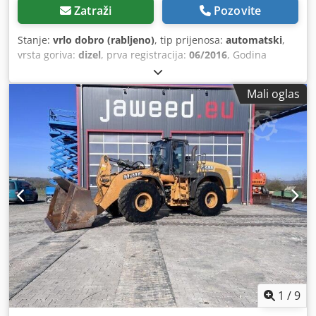
Zatraži
Pozovite
Stanje:
vrlo dobro (rabljeno)
, tip prijenosa:
automatski
,
vrsta goriva:
dizel
, prva registracija:
06/2016
, Godina
izgradnje:
2016
, radni sati:
2.058 h
, Oprema:
kabina
,
Mali oglas
1
/
9