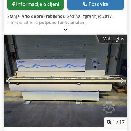
Informacije o cijeni
Pozovite
Stanje:
vrlo dobro (rabljeno)
, Godina izgradnje:
2017
,
Funkcionalnost:
potpuno funkcionalan
,
Mali oglas
1
/
17