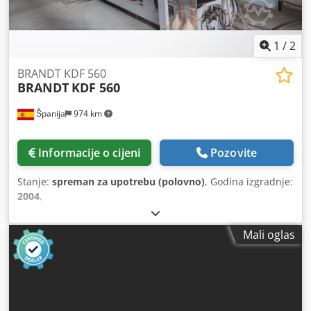
1
/
2
BRANDT KDF 560
BRANDT
KDF 560
Španija
974 km
Informacije o cijeni
Pozovite
Stanje:
spreman za upotrebu (polovno)
, Godina izgradnje:
2004
,
Mali oglas