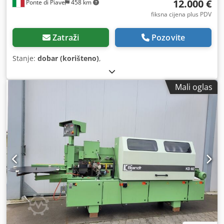
12.000 €
Ponte di Piave
458 km
fiksna cijena plus PDV
Zatraži
Pozovite
Stanje:
dobar (korišteno)
,
Mali oglas