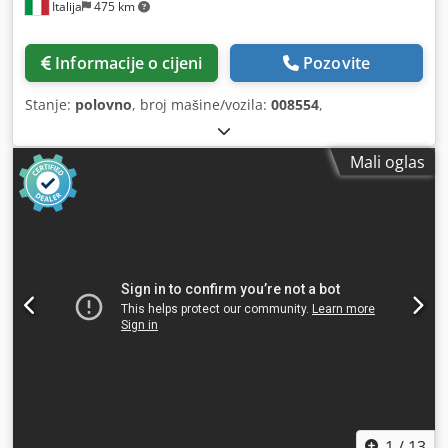
Italija
475 km
Informacije o cijeni
Pozovite
Stanje:
polovno
, broj mašine/vozila:
008554
,
Mali oglas
1
/
13