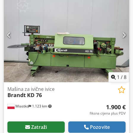
1
/
8
Mašina za ivične ivice
Brandt
KD 76
1.900 €
Miastko
1.123 km
fiksna cijena plus PDV
Zatraži
Pozovite