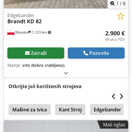
1
/
8
Edgebander
Brandt
KD 82
2.900 €
Miastko
1.123 km
VB plus PDV
Zatraži
Pozovite
Stanje:
vrlo dobro (rabljeno)
,
Otkrijte još korištenih strojeva
0
Mašine za ivica
Kant Stroj
Edgebander
Mali oglas