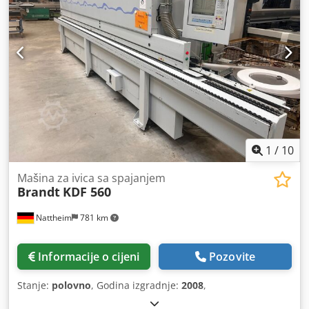
1
/
10
Mašina za ivica sa spajanjem
Brandt
KDF 560
Nattheim
781 km
Informacije o cijeni
Pozovite
Stanje:
polovno
, Godina izgradnje:
2008
,