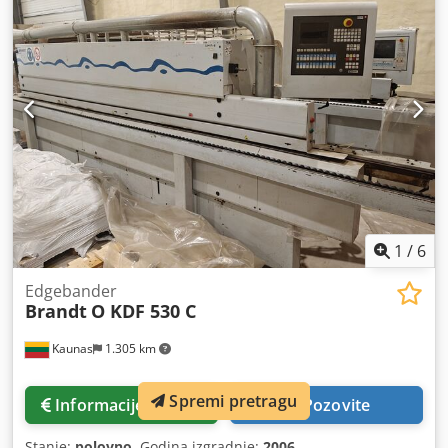
1
/
6
Edgebander
Brandt
O KDF 530 C
Kaunas
1.305 km
Spremi pretragu
Informacije o cijeni
Pozovite
Stanje:
polovno
, Godina izgradnje:
2006
,