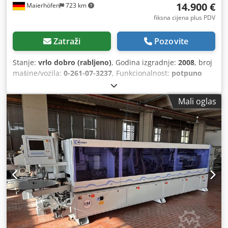
14.900 €
Maierhöfen
723 km
fiksna cijena plus PDV
Zatraži
Pozovite
Stanje:
vrlo dobro (rabljeno)
, Godina izgradnje:
2008
, broj
mašine/vozila:
0-261-07-3237
, Funkcionalnost:
potpuno
funkcionalan
, ulazni napon:
400 V
, visina obratka (maks.):
60 mm
, maksimalna debljina ivice:
6 mm
, tip prilagodbe
Mali oglas
visine:
mehanički
, tip aktuacije:
električni
, ukupna visina:
1.580 mm
, ukupna dužina:
4.860 mm
, ukupna širina:
1.130
mm
, ukupna masa:
1.630 kg
, Oprema:
Oznaka CE,
dokumentacija / priručnik
,