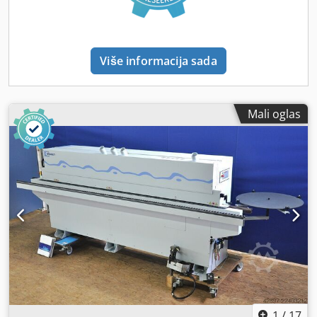
Više informacija sada
Mali oglas
1
/
17