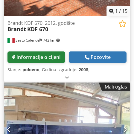
1
/
15
Brandt KDF 670, 2012. godište
Brandt
KDF 670
Sesto Calende
742 km
Informacije o cijeni
Pozovite
Stanje:
polovno
, Godina izgradnje:
2008
,
Mali oglas