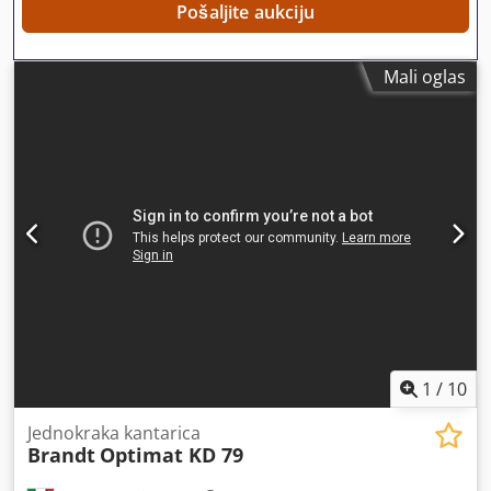
Pošaljite aukciju
Mali oglas
1
/
10
Jednokraka kantarica
Brandt
Optimat KD 79