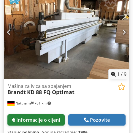
1
/
9
Mašina za ivica sa spajanjem
Brandt
KD 88 FQ Optimat
Nattheim
781 km
Informacije o cijeni
Pozovite
Stanje:
polovno
, Godina izgradnje:
1996
,