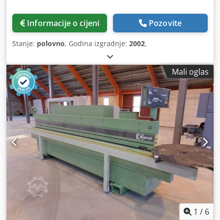
Informacije o cijeni
Pozovite
Stanje:
polovno
, Godina izgradnje:
2002
,
Mali oglas
1
/
6