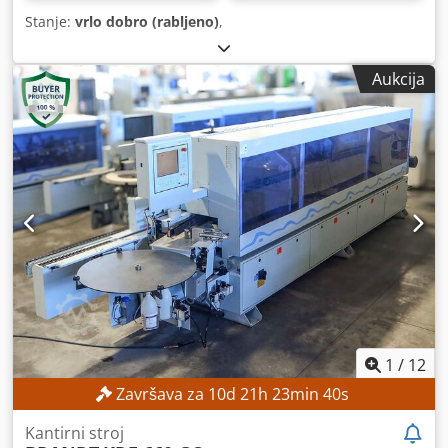
Stanje:
vrlo dobro (rabljeno)
,
Aukcija
1
/
12
Završava za
10
d
21
h
23
min
38
s
Kantirni stroj