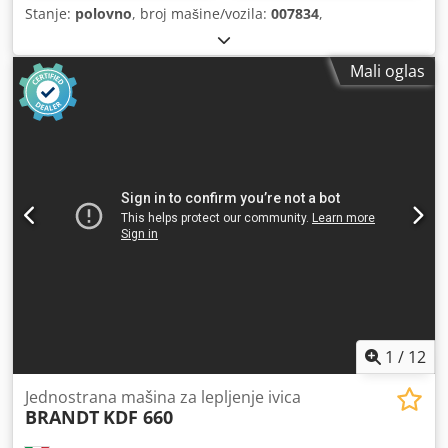
Stanje:
polovno
, broj mašine/vozila:
007834
,
Mali oglas
1
/
12
Jednostrana mašina za lepljenje ivica
BRANDT
KDF 660