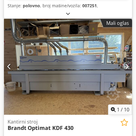
Stanje:
polovno
, broj mašine/vozila:
007251
,
Mali oglas
1
/
10
Kantirni stroj
Brandt
Optimat KDF 430