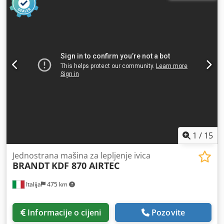
1
/
15
Jednostrana mašina za lepljenje ivica
BRANDT
KDF 870 AIRTEC
Italija
475 km
Informacije o cijeni
Pozovite