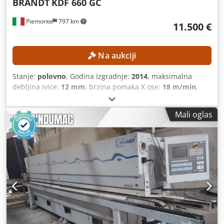
BRANDT
KDF 660 GC
Piemonte
797 km
11.500 €
Na aukciji
Stanje:
polovno
, Godina izgradnje:
2014
, maksimalna
debljina ivice:
12 mm
, brzina pomaka X ose:
18 m/min
,
Mali oglas