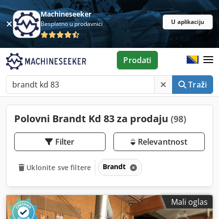
Machineseeker
U aplikaciju
Besplatno u prodavnici
Prodati
Traži
Polovni Brandt Kd 83 za prodaju
(98)
Filter
Relevantnost
Brandt
Uklonite sve filtere
Mali oglas