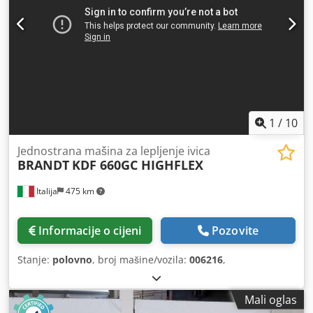
1
/
10
Jednostrana mašina za lepljenje ivica
BRANDT
KDF 660GC HIGHFLEX
Italija
475 km
Informacije o cijeni
Pozovite
Stanje:
polovno
, broj mašine/vozila:
006216
,
Mali oglas