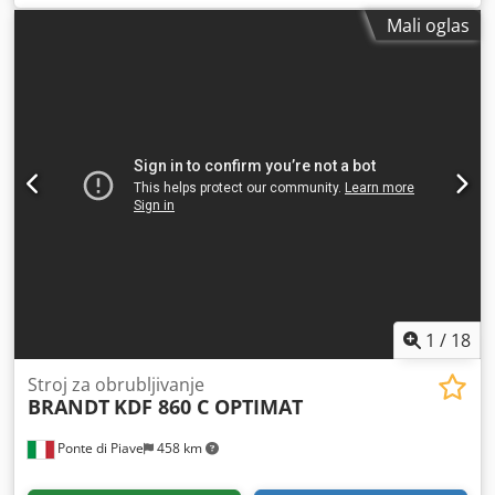
Mali oglas
1
/
18
Stroj za obrubljivanje
BRANDT
KDF 860 C OPTIMAT
Ponte di Piave
458 km