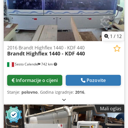
1
/
12
2016 Brandt Highflex 1440 - KDF 440
Brandt
Highflex 1440 - KDF 440
Sesto Calende
742 km
Informacije o cijeni
Pozovite
Stanje:
polovno
, Godina izgradnje:
2016
,
Mali oglas