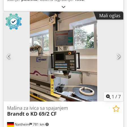
Mali oglas
1
/
7
Mašina za ivica sa spajanjem
Brandt
o KD 69/2 CF
Nattheim
781 km