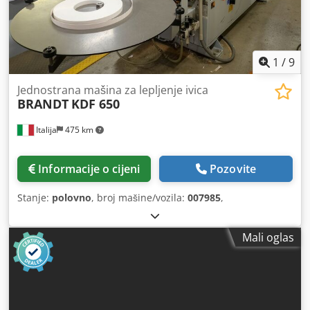
1
/
9
Jednostrana mašina za lepljenje ivica
BRANDT
KDF 650
Italija
475 km
Informacije o cijeni
Pozovite
Stanje:
polovno
, broj mašine/vozila:
007985
,
Mali oglas