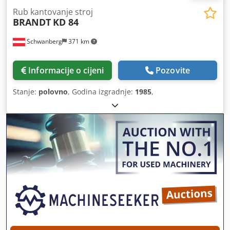
Rub kantovanje stroj
BRANDT
KD 84
Schwanberg
371 km
Informacije o cijeni
Pozovite
Stanje:
polovno
, Godina izgradnje:
1985
,