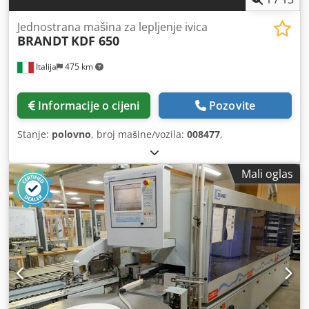
Jednostrana mašina za lepljenje ivica
BRANDT
KDF 650
Italija
475 km
Informacije o cijeni
Pozovite
Stanje:
polovno
, broj mašine/vozila:
008477
,
Mali oglas