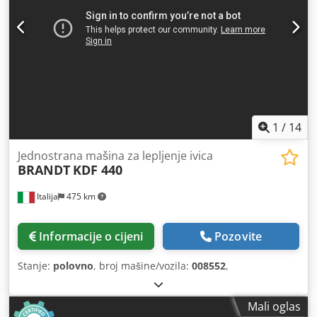
1
/
14
Jednostrana mašina za lepljenje ivica
BRANDT
KDF 440
Italija
475 km
Informacije o cijeni
Pozovite
Stanje:
polovno
, broj mašine/vozila:
008552
,
Mali oglas