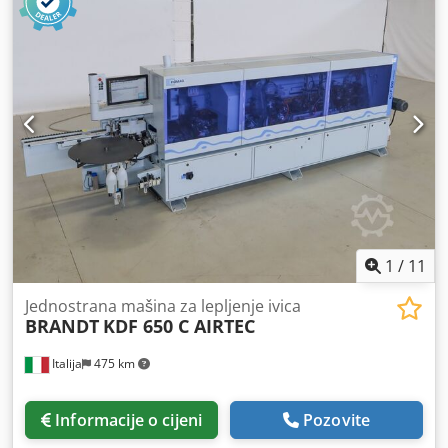
1
/
11
Jednostrana mašina za lepljenje ivica
BRANDT
KDF 650 C AIRTEC
Italija
475 km
Informacije o cijeni
Pozovite