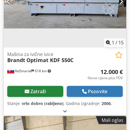
1
/
15
Mašina za ivične ivice
Brandt
Optimat KDF 550C
12.000 €
Kežmarok
618 km
fiksna cijena plus PDV
Zatraži
Pozovite
Stanje:
vrlo dobro (rabljeno)
, Godina izgradnje:
2006
,
Mali oglas