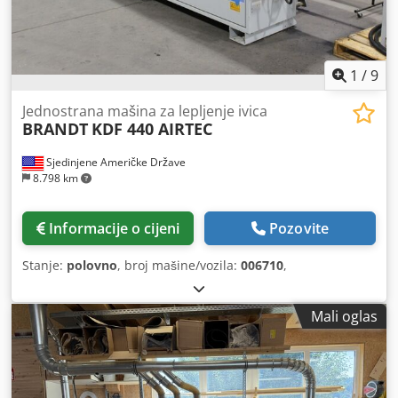
1
/
9
Jednostrana mašina za lepljenje ivica
BRANDT
KDF 440 AIRTEC
Sjedinjene Američke Države
8.798 km
Informacije o cijeni
Pozovite
Stanje:
polovno
, broj mašine/vozila:
006710
,
Mali oglas