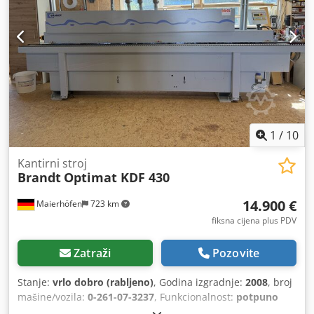
1
/
10
Kantirni stroj
Brandt
Optimat KDF 430
14.900 €
Maierhöfen
723 km
fiksna cijena plus PDV
Zatraži
Pozovite
Stanje:
vrlo dobro (rabljeno)
, Godina izgradnje:
2008
, broj
mašine/vozila:
0-261-07-3237
, Funkcionalnost:
potpuno
funkcionalan
, ulazni napon:
400 V
, visina obratka (maks.):