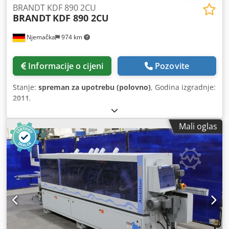
BRANDT KDF 890 2CU
BRANDT
KDF 890 2CU
Njemačka
974 km
Informacije o cijeni
Pozovite
Stanje:
spreman za upotrebu (polovno)
, Godina izgradnje:
2011
,
Mali oglas