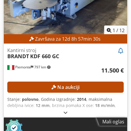
1
/
12
Završava za
12
d
8
h
57
min
28
s
Kantirni stroj
BRANDT
KDF 660 GC
Piemonte
797 km
11.500 €
Na aukciji
Stanje:
polovno
, Godina izgradnje:
2014
, maksimalna
debljina ivice:
12 mm
, brzina pomaka X ose:
18 m/min
,
Mali oglas