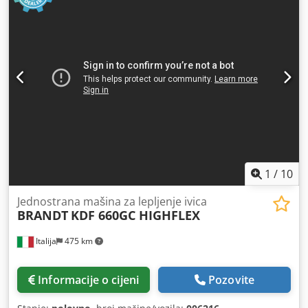
1
/
10
Jednostrana mašina za lepljenje ivica
BRANDT
KDF 660GC HIGHFLEX
Italija
475 km
Informacije o cijeni
Pozovite