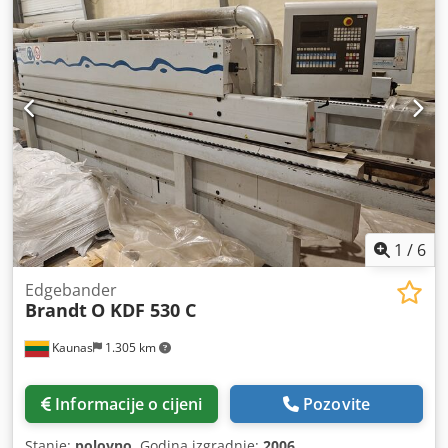
1
/
6
Edgebander
Brandt
O KDF 530 C
Kaunas
1.305 km
Informacije o cijeni
Pozovite
Stanje:
polovno
, Godina izgradnje:
2006
,