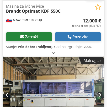
Mašina za ivične ivice
Brandt
Optimat KDF 550C
12.000 €
Kežmarok
618 km
fiksna cijena plus PDV
Zatraži
Pozovite
Stanje:
vrlo dobro (rabljeno)
, Godina izgradnje:
2006
,
Mali oglas