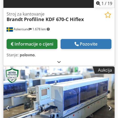
1
/
19
Stroj za kantovanje
Brandt
Profiline KDF 670-C Hiflex
Askersund
1.678 km
Informacije o cijeni
Pozovite
Stanje:
polovno
,
Aukcija