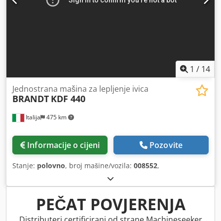
1
/
14
Jednostrana mašina za lepljenje ivica
BRANDT
KDF 440
Italija
475 km
Informacije o cijeni
Pozovite
Stanje:
polovno
, broj mašine/vozila:
008552
,
PEČAT POVJERENJA
Distributeri certificirani od strane Machineseeker