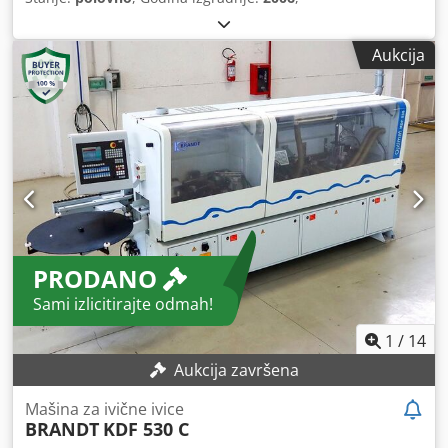
Aukcija
PRODANO
Sami izlicitirajte odmah!
1
/
14
Aukcija završena
Mašina za ivične ivice
BRANDT
KDF 530 C