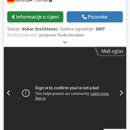
Barntrup
1.099 km
Informacije o cijeni
Pozovite
Stanje:
dobar (korišteno)
, Godina izgradnje:
2007
,
Funkcionalnost:
potpuno funkcionalan
,
Mali oglas