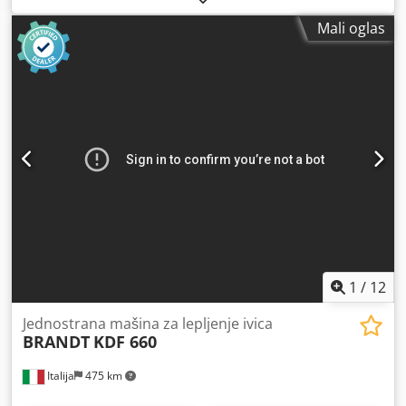
60 mm
, maksimalna debljina ivice:
6 mm
, tip prilagodbe
Mali oglas
visine:
mehanički
, tip aktuacije:
električni
, ukupna visina:
1.580 mm
, ukupna dužina:
4.860 mm
, ukupna širina:
1.130
mm
, ukupna masa:
1.630 kg
, Oprema:
Oznaka CE,
dokumentacija / priručnik
,
1
/
12
Jednostrana mašina za lepljenje ivica
BRANDT
KDF 660
Italija
475 km