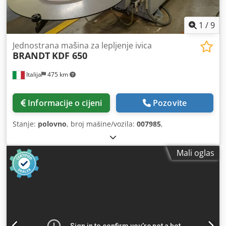
1
/
9
Jednostrana mašina za lepljenje ivica
BRANDT
KDF 650
Italija
475 km
Informacije o cijeni
Pozovite
Stanje:
polovno
, broj mašine/vozila:
007985
,
Mali oglas