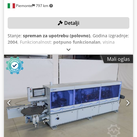
Piemonte
797 km
Detalji
Stanje:
spreman za upotrebu (polovno)
, Godina izgradnje:
2004
, Funkcionalnost:
potpuno funkcionalan
, visina
obratka (maks.):
40 mm
, maksimalna debljina ivice:
6 mm
,
brzina pomaka X ose:
11 m/min
, maksimalna brzina
Mali oglas
okretanja:
12.000 okret/min
, Oprema:
Oznaka CE
,