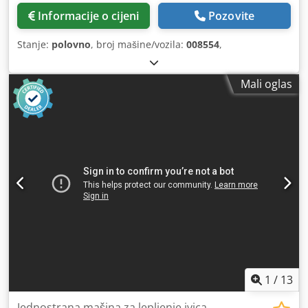
Informacije o cijeni
Pozovite
Stanje:
polovno
, broj mašine/vozila:
008554
,
Mali oglas
1
/
13
Jednostrana mašina za lepljenje ivica