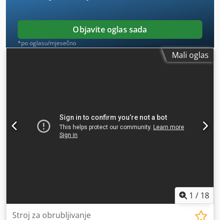
Objavite oglas sada
*po oglasu/mjesečno
Mali oglas
1
/
18
Stroj za obrubljivanje