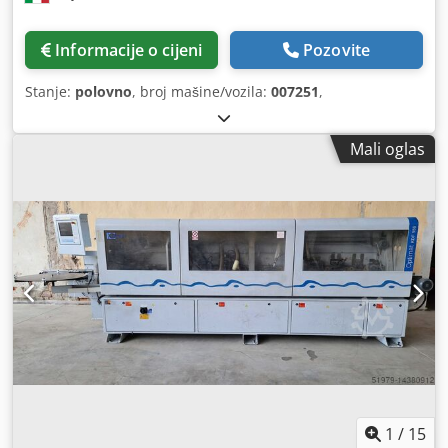
Informacije o cijeni
Pozovite
Stanje:
polovno
, broj mašine/vozila:
007251
,
Mali oglas
1
/
15