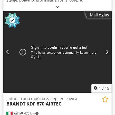
Stanje:
polovno
, broj mašine/vozila:
006216
,
Mali oglas
1
/
15
Jednostrana mašina za lepljenje ivica
BRANDT
KDF 870 AIRTEC
Italija
475 km