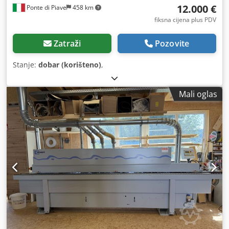
12.000 €
Ponte di Piave
458 km
fiksna cijena plus PDV
Zatraži
Pozovite
Stanje:
dobar (korišteno)
,
Mali oglas