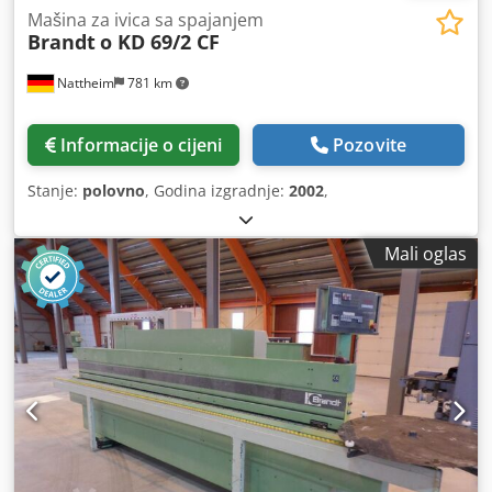
Mašina za ivica sa spajanjem
Brandt
o KD 69/2 CF
Nattheim
781 km
Informacije o cijeni
Pozovite
Stanje:
polovno
, Godina izgradnje:
2002
,
Mali oglas