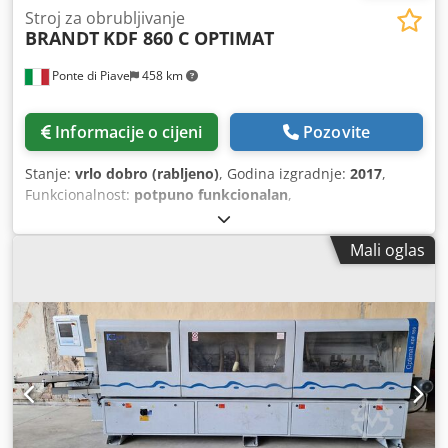
Stroj za obrubljivanje
BRANDT
KDF 860 C OPTIMAT
Ponte di Piave
458 km
Informacije o cijeni
Pozovite
Stanje:
vrlo dobro (rabljeno)
, Godina izgradnje:
2017
,
Funkcionalnost:
potpuno funkcionalan
,
Mali oglas