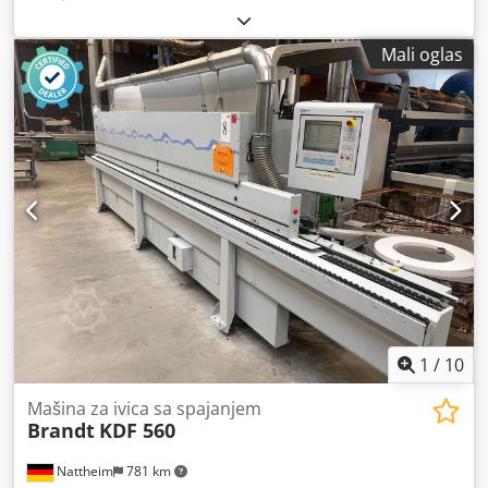
Mali oglas
1
/
10
Mašina za ivica sa spajanjem
Brandt
KDF 560
Nattheim
781 km