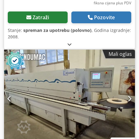
fiksna cijena plus PDV
Zatraži
Pozovite
Stanje:
spreman za upotrebu (polovno)
, Godina izgradnje:
2008
,
Mali oglas