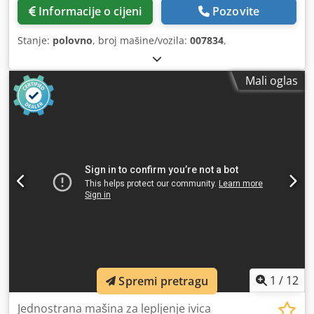
Informacije o cijeni
Pozovite
Stanje:
polovno
, broj mašine/vozila:
007834
,
Mali oglas
1
/
12
Spremi pretragu
Jednostrana mašina za lepljenje ivica