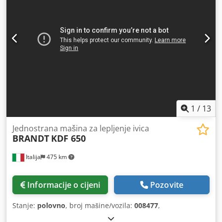
1
/
13
Jednostrana mašina za lepljenje ivica
BRANDT
KDF 650
Italija
475 km
Informacije o cijeni
Pozovite
Stanje:
polovno
, broj mašine/vozila:
008477
,