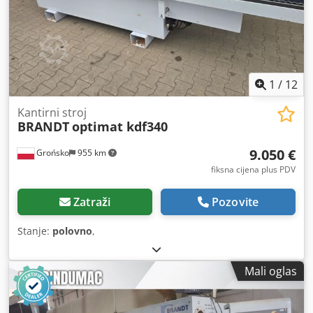
1
/
12
Kantirni stroj
BRANDT
optimat kdf340
9.050 €
Grońsko
955 km
fiksna cijena plus PDV
Zatraži
Pozovite
Stanje:
polovno
,
Mali oglas