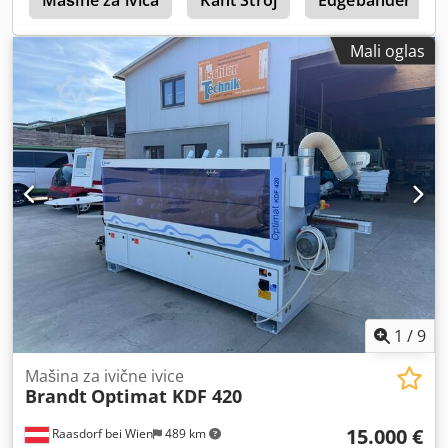
Mali oglas
1
/
9
Mašina za ivične ivice
Brandt
Optimat KDF 420
15.000 €
Raasdorf bei Wien
489 km