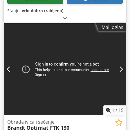
Stanje:
vrlo dobro (rabljeno)
,
Mali oglas
1
/
15
Obrada ivica i sečenje
Brandt
Optimat FTK 130