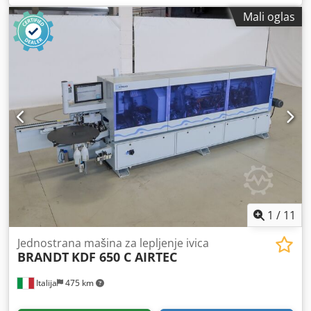
Mali oglas
1
/
11
Jednostrana mašina za lepljenje ivica
BRANDT
KDF 650 C AIRTEC
Italija
475 km