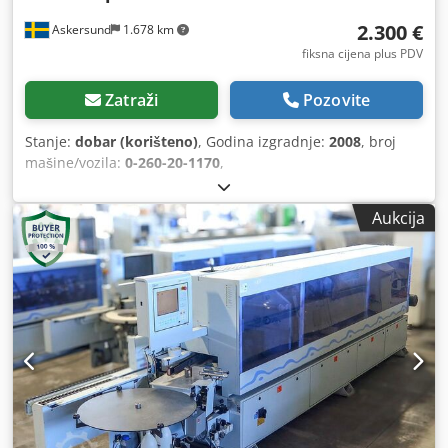
2.300 €
Askersund
1.678 km
fiksna cijena plus PDV
Zatraži
Pozovite
Stanje:
dobar (korišteno)
, Godina izgradnje:
2008
, broj
mašine/vozila:
0-260-20-1170
,
Aukcija