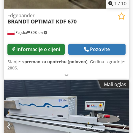
1
/
10
Edgebander
BRANDT
OPTIMAT KDF 670
Poljska
898 km
Informacije o cijeni
Pozovite
Stanje:
spreman za upotrebu (polovno)
, Godina izgradnje:
2005
,
Mali oglas