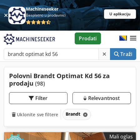
Machineseeker
U aplikaciju
Besplatno u prodavnici
Prodati
Traži
Polovni Brandt Optimat Kd 56 za
prodaju
(98)
Filter
Relevantnost
Brandt
Uklonite sve filtere
Mali oglas