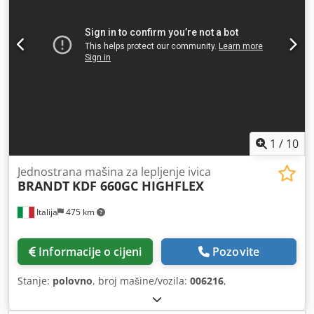
1
/
10
Jednostrana mašina za lepljenje ivica
BRANDT
KDF 660GC HIGHFLEX
Italija
475 km
Informacije o cijeni
Pozovite
Stanje:
polovno
, broj mašine/vozila:
006216
,