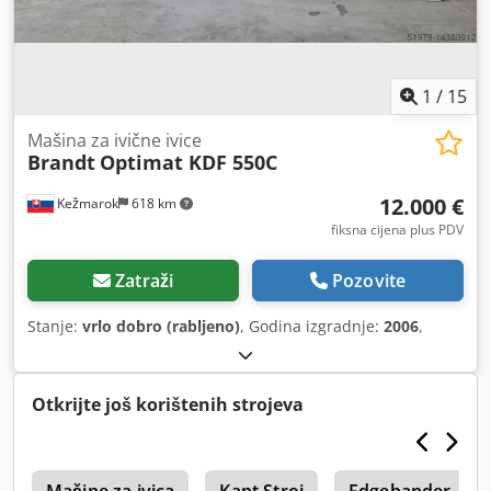
1
/
15
Mašina za ivične ivice
Brandt
Optimat KDF 550C
12.000 €
Kežmarok
618 km
fiksna cijena plus PDV
Zatraži
Pozovite
Stanje:
vrlo dobro (rabljeno)
, Godina izgradnje:
2006
,
Otkrijte još korištenih strojeva
1
Mašine za ivica
Kant Stroj
Edgebander