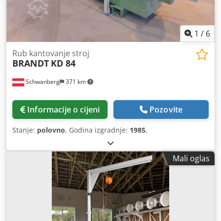
1
/
6
Rub kantovanje stroj
BRANDT
KD 84
Schwanberg
371 km
Informacije o cijeni
Pozovite
Stanje:
polovno
, Godina izgradnje:
1985
,
Mali oglas