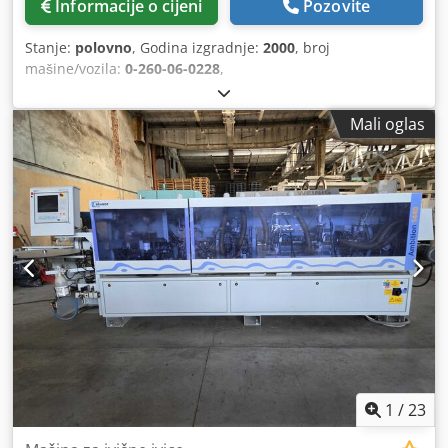
Informacije o cijeni
Pozovite
Stanje:
polovno
, Godina izgradnje:
2000
, broj
mašine/vozila:
0-260-06-0228
,
Mali oglas
1
/
23