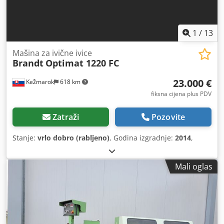
1
/
13
Mašina za ivične ivice
Brandt
Optimat 1220 FC
23.000 €
Kežmarok
618 km
fiksna cijena plus PDV
Zatraži
Pozovite
Stanje:
vrlo dobro (rabljeno)
, Godina izgradnje:
2014
,
Mali oglas