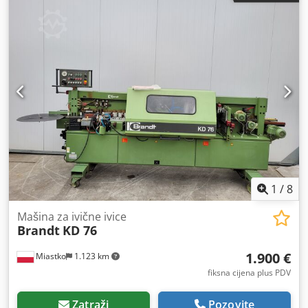
1
/
8
Mašina za ivične ivice
Brandt
KD 76
1.900 €
Miastko
1.123 km
fiksna cijena plus PDV
Zatraži
Pozovite