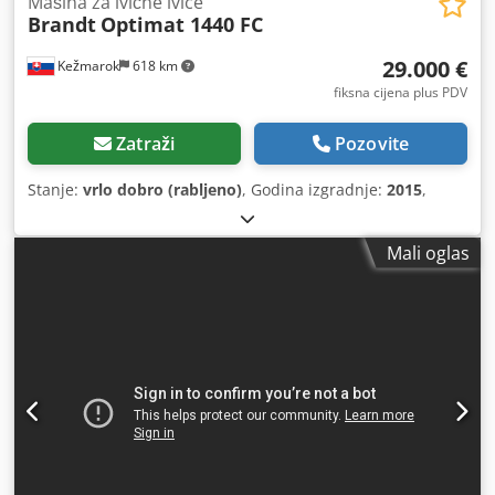
Mašina za ivične ivice
Brandt
Optimat 1440 FC
29.000 €
Kežmarok
618 km
fiksna cijena plus PDV
Zatraži
Pozovite
Stanje:
vrlo dobro (rabljeno)
, Godina izgradnje:
2015
,
Mali oglas