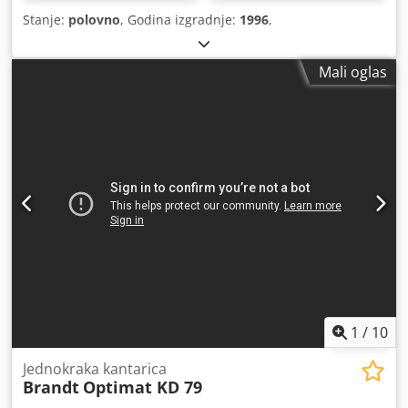
Stanje:
polovno
, Godina izgradnje:
1996
,
Mali oglas
1
/
10
Jednokraka kantarica
Brandt
Optimat KD 79