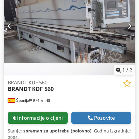
1
/
2
BRANDT KDF 560
BRANDT
KDF 560
Španija
974 km
Informacije o cijeni
Pozovite
Stanje:
spreman za upotrebu (polovno)
, Godina izgradnje:
2004
,