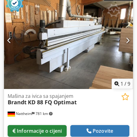
1
/
9
Mašina za ivica sa spajanjem
Brandt
KD 88 FQ Optimat
Nattheim
781 km
Informacije o cijeni
Pozovite