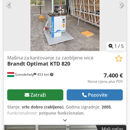
1
/
5
Mašina za kantovanje za zaobljene ivice
Brandt
Optimat KTD 820
7.400 €
Szendehely
453 km
fiksna cijena plus PDV
Zatraži
Pozovite
Stanje:
vrlo dobro (rabljeno)
, Godina izgradnje:
2005
,
Funkcionalnost:
potpuno funkcionalan
,
Mali oglas