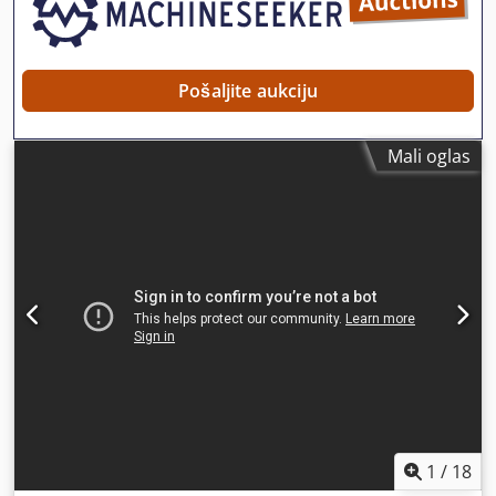
Pošaljite aukciju
Mali oglas
1
/
18