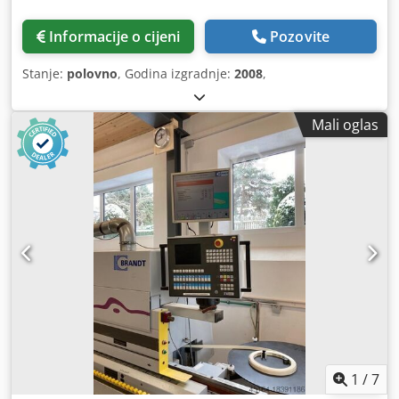
Informacije o cijeni
Pozovite
Stanje:
polovno
, Godina izgradnje:
2008
,
Mali oglas
1
/
7