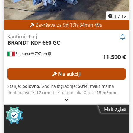
1
/
12
Završava za
9
d
19
h
34
min
47
s
Kantirni stroj
BRANDT
KDF 660 GC
Piemonte
797 km
11.500 €
Na aukciji
Stanje:
polovno
, Godina izgradnje:
2014
, maksimalna
debljina ivice:
12 mm
, brzina pomaka X ose:
18 m/min
,
Mali oglas