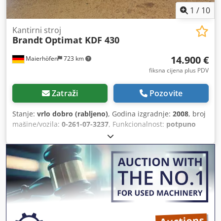
1
/
10
Kantirni stroj
Brandt
Optimat KDF 430
14.900 €
Maierhöfen
723 km
fiksna cijena plus PDV
Zatraži
Pozovite
Stanje:
vrlo dobro (rabljeno)
, Godina izgradnje:
2008
, broj
mašine/vozila:
0-261-07-3237
, Funkcionalnost:
potpuno
funkcionalan
, ulazni napon:
400 V
, visina obratka (maks.):
60 mm
, maksimalna debljina ivice:
6 mm
, tip prilagodbe
visine:
mehanički
, tip aktuacije:
električni
, ukupna visina:
1.580 mm
, ukupna dužina:
4.860 mm
, ukupna širina:
1.130
mm
, ukupna masa:
1.630 kg
, Oprema:
Oznaka CE,
dokumentacija / priručnik
,