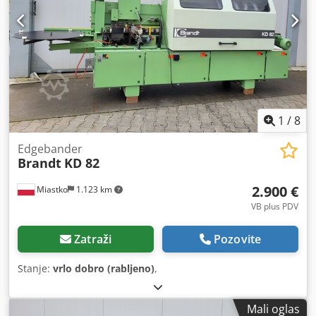
1
/
8
Edgebander
Brandt
KD 82
2.900 €
Miastko
1.123 km
VB plus PDV
Zatraži
Pozovite
Stanje:
vrlo dobro (rabljeno)
,
Mali oglas