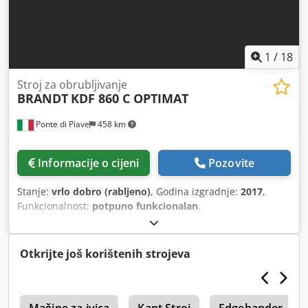
1
/
18
Stroj za obrubljivanje
BRANDT
KDF 860 C OPTIMAT
Ponte di Piave
458 km
Informacije o cijeni
Pozovite
Stanje:
vrlo dobro (rabljeno)
, Godina izgradnje:
2017
,
Funkcionalnost:
potpuno funkcionalan
,
Otkrijte još korištenih strojeva