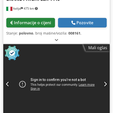
Italija
475 km
Informacije o cijeni
Pozovite
Stanje:
polovno
, broj mašine/vozila:
008161
,
Mali oglas