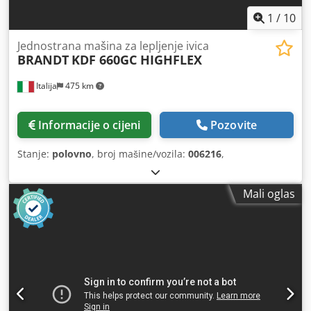
1
/
10
Jednostrana mašina za lepljenje ivica
BRANDT
KDF 660GC HIGHFLEX
Italija
475 km
Informacije o cijeni
Pozovite
Stanje:
polovno
, broj mašine/vozila:
006216
,
Mali oglas