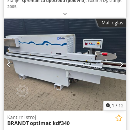
Stanje:
spreman za upotrebu (polovno)
, Godina izgradnje:
2005
,
Mali oglas
1
/
12
Kantirni stroj
BRANDT
optimat kdf340