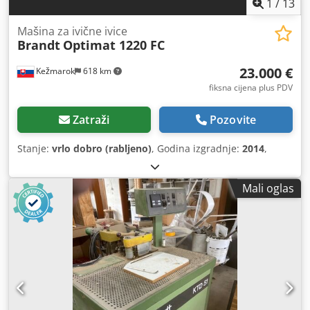
1
/
13
Mašina za ivične ivice
Brandt
Optimat 1220 FC
23.000 €
Kežmarok
618 km
fiksna cijena plus PDV
Zatraži
Pozovite
Stanje:
vrlo dobro (rabljeno)
, Godina izgradnje:
2014
,
Mali oglas