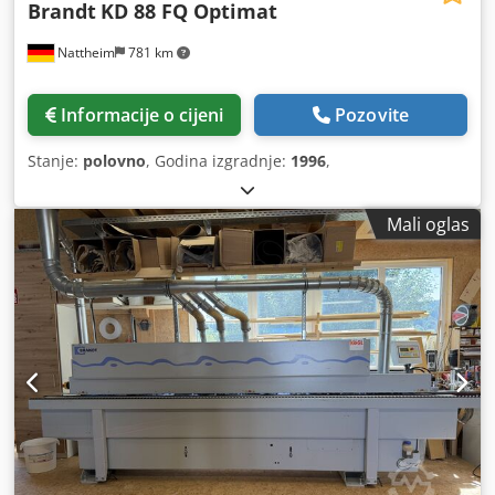
Brandt
KD 88 FQ Optimat
Nattheim
781 km
Informacije o cijeni
Pozovite
Stanje:
polovno
, Godina izgradnje:
1996
,
Mali oglas