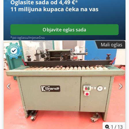
Oglasite sada od 4,49 €
*
11 milijuna kupaca
čeka na vas
Objavite oglas sada
*po oglasu/mjesečno
Mali oglas
1
/
13