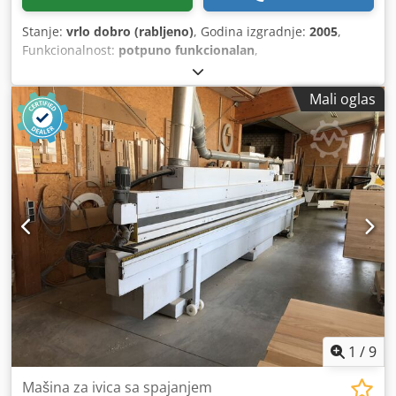
Stanje:
vrlo dobro (rabljeno)
, Godina izgradnje:
2005
,
Funkcionalnost:
potpuno funkcionalan
,
Mali oglas
1
/
9
Mašina za ivica sa spajanjem