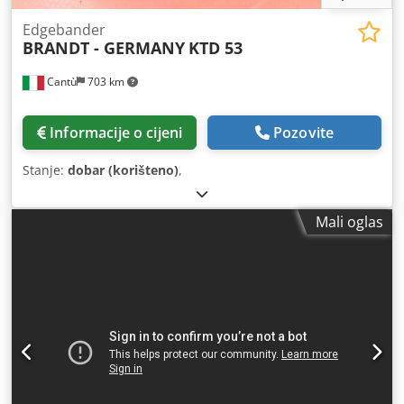
Edgebander
BRANDT - GERMANY
KTD 53
Cantù
703 km
Informacije o cijeni
Pozovite
Stanje:
dobar (korišteno)
,
Mali oglas