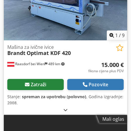
1
/
9
Mašina za ivične ivice
Brandt
Optimat KDF 420
15.000 €
Raasdorf bei Wien
489 km
fiksna cijena plus PDV
Zatraži
Pozovite
Stanje:
spreman za upotrebu (polovno)
, Godina izgradnje:
2008
,
Mali oglas