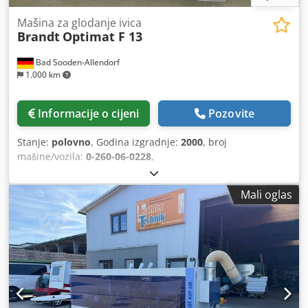
Mašina za glodanje ivica
Brandt
Optimat F 13
Bad Sooden-Allendorf
1.000 km
Informacije o cijeni
Pozovite
Stanje:
polovno
, Godina izgradnje:
2000
, broj
mašine/vozila:
0-260-06-0228
,
Mali oglas