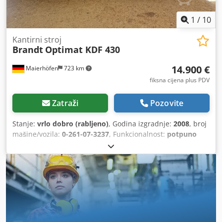
1
/
10
Kantirni stroj
Brandt
Optimat KDF 430
14.900 €
Maierhöfen
723 km
fiksna cijena plus PDV
Zatraži
Pozovite
Stanje:
vrlo dobro (rabljeno)
, Godina izgradnje:
2008
, broj
mašine/vozila:
0-261-07-3237
, Funkcionalnost:
potpuno
funkcionalan
, ulazni napon:
400 V
, visina obratka (maks.):
60 mm
, maksimalna debljina ivice:
6 mm
, tip prilagodbe
visine:
mehanički
, tip aktuacije:
električni
, ukupna visina:
1.580 mm
, ukupna dužina:
4.860 mm
, ukupna širina:
1.130
mm
, ukupna masa:
1.630 kg
, Oprema:
Oznaka CE,
dokumentacija / priručnik
,