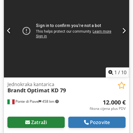
1
/
10
Jednokraka kantarica
Brandt
Optimat KD 79
12.000 €
Ponte di Piave
458 km
fiksna cijena plus PDV
Zatraži
Pozovite