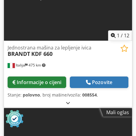
1
/
12
Jednostrana mašina za lepljenje ivica
BRANDT
KDF 660
Italija
475 km
Informacije o cijeni
Pozovite
Stanje:
polovno
, broj mašine/vozila:
008554
,
Mali oglas