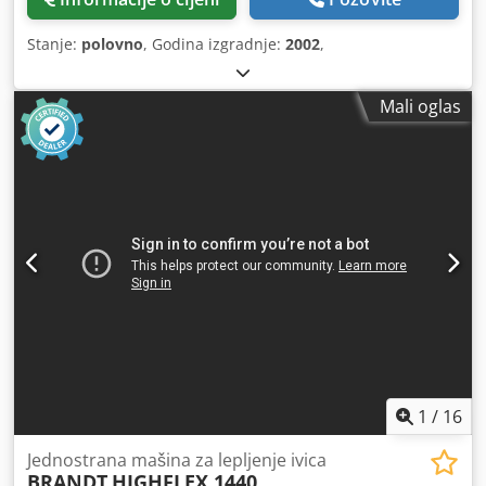
Stanje:
polovno
, Godina izgradnje:
2002
,
Mali oglas
1
/
16
Jednostrana mašina za lepljenje ivica
BRANDT
HIGHFLEX 1440