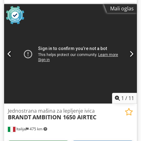
Mali oglas
1
/
11
Jednostrana mašina za lepljenje ivica
BRANDT
AMBITION 1650 AIRTEC
Italija
475 km