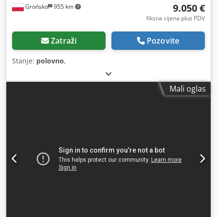
9.050 €
Grońsko
955 km
fiksna cijena plus PDV
Zatraži
Pozovite
Stanje:
polovno
,
Mali oglas