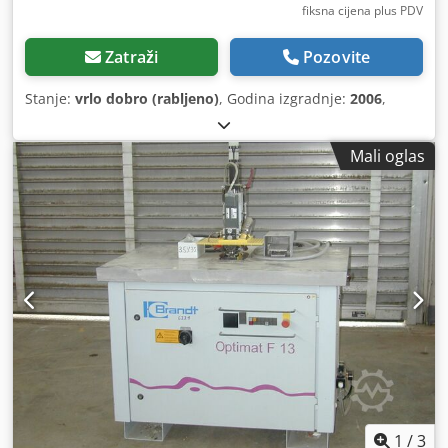
fiksna cijena plus PDV
Zatraži
Pozovite
Stanje:
vrlo dobro (rabljeno)
, Godina izgradnje:
2006
,
Mali oglas
1
/
3