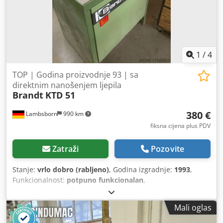
1
/
4
TOP | Godina proizvodnje 93 | sa
direktnim nanošenjem ljepila
Brandt
KTD 51
380 €
Lambsborn
990 km
fiksna cijena plus PDV
Zatraži
Pozovite
Stanje:
vrlo dobro (rabljeno)
, Godina izgradnje:
1993
,
Funkcionalnost:
potpuno funkcionalan
,
Mali oglas