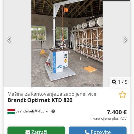
1
/
5
Mašina za kantovanje za zaobljene ivice
Brandt
Optimat KTD 820
7.400 €
Szendehely
453 km
fiksna cijena plus PDV
Zatraži
Pozovite