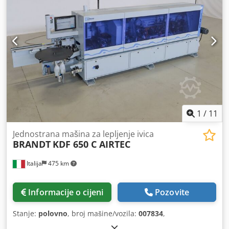
1
/
11
Jednostrana mašina za lepljenje ivica
BRANDT
KDF 650 C AIRTEC
Italija
475 km
Informacije o cijeni
Pozovite
Stanje:
polovno
, broj mašine/vozila:
007834
,