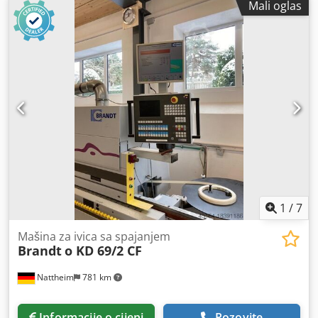
Mali oglas
1
/
7
Mašina za ivica sa spajanjem
Brandt
o KD 69/2 CF
Nattheim
781 km
Informacije o cijeni
Pozovite