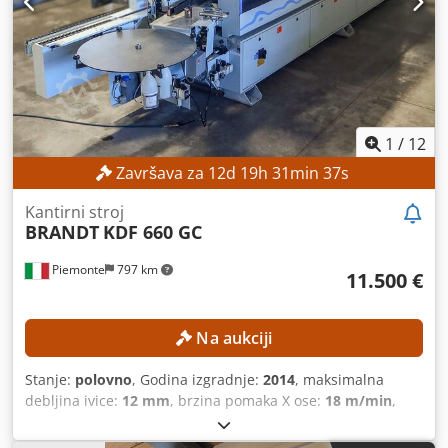
1
/
12
Završava za
12
d
19
h
31
min
35
s
Kantirni stroj
BRANDT
KDF 660 GC
Piemonte
797 km
11.500 €
Na aukciji
Stanje:
polovno
, Godina izgradnje:
2014
, maksimalna
debljina ivice:
12 mm
, brzina pomaka X ose:
18 m/min
,