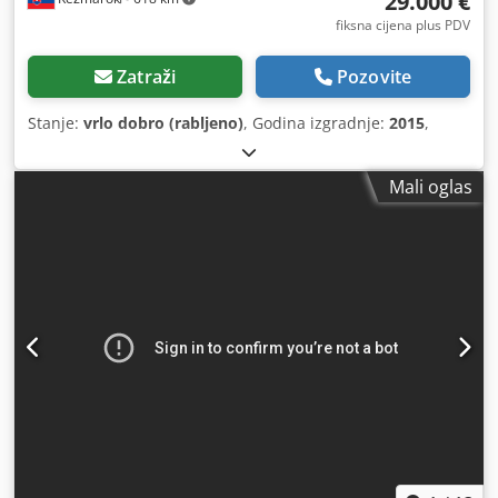
29.000 €
fiksna cijena plus PDV
Zatraži
Pozovite
Stanje:
vrlo dobro (rabljeno)
, Godina izgradnje:
2015
,
Mali oglas