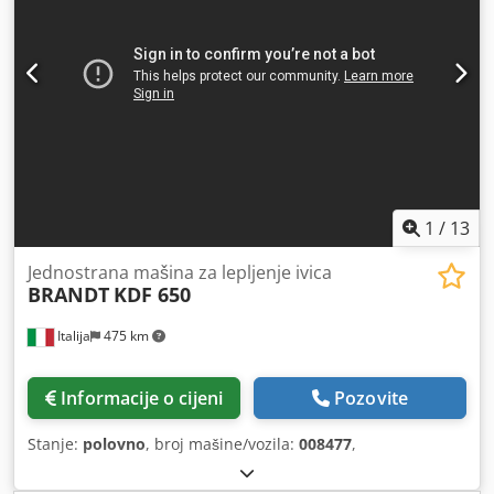
1
/
13
Jednostrana mašina za lepljenje ivica
BRANDT
KDF 650
Italija
475 km
Informacije o cijeni
Pozovite
Stanje:
polovno
, broj mašine/vozila:
008477
,