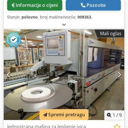
Informacije o cijeni
Pozovite
Stanje:
polovno
, broj mašine/vozila:
008363
,
Mali oglas
Spremi pretragu
1
/
9
Jednostrana mašina za lepljenje ivica