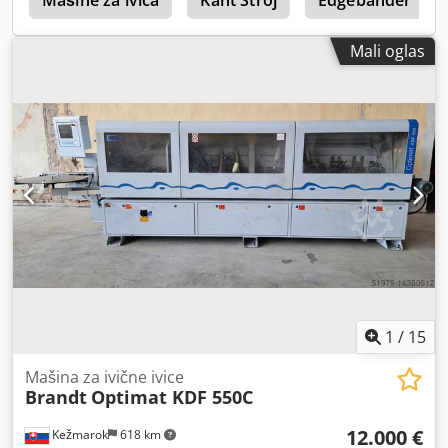
1
Mašine za ivica
Kant Stroj
Edgebander
Mali oglas
1
/
15
Mašina za ivične ivice
Brandt
Optimat KDF 550C
12.000 €
Kežmarok
618 km