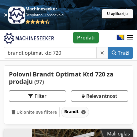
Machineseeker
U aplikaciju
Besplatno u prodavnici
Prodati
Traži
Polovni Brandt Optimat Ktd 720 za
prodaju
(97)
Filter
Relevantnost
Brandt
Uklonite sve filtere
Mali oglas