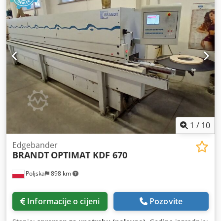
1
/
10
Edgebander
BRANDT
OPTIMAT KDF 670
Poljska
898 km
Informacije o cijeni
Pozovite