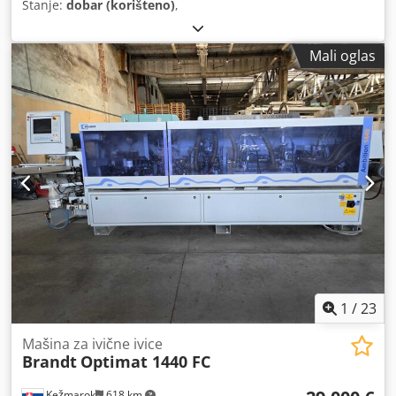
Stanje:
dobar (korišteno)
,
Mali oglas
1
/
23
Mašina za ivične ivice
Brandt
Optimat 1440 FC
Kežmarok
618 km