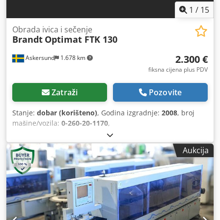
1
/
15
Obrada ivica i sečenje
Brandt
Optimat FTK 130
2.300 €
Askersund
1.678 km
fiksna cijena plus PDV
Zatraži
Pozovite
Stanje:
dobar (korišteno)
, Godina izgradnje:
2008
, broj
mašine/vozila:
0-260-20-1170
,
Aukcija