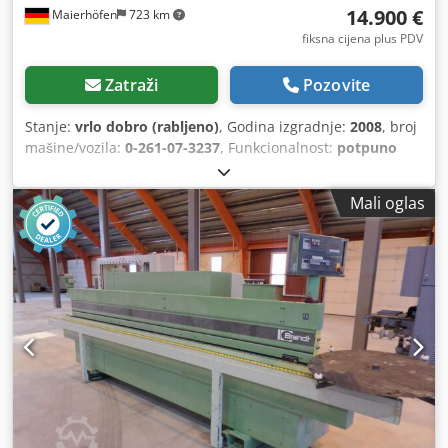
14.900 €
Maierhöfen
723 km
fiksna cijena plus PDV
Zatraži
Pozovite
Stanje:
vrlo dobro (rabljeno)
, Godina izgradnje:
2008
, broj
mašine/vozila:
0-261-07-3237
, Funkcionalnost:
potpuno
funkcionalan
, ulazni napon:
400 V
, visina obratka (maks.):
60 mm
, maksimalna debljina ivice:
6 mm
, tip prilagodbe
Mali oglas
visine:
mehanički
, tip aktuacije:
električni
, ukupna visina:
1.580 mm
, ukupna dužina:
4.860 mm
, ukupna širina:
1.130
mm
, ukupna masa:
1.630 kg
, Oprema:
Oznaka CE,
dokumentacija / priručnik
,