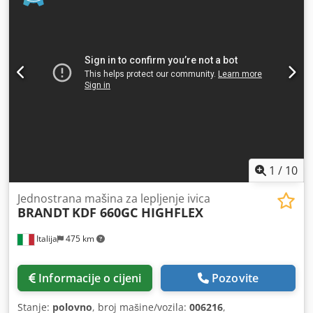
1
/
10
Jednostrana mašina za lepljenje ivica
BRANDT
KDF 660GC HIGHFLEX
Italija
475 km
Informacije o cijeni
Pozovite
Stanje:
polovno
, broj mašine/vozila:
006216
,