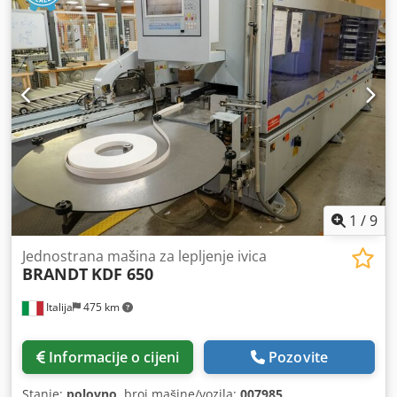
1
/
9
Jednostrana mašina za lepljenje ivica
BRANDT
KDF 650
Italija
475 km
Informacije o cijeni
Pozovite
Stanje:
polovno
, broj mašine/vozila:
007985
,