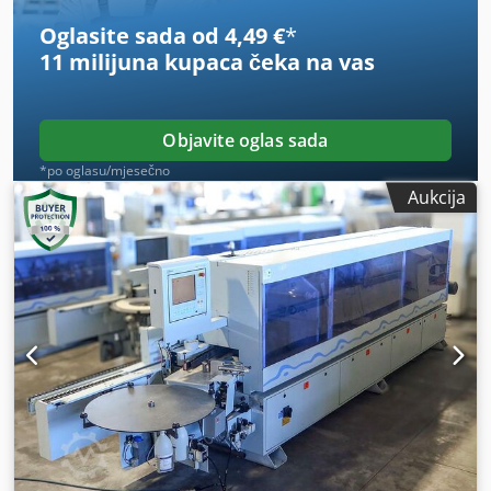
Oglasite sada od 4,49 €
*
11 milijuna kupaca
čeka na vas
Objavite oglas sada
*po oglasu/mjesečno
Aukcija