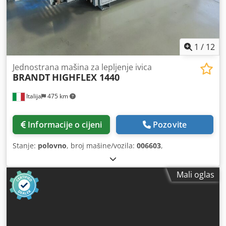
1
/
12
Jednostrana mašina za lepljenje ivica
BRANDT
HIGHFLEX 1440
Italija
475 km
Informacije o cijeni
Pozovite
Stanje:
polovno
, broj mašine/vozila:
006603
,
Mali oglas