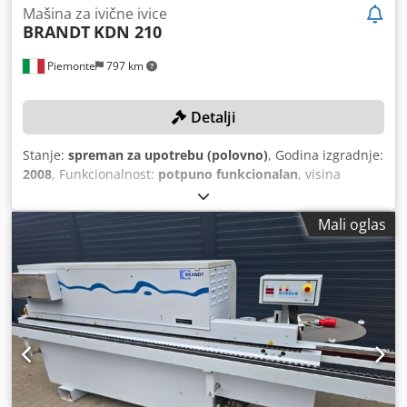
Mašina za ivične ivice
BRANDT
KDN 210
Piemonte
797 km
Detalji
Stanje:
spreman za upotrebu (polovno)
, Godina izgradnje:
2008
, Funkcionalnost:
potpuno funkcionalan
, visina
obratka (maks.):
50 mm
, maksimalna debljina ivice:
3 mm
,
maksimalna brzina okretanja:
10.960 okret/min
, Oprema:
Mali oglas
Oznaka CE
,