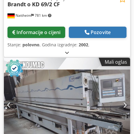
Brandt
o KD 69/2 CF
Nattheim
781 km
Informacije o cijeni
Pozovite
Stanje:
polovno
, Godina izgradnje:
2002
,
Mali oglas