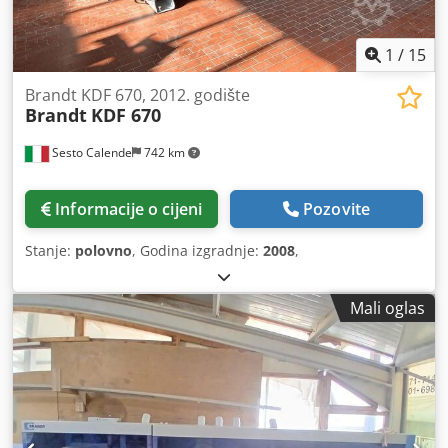
1
/
15
Brandt KDF 670, 2012. godište
Brandt
KDF 670
Sesto Calende
742 km
Informacije o cijeni
Pozovite
Stanje:
polovno
, Godina izgradnje:
2008
,
Mali oglas