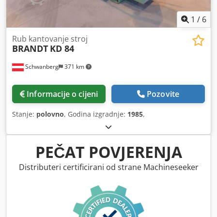
1
/
6
Rub kantovanje stroj
BRANDT
KD 84
Schwanberg
371 km
Informacije o cijeni
Pozovite
Stanje:
polovno
, Godina izgradnje:
1985
,
PEČAT POVJERENJA
Distributeri certificirani od strane Machineseeker