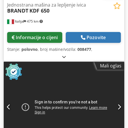
Jednostrana mašina za lepljenje ivica
BRANDT
KDF 650
Italija
475 km
Informacije o cijeni
Pozovite
Stanje:
polovno
, broj mašine/vozila:
008477
,
Mali oglas