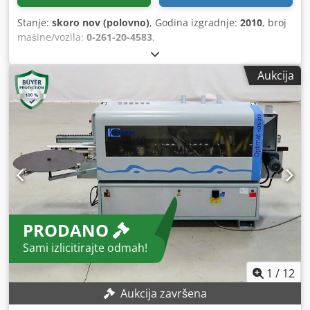
Stanje:
skoro nov (polovno)
, Godina izgradnje:
2010
, broj
mašine/vozila:
0-261-20-4583
,
Aukcija
PRODANO
Sami izlicitirajte odmah!
1
/
12
Aukcija završena