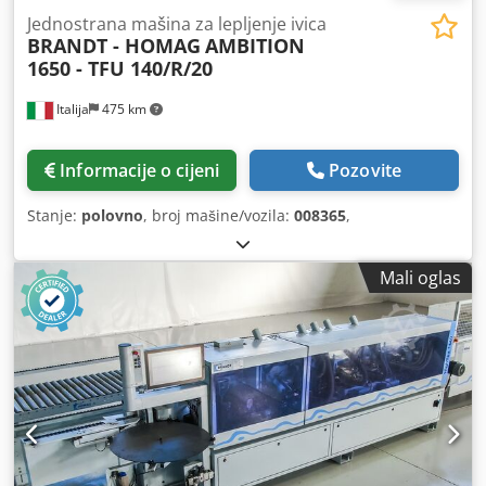
Jednostrana mašina za lepljenje ivica
BRANDT - HOMAG
AMBITION
1650 - TFU 140/R/20
Italija
475 km
Informacije o cijeni
Pozovite
Stanje:
polovno
, broj mašine/vozila:
008365
,
Mali oglas