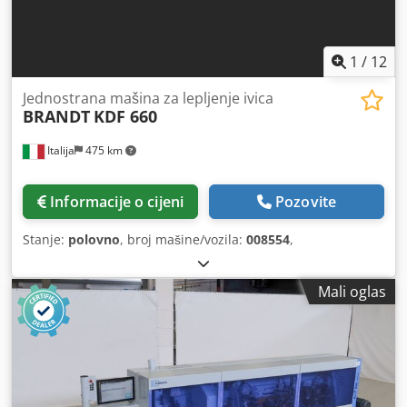
1
/
12
Jednostrana mašina za lepljenje ivica
BRANDT
KDF 660
Italija
475 km
Informacije o cijeni
Pozovite
Stanje:
polovno
, broj mašine/vozila:
008554
,
Mali oglas