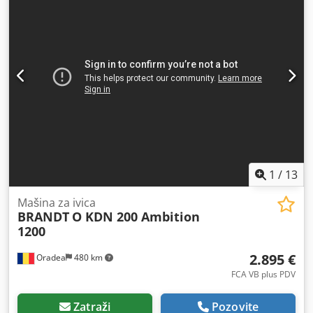
1
/
13
Mašina za ivica
BRANDT
O KDN 200 Ambition
1200
2.895 €
Oradea
480 km
FCA VB plus PDV
Zatraži
Pozovite