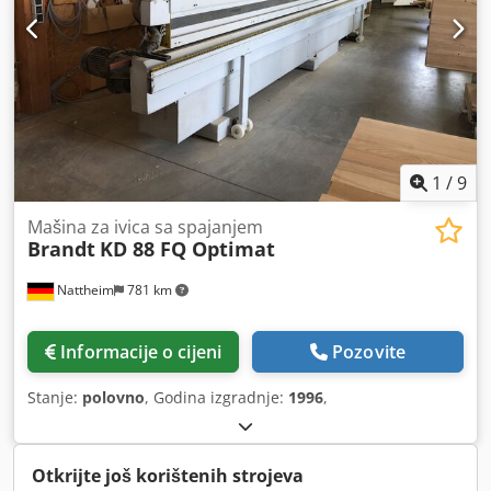
1
/
9
Mašina za ivica sa spajanjem
Brandt
KD 88 FQ Optimat
Nattheim
781 km
Informacije o cijeni
Pozovite
Stanje:
polovno
, Godina izgradnje:
1996
,
Otkrijte još korištenih strojeva