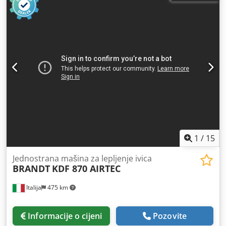
1
/
15
Jednostrana mašina za lepljenje ivica
BRANDT
KDF 870 AIRTEC
Italija
475 km
Informacije o cijeni
Pozovite