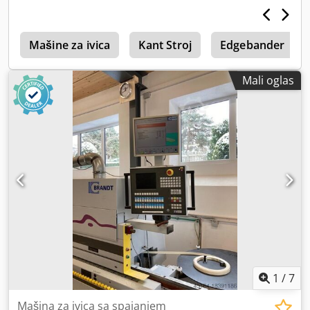
1
Mašine za ivica
Kant Stroj
Edgebander
Mali oglas
1
/
7
Mašina za ivica sa spajanjem