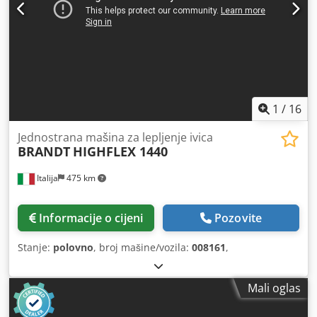
1
/
16
Jednostrana mašina za lepljenje ivica
BRANDT
HIGHFLEX 1440
Italija
475 km
Informacije o cijeni
Pozovite
Stanje:
polovno
, broj mašine/vozila:
008161
,
Mali oglas