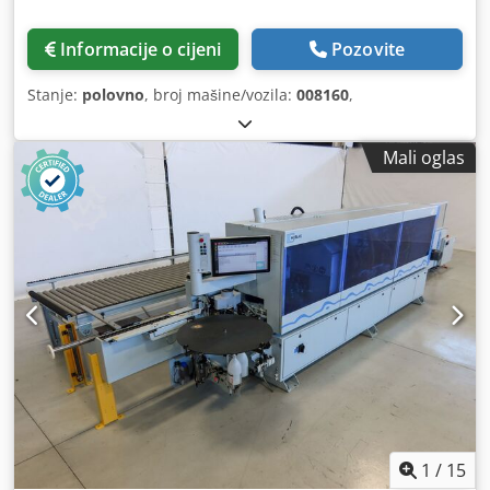
Informacije o cijeni
Pozovite
Stanje:
polovno
, broj mašine/vozila:
008160
,
Mali oglas
1
/
15