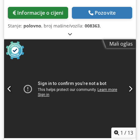
Informacije o cijeni
Pozovite
Stanje:
polovno
, broj mašine/vozila:
008363
,
Mali oglas
1
/
13