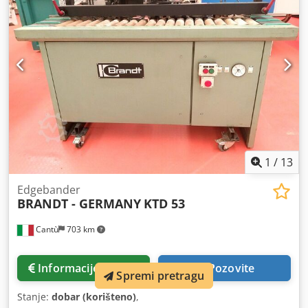
1
/
13
Edgebander
BRANDT - GERMANY
KTD 53
Cantù
703 km
Informacije o cijeni
Pozovite
Spremi pretragu
Stanje:
dobar (korišteno)
,