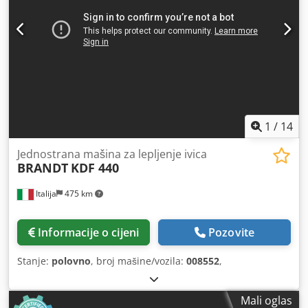
1
/
14
Jednostrana mašina za lepljenje ivica
BRANDT
KDF 440
Italija
475 km
Informacije o cijeni
Pozovite
Stanje:
polovno
, broj mašine/vozila:
008552
,
Mali oglas