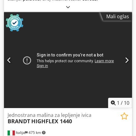
Mali oglas
1
/
10
Jednostrana mašina za lepljenje ivica
BRANDT
HIGHFLEX 1440
Italija
475 km