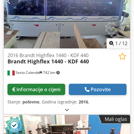
1
/
12
2016 Brandt Highflex 1440 - KDF 440
Brandt
Highflex 1440 - KDF 440
Sesto Calende
742 km
Informacije o cijeni
Pozovite
Stanje:
polovno
, Godina izgradnje:
2016
,
Mali oglas