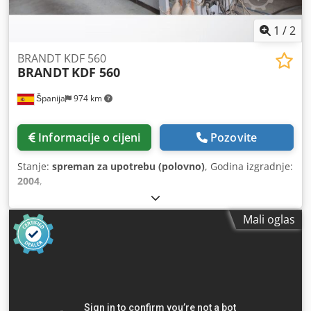
1
/
2
BRANDT KDF 560
BRANDT
KDF 560
Španija
974 km
Informacije o cijeni
Pozovite
Stanje:
spreman za upotrebu (polovno)
, Godina izgradnje:
2004
,
Mali oglas