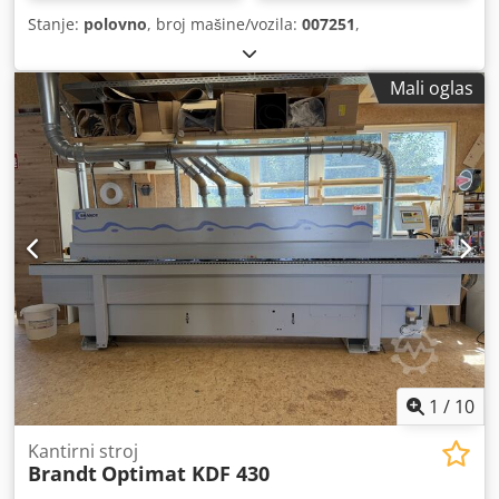
Stanje:
polovno
, broj mašine/vozila:
007251
,
Mali oglas
1
/
10
Kantirni stroj
Brandt
Optimat KDF 430