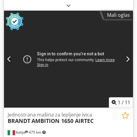
Mali oglas
1
/
11
Jednostrana mašina za lepljenje ivica
BRANDT
AMBITION 1650 AIRTEC
Italija
475 km