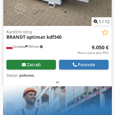
1
/
12
Kantirni stroj
BRANDT
optimat kdf340
9.050 €
Grońsko
955 km
fiksna cijena plus PDV
Zatraži
Pozovite
Stanje:
polovno
,