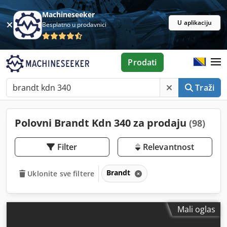
Machineseeker
U aplikaciju
Besplatno u prodavnici
Prodati
Traži
Polovni Brandt Kdn 340 za prodaju
(98)
Filter
Relevantnost
Brandt
Uklonite sve filtere
Mali oglas