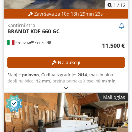
1
/
12
Završava za
10
d
13
h
29
min
21
s
Kantirni stroj
BRANDT
KDF 660 GC
Piemonte
797 km
11.500 €
Na aukciji
Stanje:
polovno
, Godina izgradnje:
2014
, maksimalna
debljina ivice:
12 mm
, brzina pomaka X ose:
18 m/min
,
Mali oglas