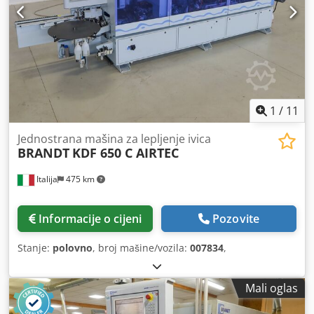
1
/
11
Jednostrana mašina za lepljenje ivica
BRANDT
KDF 650 C AIRTEC
Italija
475 km
Informacije o cijeni
Pozovite
Stanje:
polovno
, broj mašine/vozila:
007834
,
Mali oglas