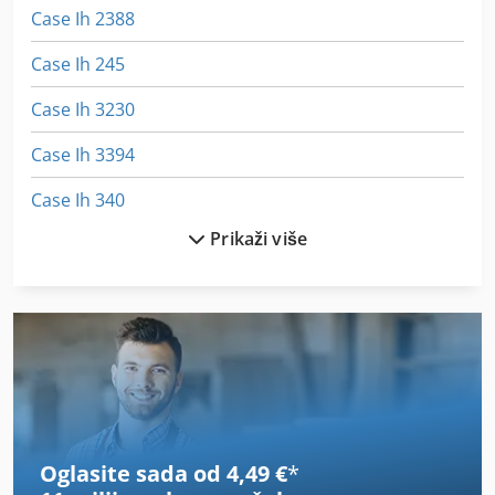
Case Ih 2388
Case Ih 245
Case Ih 3230
Case Ih 3394
Case Ih 340
Prikaži više
Case Ih 3594
Case Ih 4230
Case Ih 4420
Case Ih 5130
Case Ih 633
Oglasite sada od 4,49 €
*
Case Ih 7130