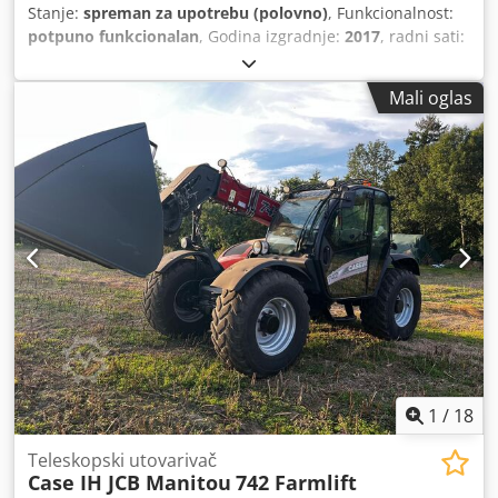
Stanje:
spreman za upotrebu (polovno)
, Funkcionalnost:
potpuno funkcionalan
, Godina izgradnje:
2017
, radni sati:
1.706 h
, snaga:
366 kW (497,62 KS)
, vrsta goriva:
dizel
,
maksimalna brzina:
30 km/h
, prva registracija:
07/2017
,
Mali oglas
sljedeći pregled (TÜV):
07/2026
, dimenzija stražnje gume:
500/85 R24
, broj mašine/vozila:
YHG233775
, Oprema:
kabina, klima-uređaj, kvačilo prikolice, rasvjeta, repa
rezač
,
1
/
18
Teleskopski utovarivač
Case IH JCB Manitou
742 Farmlift