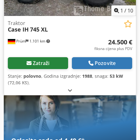
1
/
10
Traktor
Case IH
745 XL
24.500 €
Prüm
1.101 km
fiksna cijena plus PDV
Zatraži
Pozovite
Stanje:
polovno
, Godina izgradnje:
1988
, snaga:
53 kW
(72,06 KS)
,