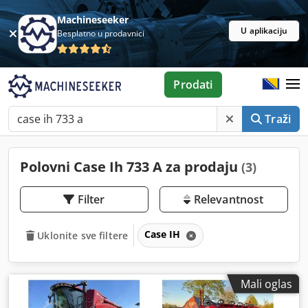
Machineseeker
U aplikaciju
Besplatno u prodavnici
Prodati
Traži
Polovni Case Ih 733 A za prodaju
(3)
Filter
Relevantnost
Case IH
Uklonite sve filtere
Mali oglas