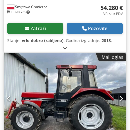
54.280 €
Smętowo Graniczne
1.098 km
VB plus PDV
Zatraži
Pozovite
Stanje:
vrlo dobro (rabljeno)
, Godina izgradnje:
2018
,
Mali oglas