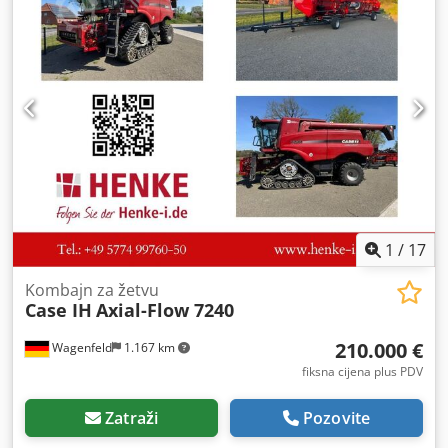
1
/
17
Kombajn za žetvu
Case IH
Axial-Flow 7240
210.000 €
Wagenfeld
1.167 km
fiksna cijena plus PDV
Zatraži
Pozovite