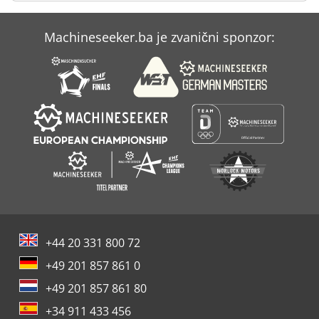
Case Ih 9330
Machineseeker.ba je zvanični sponzor:
Case Ih 9370
Case Ih Mx 230
+44 20 331 800 72
+49 201 857 861 0
+49 201 857 861 80
+34 911 433 456