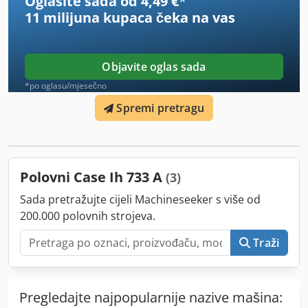
Oglasite sada od 4,49 €
*
11 milijuna kupaca
čeka na vas
Objavite oglas sada
*po oglasu/mjesečno
Spremi pretragu
Polovni Case Ih 733 A
(3)
Sada pretražujte cijeli Machineseeker s više od
200.000 polovnih strojeva.
Traži
Pregledajte najpopularnije nazive mašina: