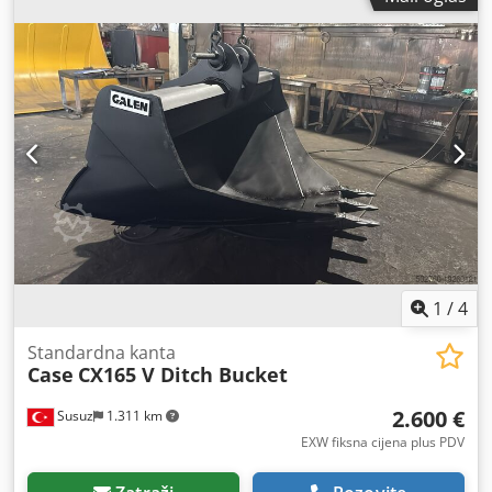
1
/
4
Standardna kanta
Case
CX165 V Ditch Bucket
2.600 €
Susuz
1.311 km
EXW fiksna cijena plus PDV