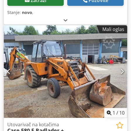
Zatraži
Pozovite
Stanje:
novo
,
Mali oglas
1
/
10
Utovarivač na kotačima
Case 580 F Radlader +