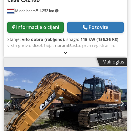
Middelbeers
1.252 km
Informacije o cijeni
Pozovite
Stanje:
vrlo dobro (rabljeno)
, snaga:
115 kW (156,36 KS)
,
vrsta goriva:
dizel
, boja:
narandžasta
, prva registracija:
07/2013
, Godina izgradnje:
2012
, radni sati:
15.109 h
,
Mali oglas