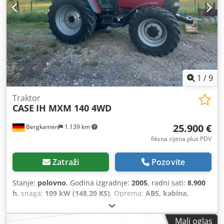
1
/
9
Traktor
CASE
IH MXM 140 4WD
25.900 €
Bergkamen
1.139 km
fiksna cijena plus PDV
Zatraži
Pozovite
Stanje:
polovno
, Godina izgradnje:
2005
, radni sati:
8.900
h
, snaga:
109 kW (148,20 KS)
, Oprema:
ABS, kabina,
klima-uređaj, pogon na sve točkove
,
Mali oglas