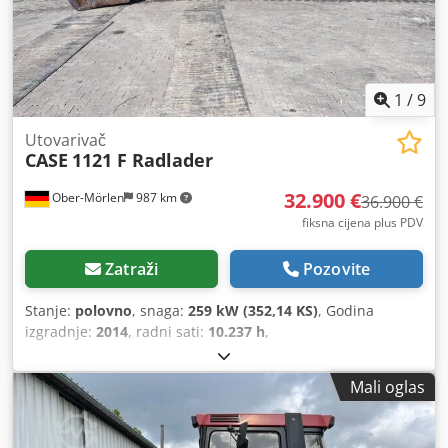
1
/
9
Utovarivač
CASE
1121 F Radlader
32.900 €
Ober-Mörlen
987 km
36.900 €
fiksna cijena plus PDV
Zatraži
Pozovite
Stanje:
polovno
, snaga:
259 kW (352,14 KS)
, Godina
izgradnje:
2014
, radni sati:
10.237 h
,
Mali oglas