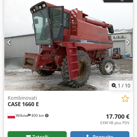
1
/
10
Kombinovati
CASE
1660 E
17.700 €
Wilków
800 km
EXW VB plus PDV
Zatraži
Pozovite