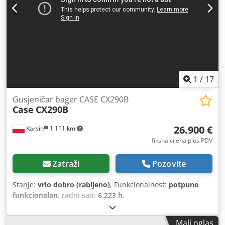
1
/
17
Gusjeničar bager CASE CX290B
Case
CX290B
26.900 €
Karsin
1.111 km
fiksna cijena plus PDV
Zatraži
Pozovite
Stanje:
vrlo dobro (rabljeno)
, Funkcionalnost:
potpuno
funkcionalan
, radni sati:
6.223 h
,
Mali oglas