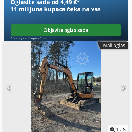
Oglasite sada od 4,49 €
*
11 milijuna kupaca
čeka na vas
Objavite oglas sada
*po oglasu/mjesečno
Mali oglas
1
/
6