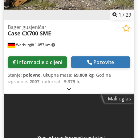
1
/
29
Bager gusjeničar
Case
CX700 SME
Warburg
1.057 km
Informacije o cijeni
Pozovite
Stanje:
polovno
, ukupna masa:
69.000 kg
, Godina
izgradnje:
2007
, radni sati:
9.379 h
,
Mali oglas