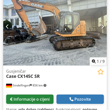
1
/
9
Gusjeničar
Case
CX145C SR
Sindelfingen
856 km
Informacije o cijeni
Pozovite
Stanje:
vrlo dobro (rabljeno)
, Funkcionalnost:
potpuno