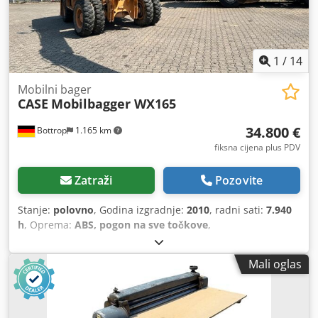
1
/
14
Mobilni bager
CASE
Mobilbagger WX165
34.800 €
Bottrop
1.165 km
fiksna cijena plus PDV
Zatraži
Pozovite
Stanje:
polovno
, Godina izgradnje:
2010
, radni sati:
7.940
h
, Oprema:
ABS, pogon na sve točkove
,
Mali oglas