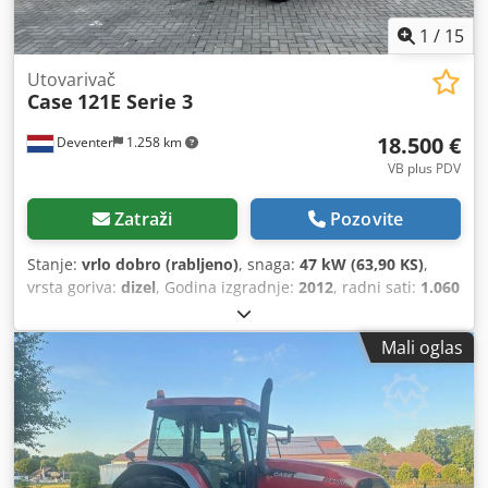
1
/
15
Utovarivač
Case
121E Serie 3
18.500 €
Deventer
1.258 km
VB plus PDV
Zatraži
Pozovite
Stanje:
vrlo dobro (rabljeno)
, snaga:
47 kW (63,90 KS)
,
vrsta goriva:
dizel
, Godina izgradnje:
2012
, radni sati:
1.060
h
,
Mali oglas