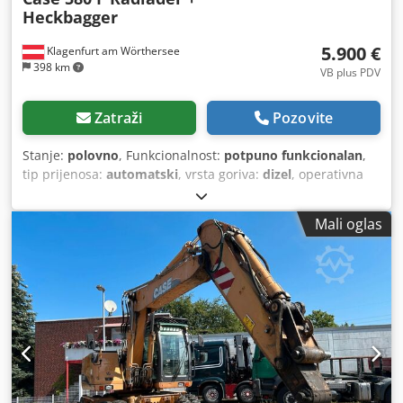
Heckbagger
5.900 €
Klagenfurt am Wörthersee
398 km
VB plus PDV
Zatraži
Pozovite
Stanje:
polovno
, Funkcionalnost:
potpuno funkcionalan
,
tip prijenosa:
automatski
, vrsta goriva:
dizel
, operativna
masa:
7.500 kg
, konfiguracija osovina:
4x2
, prva
registracija:
10/1977
, Godina izgradnje:
1977
, Oprema:
Mali oglas
hidraulika
,