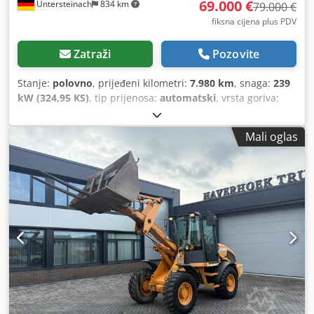
69.000 €
Untersteinach
834 km
79.000 €
fiksna cijena plus PDV
Zatraži
Pozovite
Stanje:
polovno
, prijeđeni kilometri:
7.980 km
, snaga:
239
kW (324,95 KS)
, tip prijenosa:
automatski
, vrsta goriva:
dizel
, boja:
žuta
, prva registracija:
01/2013
, Godina
izgradnje:
2013
, Oprema:
klima-uređaj
,
Mali oglas