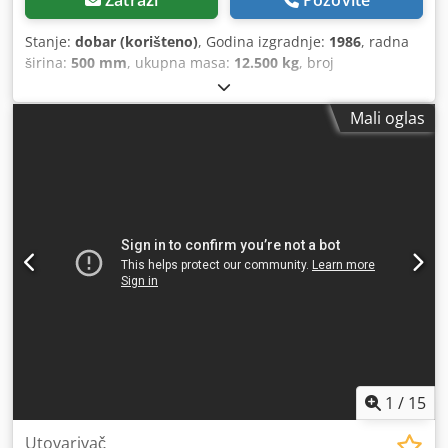
Stanje:
dobar (korišteno)
, Godina izgradnje:
1986
, radna
širina:
500 mm
, ukupna masa:
12.500 kg
, broj
mašine/vozila:
017128
,
Mali oglas
1
/
15
Utovarivač