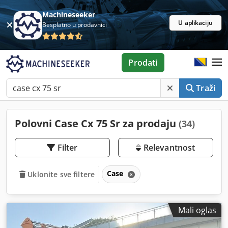
Machineseeker
U aplikaciju
Besplatno u prodavnici
Prodati
Traži
Polovni Case Cx 75 Sr za prodaju
(34)
Filter
Relevantnost
Case
Uklonite sve filtere
Mali oglas