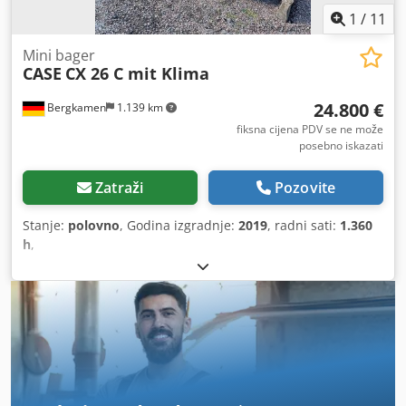
1
/
11
Mini bager
CASE
CX 26 C mit Klima
24.800 €
Bergkamen
1.139 km
fiksna cijena PDV se ne može
posebno iskazati
Zatraži
Pozovite
Stanje:
polovno
, Godina izgradnje:
2019
, radni sati:
1.360
h
,