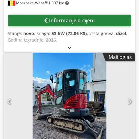
Moerbeke-Waas
1.307 km
Informacije o cijeni
Stanje:
novo
, snaga:
53 kW (72,06 KS)
, vrsta goriva:
dizel
,
Godina izgradnje:
2026
,
Mali oglas