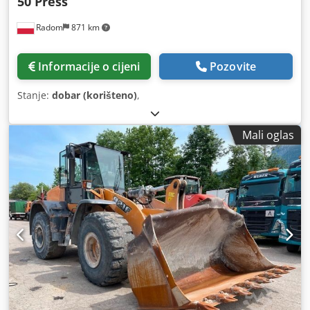
50 Press
Radom
871 km
Informacije o cijeni
Pozovite
Stanje:
dobar (korišteno)
,
Mali oglas