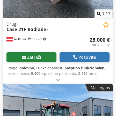
1
/
7
Drugi
Case
21F Radlader
28.000 €
Wolfsbach
521 km
VB plus PDV
Zatraži
Pozovite
Stanje:
polovno
, Funkcionalnost:
potpuno funkcionalan
,
prazna masa:
5.400 kg
, visina podizanja:
2.490 mm
,
Godina izgradnje:
2014
, radni sati:
2.081 h
, ukupna dužina:
5.550 mm
, građevinska visina:
2.500 mm
, vrsta pogona:
Mali oglas
Diesel Motor
, širina gradnje:
1.950 mm
,