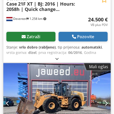
Case
21F XT | BJ: 2016 | Hours:
2058h | Quick change...
24.500 €
Deventer
1.258 km
VB plus PDV
Zatraži
Pozovite
Stanje:
vrlo dobro (rabljeno)
, tip prijenosa:
automatski
,
vrsta goriva:
dizel
, prva registracija:
06/2016
, Godina
izgradnje:
2016
, radni sati:
2.058 h
, Oprema:
kabina
,
Mali oglas