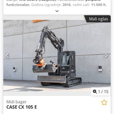
funkcionalan
, Godina izgradnje:
2016
, radni sati:
11.500 h
,
Mali oglas
1
/
15
Midi bager
CASE
CX 105 E