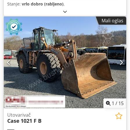
Stanje:
vrlo dobro (rabljeno)
,
Mali oglas
1
/
15
Utovarivač
Case
1021 F B