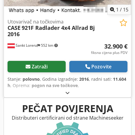
1
/
15
Utovarivač na točkovima
CASE
921F Radlader 4x4 Allrad Bj
2016
32.900 €
Sankt Lorenz
552 km
fiksna cijena plus PDV
Zatraži
Pozovite
Stanje:
polovno
, Godina izgradnje:
2016
, radni sati:
11.604
h
, Oprema:
pogon na sve točkove
,
PEČAT POVJERENJA
Distributeri certificirani od strane Machineseeker