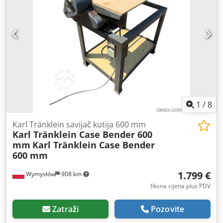
1
/
8
Karl Tränklein savijač kutija 600 mm
Karl Tränklein Case Bender 600
mm
Karl Tränklein Case Bender
600 mm
1.799 €
Wymysłów
908 km
fiksna cijena plus PDV
Zatraži
Pozovite