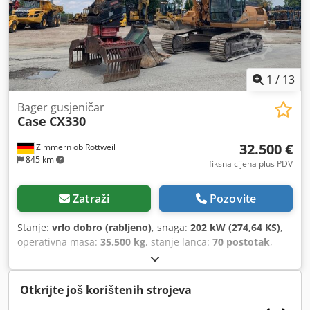
1
/
13
Bager gusjeničar
Case
CX330
32.500 €
Zimmern ob Rottweil
845 km
fiksna cijena plus PDV
Zatraži
Pozovite
Stanje:
vrlo dobro (rabljeno)
, snaga:
202 kW (274,64 KS)
,
operativna masa:
35.500 kg
, stanje lanca:
70 postotak
,
Godina izgradnje:
2006
, radni sati:
9.139 h
, Oprema:
klima-uređaj
,
Otkrijte još korištenih strojeva