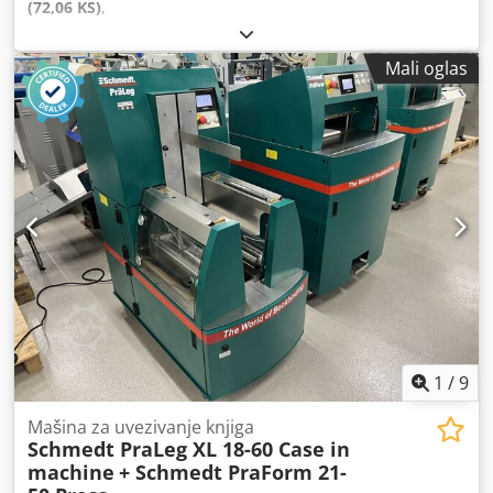
(72,06 KS)
,
Mali oglas
1
/
9
Mašina za uvezivanje knjiga
Schmedt PraLeg XL 18-60 Case in
machine
+ Schmedt PraForm 21-