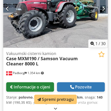
1
/
30
Vakuumski cisterni kamion
Case
MXM190 / Samson Vacuum
Cleaner 8000 L
Padborg
1.354 km
Informacije o cijeni
Pozovite
Stanje:
polovno
, prijeđeni kilometri:
6.348 km
, snaga:
140
Spremi pretragu
kW (190,35 KS)
, prva registracija:
08/2004
, vrsta goriva:
dizel
, Godina izgradnje:
2004
,