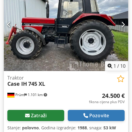
1
/
10
Traktor
Case IH
745 XL
24.500 €
Prüm
1.101 km
fiksna cijena plus PDV
Zatraži
Pozovite
Stanje:
polovno
, Godina izgradnje:
1988
, snaga:
53 kW