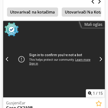
4
Utovarivač na kotačima
Utovarivači Na Kotači
Mali oglas
1
/
15
Gusjeničar
Case
CX210B