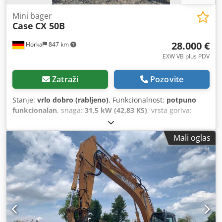
Mini bager
Case
CX 50B
28.000 €
Horka
847 km
EXW VB plus PDV
Zatraži
Pozovite
Stanje:
vrlo dobro (rabljeno)
, Funkcionalnost:
potpuno
funkcionalan
, snaga:
31,5 kW (42,83 KS)
, vrsta goriva:
dizel
, boja:
originalni
, ukupna masa:
4.945 kg
, stanje
lanca:
60 postotak
, Godina izgradnje:
2012
, radni sati:
Mali oglas
4.490 h
, Oprema:
kabina
,